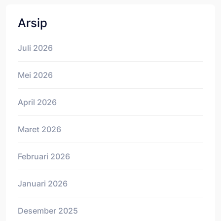
Arsip
Juli 2026
Mei 2026
April 2026
Maret 2026
Februari 2026
Januari 2026
Desember 2025