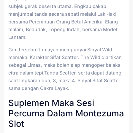
subjek gerak beserta utama. Engkau cakap
menjumpai tanda secara sebati melalui Laki-laki
bersama Perempuan Orang Betul Amerika, Elang
malam, Bedudak, Topeng Indah, bersama Model
Lantam.
Gim tersebut lumayan mempunyai Sinyal Wild
memakai Karakter Sifat Scatter. The Wild diartikan
sebagai Limas, maka boleh siap mengoper belaka
citra dalam tepi Tanda Scatter, serta dapat datang
saat lingkaran dua, 3, maka 4. Sinyal Sifat Scatter
sama dengan Cakra Layak.
Suplemen Maka Sesi
Percuma Dalam Montezuma
Slot