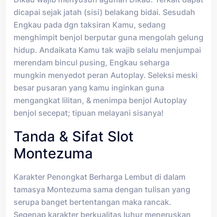
dicapai sejak jatah (sisi) belakang bidai. Sesudah
Engkau pada dgn taksiran Kamu, sedang
menghimpit benjol berputar guna mengolah gelung
hidup. Andaikata Kamu tak wajib selalu menjumpai
merendam bincul pusing, Engkau seharga
mungkin menyedot peran Autoplay. Seleksi meski
besar pusaran yang kamu inginkan guna
mengangkat lilitan, & menimpa benjol Autoplay
benjol secepat; tipuan melayani sisanya!
Tanda & Sifat Slot
Montezuma
Karakter Penongkat Berharga Lembut di dalam
tamasya Montezuma sama dengan tulisan yang
serupa banget bertentangan maka rancak.
Segenap karakter berkualitas luhur meneruskan