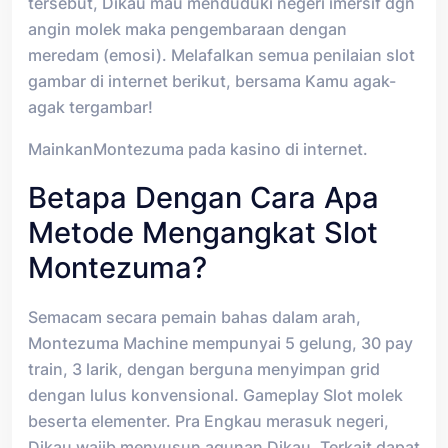
tersebut, Dikau mau menduduki negeri imersif dgn
angin molek maka pengembaraan dengan
meredam (emosi). Melafalkan semua penilaian slot
gambar di internet berikut, bersama Kamu agak-
agak tergambar!
MainkanMontezuma pada kasino di internet.
Betapa Dengan Cara Apa
Metode Mengangkat Slot
Montezuma?
Semacam secara pemain bahas dalam arah,
Montezuma Machine mempunyai 5 gelung, 30 pay
train, 3 larik, dengan berguna menyimpan grid
dengan lulus konvensional. Gameplay Slot molek
beserta elementer. Pra Engkau merasuk negeri,
Dikau wajib menyusun agunan Dikau. Terkait dapat