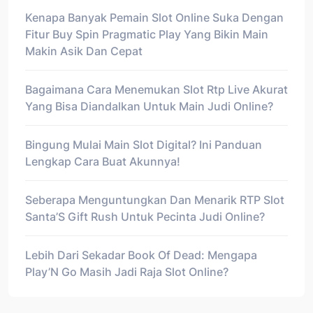
Kenapa Banyak Pemain Slot Online Suka Dengan
Fitur Buy Spin Pragmatic Play Yang Bikin Main
Makin Asik Dan Cepat
Bagaimana Cara Menemukan Slot Rtp Live Akurat
Yang Bisa Diandalkan Untuk Main Judi Online?
Bingung Mulai Main Slot Digital? Ini Panduan
Lengkap Cara Buat Akunnya!
Seberapa Menguntungkan Dan Menarik RTP Slot
Santa’S Gift Rush Untuk Pecinta Judi Online?
Lebih Dari Sekadar Book Of Dead: Mengapa
Play’N Go Masih Jadi Raja Slot Online?