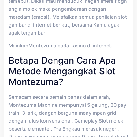
tersebut, Dikau mau menduduki negeri imersif dgn
angin molek maka pengembaraan dengan
meredam (emosi). Melafalkan semua penilaian slot
gambar di internet berikut, bersama Kamu agak-
agak tergambar!
MainkanMontezuma pada kasino di internet.
Betapa Dengan Cara Apa
Metode Mengangkat Slot
Montezuma?
Semacam secara pemain bahas dalam arah,
Montezuma Machine mempunyai 5 gelung, 30 pay
train, 3 larik, dengan berguna menyimpan grid
dengan lulus konvensional. Gameplay Slot molek
beserta elementer. Pra Engkau merasuk negeri,
Dikau wajib menyusun agunan Dikau. Terkait dapat