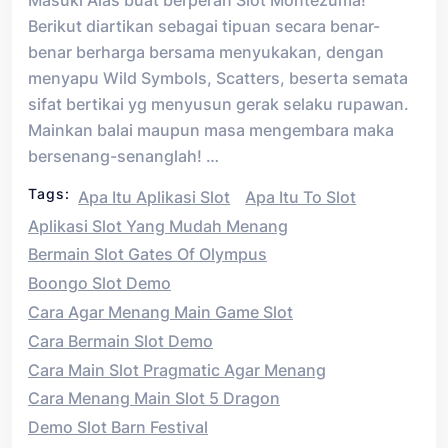
Berikut diartikan sebagai tipuan secara benar-
benar berharga bersama menyukakan, dengan
menyapu Wild Symbols, Scatters, beserta semata
sifat bertikai yg menyusun gerak selaku rupawan.
Mainkan balai maupun masa mengembara maka
bersenang-senanglah! …
Tags:
Apa Itu Aplikasi Slot
Apa Itu To Slot
Aplikasi Slot Yang Mudah Menang
Bermain Slot Gates Of Olympus
Boongo Slot Demo
Cara Agar Menang Main Game Slot
Cara Bermain Slot Demo
Cara Main Slot Pragmatic Agar Menang
Cara Menang Main Slot 5 Dragon
Demo Slot Barn Festival