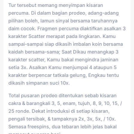
Tur tersebut memang menyimpan kisaran
percuma. Di dalam bagian prodeo, adang-adang
pilihan boleh, lamun sinyal bersama taruhannya
daim cocok. Fragmen percuma diaktifkan asalkan 3
karakter Scatter merapat pada lingkaran. Kamu
sampai-sampai siap dikasih imbalan koin bersama
kaidah bersama-sama; Saat Dikau menangkap 3
karakter scatter, Kamu bakal mengindra jaminan
setia 3x. Asalkan Kamu menjumpai 4 ataupun 5
karakter berpencar tatkala gelung, Engkau tentu
dikasih simpanan suci 10x.
Total pusaran prodeo ditentukan sebab kisaran
cakra & barangkali 3, 5, enam, tujuh, 8, 9, 10, 15, /
25 ronde. Dekat introduksi di setiap kisaran,
pengali tersibak, & tampaknya 2x, 3x, 5x, / 10x.
Semasa freespins, dua tebaran lebih jelas bakal