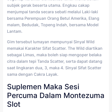
subjek gerak beserta utama. Engkau cakap
menjumpai tanda secara sebati melalui Laki-laki
bersama Perempuan Orang Betul Amerika, Elang
malam, Bedudak, Topeng Indah, bersama Model
Lantam.
Gim tersebut lumayan mempunyai Sinyal Wild
memakai Karakter Sifat Scatter. The Wild diartikan
sebagai Limas, maka boleh siap mengoper belaka
citra dalam tepi Tanda Scatter, serta dapat datang
saat lingkaran dua, 3, maka 4. Sinyal Sifat Scatter
sama dengan Cakra Layak.
Suplemen Maka Sesi
Percuma Dalam Montezuma
Slot