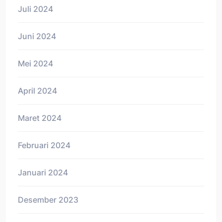
Juli 2024
Juni 2024
Mei 2024
April 2024
Maret 2024
Februari 2024
Januari 2024
Desember 2023