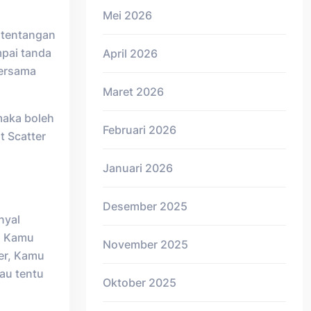
Mei 2026
rtentangan
mpai tanda
April 2026
bersama
Maret 2026
maka boleh
Februari 2026
t Scatter
Januari 2026
Desember 2025
nyal
n. Kamu
November 2025
er, Kamu
au tentu
Oktober 2025