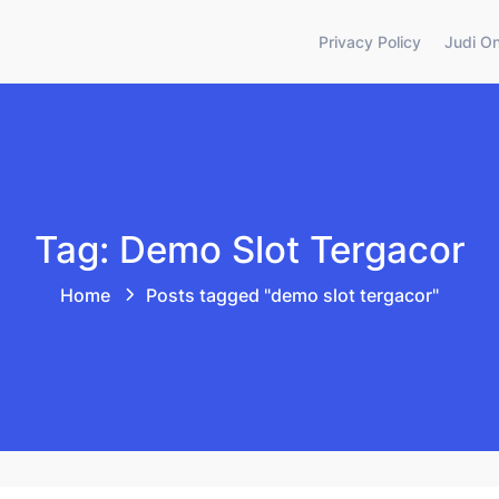
Privacy Policy
Judi On
Tag: Demo Slot Tergacor
Home
Posts tagged "demo slot tergacor"