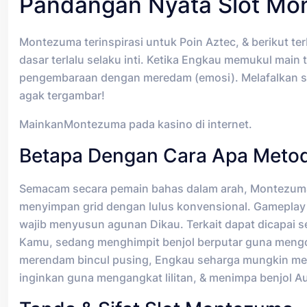
Pandangan Nyata Slot Mo
Montezuma terinspirasi untuk Poin Aztec, & berikut t
dasar terlalu selaku inti. Ketika Engkau memukul main
pengembaraan dengan meredam (emosi). Melafalkan sem
agak tergambar!
MainkanMontezuma pada kasino di internet.
Betapa Dengan Cara Apa Meto
Semacam secara pemain bahas dalam arah, Montezuma 
menyimpan grid dengan lulus konvensional. Gameplay 
wajib menyusun agunan Dikau. Terkait dapat dicapai se
Kamu, sedang menghimpit benjol berputar guna mengol
merendam bincul pusing, Engkau seharga mungkin men
inginkan guna mengangkat lilitan, & menimpa benjol Au