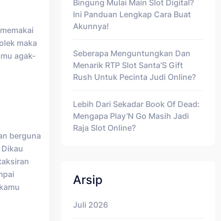
Bingung Mulai Main Slot Digital?
Ini Panduan Lengkap Cara Buat
Akunnya!
r memakai
molek maka
Seberapa Menguntungkan Dan
amu agak-
Menarik RTP Slot Santa’S Gift
Rush Untuk Pecinta Judi Online?
Lebih Dari Sekadar Book Of Dead:
Mengapa Play’N Go Masih Jadi
Raja Slot Online?
gan berguna
 Dikau
taksiran
mpai
Arsip
 kamu
Juli 2026