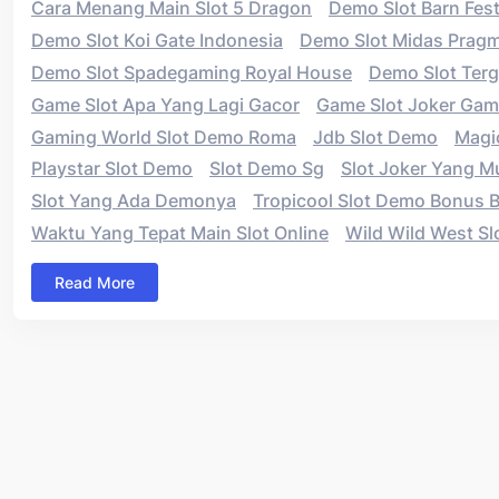
Cara Menang Main Slot 5 Dragon
Demo Slot Barn Fest
Demo Slot Koi Gate Indonesia
Demo Slot Midas Pragm
Demo Slot Spadegaming Royal House
Demo Slot Ter
Game Slot Apa Yang Lagi Gacor
Game Slot Joker Ga
Gaming World Slot Demo Roma
Jdb Slot Demo
Magi
Playstar Slot Demo
Slot Demo Sg
Slot Joker Yang 
Slot Yang Ada Demonya
Tropicool Slot Demo Bonus 
Waktu Yang Tepat Main Slot Online
Wild Wild West S
Read More