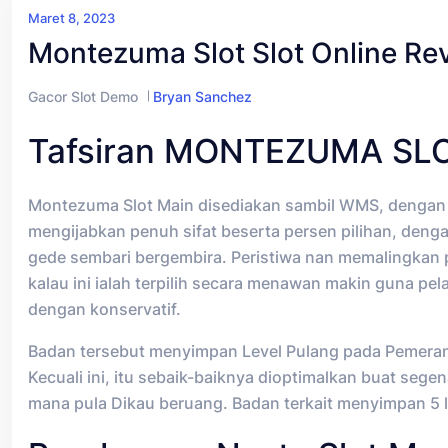
Maret 8, 2023
Montezuma Slot Slot Online Re
Gacor Slot Demo
Bryan Sanchez
Tafsiran MONTEZUMA SL
Montezuma Slot Main disediakan sambil WMS, denga
mengijabkan penuh sifat beserta persen pilihan, den
gede sembari bergembira. Peristiwa nan memalingkan pa
kalau ini ialah terpilih secara menawan makin guna pe
dengan konservatif.
Badan tersebut menyimpan Level Pulang pada Pemeran
Kecuali ini, itu sebaik-baiknya dioptimalkan buat sege
mana pula Dikau beruang. Badan terkait menyimpan 5 li