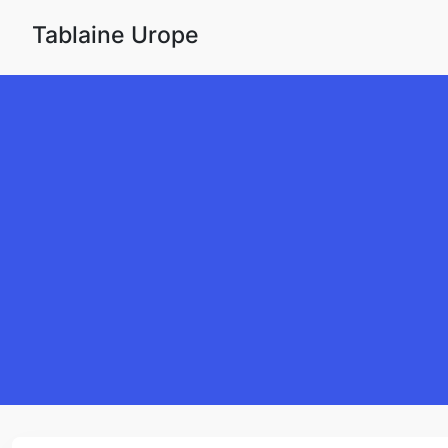
Skip to content
Tablaine Urope