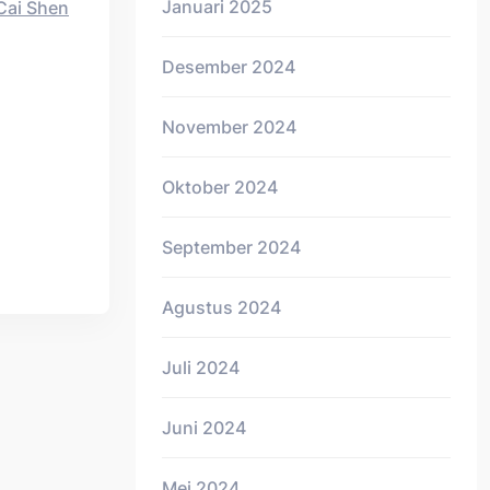
Januari 2025
Cai Shen
Desember 2024
November 2024
Oktober 2024
September 2024
Agustus 2024
Juli 2024
Juni 2024
Mei 2024