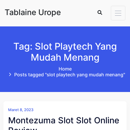
Skip to content
Tablaine Urope
Tag: Slot Playtech Yang
Mudah Menang
Home
Posts tagged "slot playtech yang mudah menang"
Maret 8, 2023
Montezuma Slot Slot Online