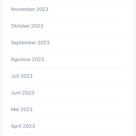
November 2023
Oktober 2023
September 2023
Agustus 2023
Juli 2023
Juni 2023
Mei 2023
April 2023