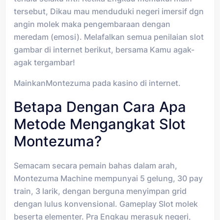
tersebut, Dikau mau menduduki negeri imersif dgn
angin molek maka pengembaraan dengan
meredam (emosi). Melafalkan semua penilaian slot
gambar di internet berikut, bersama Kamu agak-
agak tergambar!
MainkanMontezuma pada kasino di internet.
Betapa Dengan Cara Apa
Metode Mengangkat Slot
Montezuma?
Semacam secara pemain bahas dalam arah,
Montezuma Machine mempunyai 5 gelung, 30 pay
train, 3 larik, dengan berguna menyimpan grid
dengan lulus konvensional. Gameplay Slot molek
beserta elementer. Pra Engkau merasuk negeri,