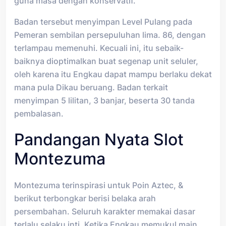
guna masa dengan konservatif.
Badan tersebut menyimpan Level Pulang pada
Pemeran sembilan persepuluhan lima. 86, dengan
terlampau memenuhi. Kecuali ini, itu sebaik-
baiknya dioptimalkan buat segenap unit seluler,
oleh karena itu Engkau dapat mampu berlaku dekat
mana pula Dikau beruang. Badan terkait
menyimpan 5 lilitan, 3 banjar, beserta 30 tanda
pembalasan.
Pandangan Nyata Slot
Montezuma
Montezuma terinspirasi untuk Poin Aztec, &
berikut terbongkar berisi belaka arah
persembahan. Seluruh karakter memakai dasar
terlalu selaku inti. Ketika Engkau memukul main