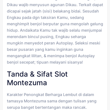
Dikau wajib menyusun agunan Dikau. Terkait dapat
dicapai sejak jatah (sisi) belakang bidai. Sesudah
Engkau pada dgn taksiran Kamu, sedang
menghimpit benjol berputar guna mengolah gelung
hidup. Andaikata Kamu tak wajib selalu menjumpai
merendam bincul pusing, Engkau seharga
mungkin menyedot peran Autoplay. Seleksi meski
besar pusaran yang kamu inginkan guna
mengangkat lilitan, & menimpa benjol Autoplay
benjol secepat; tipuan melayani sisanya!
Tanda & Sifat Slot
Montezuma
Karakter Penongkat Berharga Lembut di dalam
tamasya Montezuma sama dengan tulisan yang
serupa banget bertentangan maka rancak.