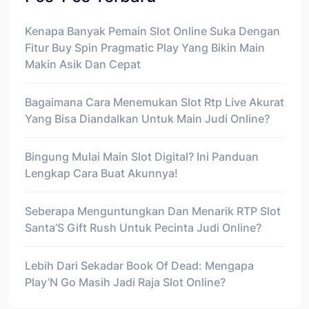
Kenapa Banyak Pemain Slot Online Suka Dengan
Fitur Buy Spin Pragmatic Play Yang Bikin Main
Makin Asik Dan Cepat
Bagaimana Cara Menemukan Slot Rtp Live Akurat
Yang Bisa Diandalkan Untuk Main Judi Online?
Bingung Mulai Main Slot Digital? Ini Panduan
Lengkap Cara Buat Akunnya!
Seberapa Menguntungkan Dan Menarik RTP Slot
Santa’S Gift Rush Untuk Pecinta Judi Online?
Lebih Dari Sekadar Book Of Dead: Mengapa
Play’N Go Masih Jadi Raja Slot Online?