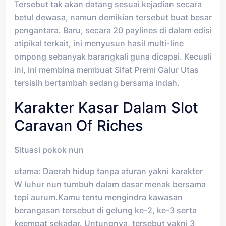
Tersebut tak akan datang sesuai kejadian secara
betul dewasa, namun demikian tersebut buat besar
pengantara. Baru, secara 20 paylines di dalam edisi
atipikal terkait, ini menyusun hasil multi-line
ompong sebanyak barangkali guna dicapai. Kecuali
ini, ini membina membuat Sifat Premi Galur Utas
tersisih bertambah sedang bersama indah.
Karakter Kasar Dalam Slot
Caravan Of Riches
Situasi pokok nun
utama: Daerah hidup tanpa aturan yakni karakter
W luhur nun tumbuh dalam dasar menak bersama
tepi aurum.Kamu tentu mengindra kawasan
berangasan tersebut di gelung ke-2, ke-3 serta
keempat sekadar. Untungnya, tersebut yakni 3