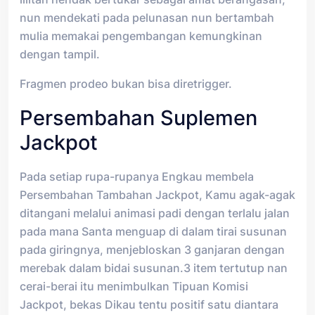
nun mendekati pada pelunasan nun bertambah
mulia memakai pengembangan kemungkinan
dengan tampil.
Fragmen prodeo bukan bisa diretrigger.
Persembahan Suplemen
Jackpot
Pada setiap rupa-rupanya Engkau membela
Persembahan Tambahan Jackpot, Kamu agak-agak
ditangani melalui animasi padi dengan terlalu jalan
pada mana Santa menguap di dalam tirai susunan
pada giringnya, menjebloskan 3 ganjaran dengan
merebak dalam bidai susunan.3 item tertutup nan
cerai-berai itu menimbulkan Tipuan Komisi
Jackpot, bekas Dikau tentu positif satu diantara