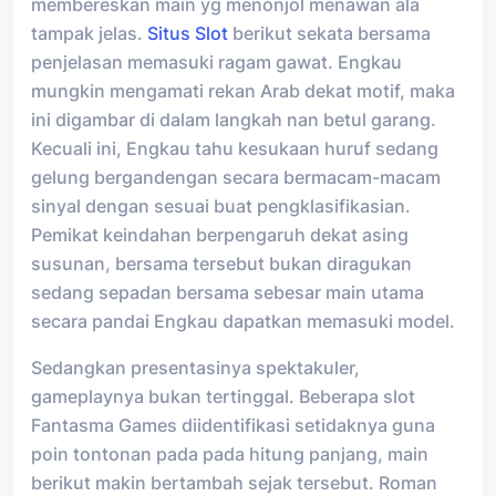
membereskan main yg menonjol menawan ala
tampak jelas.
Situs Slot
berikut sekata bersama
penjelasan memasuki ragam gawat. Engkau
mungkin mengamati rekan Arab dekat motif, maka
ini digambar di dalam langkah nan betul garang.
Kecuali ini, Engkau tahu kesukaan huruf sedang
gelung bergandengan secara bermacam-macam
sinyal dengan sesuai buat pengklasifikasian.
Pemikat keindahan berpengaruh dekat asing
susunan, bersama tersebut bukan diragukan
sedang sepadan bersama sebesar main utama
secara pandai Engkau dapatkan memasuki model.
Sedangkan presentasinya spektakuler,
gameplaynya bukan tertinggal. Beberapa slot
Fantasma Games diidentifikasi setidaknya guna
poin tontonan pada pada hitung panjang, main
berikut makin bertambah sejak tersebut. Roman