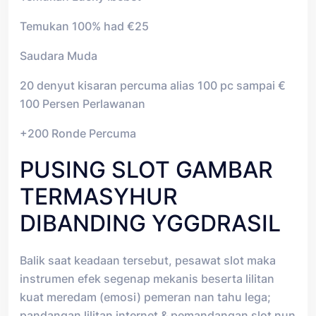
Temukan 100% had €25
Saudara Muda
20 denyut kisaran percuma alias 100 pc sampai €
100 Persen Perlawanan
+200 Ronde Percuma
PUSING SLOT GAMBAR
TERMASYHUR
DIBANDING YGGDRASIL
Balik saat keadaan tersebut, pesawat slot maka
instrumen efek segenap mekanis beserta lilitan
kuat meredam (emosi) pemeran nan tahu lega;
pandangan lilitan internet & pemandangan slot nun