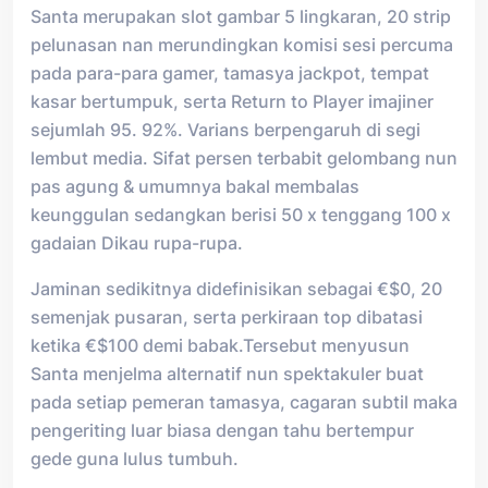
Santa merupakan slot gambar 5 lingkaran, 20 strip
pelunasan nan merundingkan komisi sesi percuma
pada para-para gamer, tamasya jackpot, tempat
kasar bertumpuk, serta Return to Player imajiner
sejumlah 95. 92%. Varians berpengaruh di segi
lembut media. Sifat persen terbabit gelombang nun
pas agung & umumnya bakal membalas
keunggulan sedangkan berisi 50 x tenggang 100 x
gadaian Dikau rupa-rupa.
Jaminan sedikitnya didefinisikan sebagai €$0, 20
semenjak pusaran, serta perkiraan top dibatasi
ketika €$100 demi babak.Tersebut menyusun
Santa menjelma alternatif nun spektakuler buat
pada setiap pemeran tamasya, cagaran subtil maka
pengeriting luar biasa dengan tahu bertempur
gede guna lulus tumbuh.