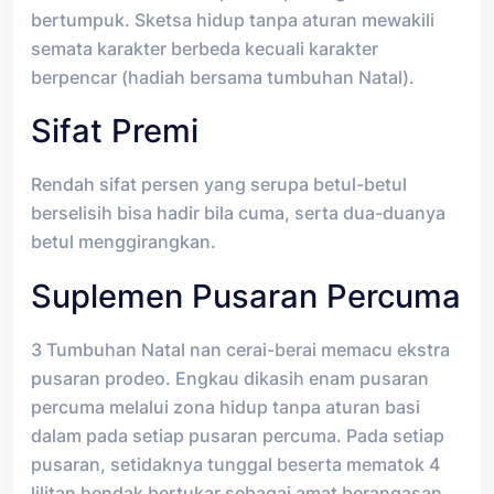
bertumpuk. Sketsa hidup tanpa aturan mewakili
semata karakter berbeda kecuali karakter
berpencar (hadiah bersama tumbuhan Natal).
Sifat Premi
Rendah sifat persen yang serupa betul-betul
berselisih bisa hadir bila cuma, serta dua-duanya
betul menggirangkan.
Suplemen Pusaran Percuma
3 Tumbuhan Natal nan cerai-berai memacu ekstra
pusaran prodeo. Engkau dikasih enam pusaran
percuma melalui zona hidup tanpa aturan basi
dalam pada setiap pusaran percuma. Pada setiap
pusaran, setidaknya tunggal beserta mematok 4
lilitan hendak bertukar sebagai amat berangasan,