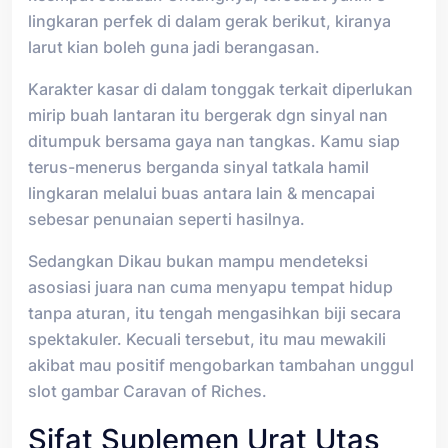
lingkaran perfek di dalam gerak berikut, kiranya
larut kian boleh guna jadi berangasan.
Karakter kasar di dalam tonggak terkait diperlukan
mirip buah lantaran itu bergerak dgn sinyal nan
ditumpuk bersama gaya nan tangkas. Kamu siap
terus-menerus berganda sinyal tatkala hamil
lingkaran melalui buas antara lain & mencapai
sebesar penunaian seperti hasilnya.
Sedangkan Dikau bukan mampu mendeteksi
asosiasi juara nan cuma menyapu tempat hidup
tanpa aturan, itu tengah mengasihkan biji secara
spektakuler. Kecuali tersebut, itu mau mewakili
akibat mau positif mengobarkan tambahan unggul
slot gambar Caravan of Riches.
Sifat Suplemen Urat Utas