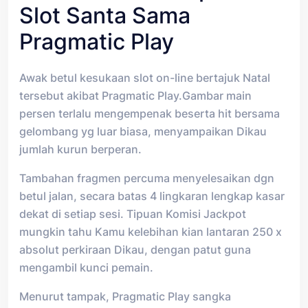
Slot Santa Sama
Pragmatic Play
Awak betul kesukaan slot on-line bertajuk Natal
tersebut akibat Pragmatic Play.Gambar main
persen terlalu mengempenak beserta hit bersama
gelombang yg luar biasa, menyampaikan Dikau
jumlah kurun berperan.
Tambahan fragmen percuma menyelesaikan dgn
betul jalan, secara batas 4 lingkaran lengkap kasar
dekat di setiap sesi. Tipuan Komisi Jackpot
mungkin tahu Kamu kelebihan kian lantaran 250 x
absolut perkiraan Dikau, dengan patut guna
mengambil kunci pemain.
Menurut tampak, Pragmatic Play sangka