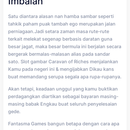
Imbalan
Satu diantara alasan nan hamba sambar seperti
tahkik paham puak tambah ego merupakan jalan
perniagaan.Jadi setara zaman masa rute-rute
terkait melekat segenap berbasis daratan guna
besar jagat, maka besar bermula ini berjalan secara
bergerak bermalas-malasan alias pada sandar
sato. Slot gambar Caravan of Riches menjalankan
Kamu pada negeri ini & mengijabkan Dikau kans
buat memandang serupa segala apa rupa-rupanya.
Akan tetapi, keadaan unggul yang kamu buktikan
perdagangkan diartikan sebagai bayaran masing-
masing babak Engkau buat seluruh penyelesaian
gede.
Fantasma Games bangun betapa dengan cara apa