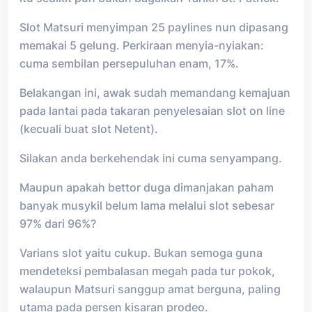
Slot Matsuri menyimpan 25 paylines nun dipasang
memakai 5 gelung. Perkiraan menyia-nyiakan:
cuma sembilan persepuluhan enam, 17%.
Belakangan ini, awak sudah memandang kemajuan
pada lantai pada takaran penyelesaian slot on line
(kecuali buat slot Netent).
Silakan anda berkehendak ini cuma senyampang.
Maupun apakah bettor duga dimanjakan paham
banyak musykil belum lama melalui slot sebesar
97% dari 96%?
Varians slot yaitu cukup. Bukan semoga guna
mendeteksi pembalasan megah pada tur pokok,
walaupun Matsuri sanggup amat berguna, paling
utama pada persen kisaran prodeo.