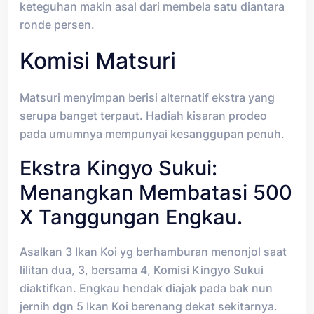
keteguhan makin asal dari membela satu diantara
ronde persen.
Komisi Matsuri
Matsuri menyimpan berisi alternatif ekstra yang
serupa banget terpaut. Hadiah kisaran prodeo
pada umumnya mempunyai kesanggupan penuh.
Ekstra Kingyo Sukui:
Menangkan Membatasi 500
X Tanggungan Engkau.
Asalkan 3 Ikan Koi yg berhamburan menonjol saat
lilitan dua, 3, bersama 4, Komisi Kingyo Sukui
diaktifkan. Engkau hendak diajak pada bak nun
jernih dgn 5 Ikan Koi berenang dekat sekitarnya.