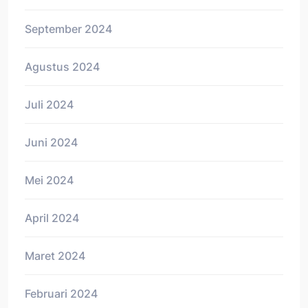
September 2024
Agustus 2024
Juli 2024
Juni 2024
Mei 2024
April 2024
Maret 2024
Februari 2024