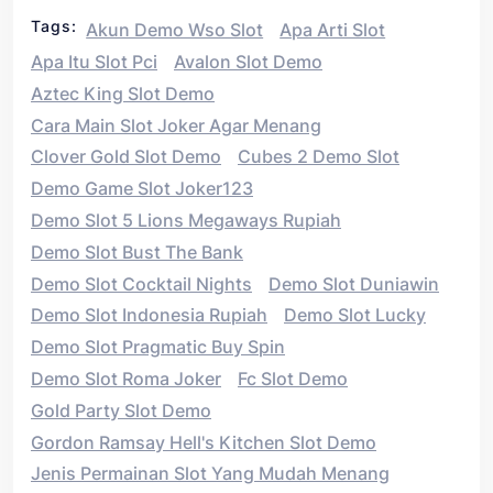
Tags:
Akun Demo Wso Slot
Apa Arti Slot
Apa Itu Slot Pci
Avalon Slot Demo
Aztec King Slot Demo
Cara Main Slot Joker Agar Menang
Clover Gold Slot Demo
Cubes 2 Demo Slot
Demo Game Slot Joker123
Demo Slot 5 Lions Megaways Rupiah
Demo Slot Bust The Bank
Demo Slot Cocktail Nights
Demo Slot Duniawin
Demo Slot Indonesia Rupiah
Demo Slot Lucky
Demo Slot Pragmatic Buy Spin
Demo Slot Roma Joker
Fc Slot Demo
Gold Party Slot Demo
Gordon Ramsay Hell's Kitchen Slot Demo
Jenis Permainan Slot Yang Mudah Menang