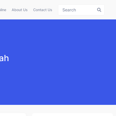
line
About Us
Contact Us
iah