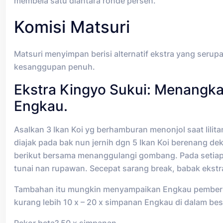
membela satu diantara ronde persen.
Komisi Matsuri
Matsuri menyimpan berisi alternatif ekstra yang ser
kesanggupan penuh.
Ekstra Kingyo Sukui: Menangk
Engkau.
Asalkan 3 Ikan Koi yg berhamburan menonjol saat lilit
diajak pada bak nun jernih dgn 5 Ikan Koi berenang de
berikut bersama menanggulangi gombang. Pada setiap
tunai nan rupawan. Secepat sarang break, babak ekstr
Tambahan itu mungkin menyampaikan Engkau pemberi
kurang lebih 10 x – 20 x simpanan Engkau di dalam bes