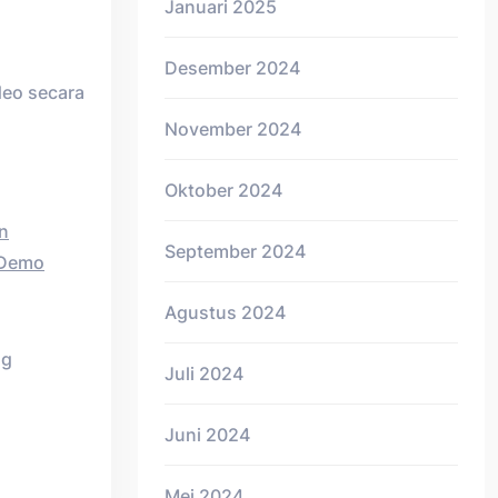
Januari 2025
Desember 2024
deo secara
November 2024
Oktober 2024
n
September 2024
 Demo
Agustus 2024
ng
Juli 2024
Juni 2024
Mei 2024