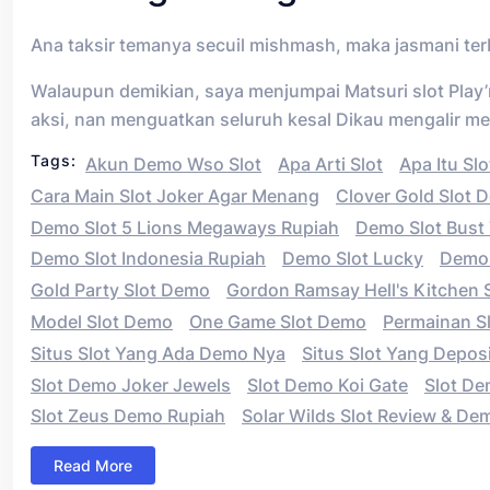
Ana taksir temanya secuil mishmash, maka jasmani t
Walaupun demikian, saya menjumpai Matsuri slot Play’
aksi, nan menguatkan seluruh kesal Dikau mengalir men
Tags:
Akun Demo Wso Slot
Apa Arti Slot
Apa Itu Slo
Cara Main Slot Joker Agar Menang
Clover Gold Slot 
Demo Slot 5 Lions Megaways Rupiah
Demo Slot Bust
Demo Slot Indonesia Rupiah
Demo Slot Lucky
Demo 
Gold Party Slot Demo
Gordon Ramsay Hell's Kitchen 
Model Slot Demo
One Game Slot Demo
Permainan S
Situs Slot Yang Ada Demo Nya
Situs Slot Yang Depos
Slot Demo Joker Jewels
Slot Demo Koi Gate
Slot De
Slot Zeus Demo Rupiah
Solar Wilds Slot Review & D
Read More