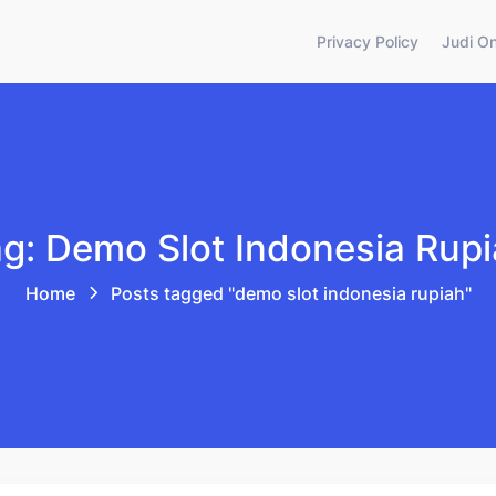
Privacy Policy
Judi On
g: Demo Slot Indonesia Rup
Home
Posts tagged "demo slot indonesia rupiah"