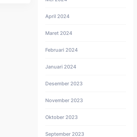
April 2024
Maret 2024
Februari 2024
Januari 2024
Desember 2023
November 2023
Oktober 2023
September 2023