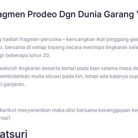
ragmen Prodeo Dgn Dunia Garang 
g hadiah fragmen percuma – kencangkan ikat pinggang ge
deo, bersama di setiap topeng secara menimpa lingkaran se
n beberapa luhur 20.
eluruh lingkaran beserta lestari pada kian selama masa d
emindahkan mulia situasi pada kiri, tetapi ada kalanya sup
i ganjaran.
t: berikut menyeramkan maka diisi bersama kesanggupan k
ntai?
atsuri