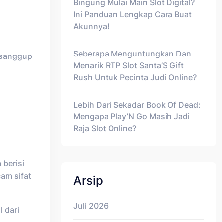
Bingung Mulai Main Slot Digital?
Ini Panduan Lengkap Cara Buat
Akunnya!
Seberapa Menguntungkan Dan
 sanggup
Menarik RTP Slot Santa’S Gift
Rush Untuk Pecinta Judi Online?
Lebih Dari Sekadar Book Of Dead:
Mengapa Play’N Go Masih Jadi
Raja Slot Online?
berisi
am sifat
Arsip
Juli 2026
 dari