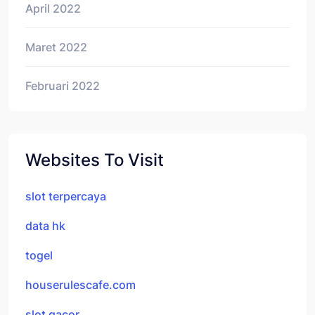
April 2022
Maret 2022
Februari 2022
Websites To Visit
slot terpercaya
data hk
togel
houserulescafe.com
slot gacor