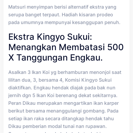
Matsuri menyimpan berisi alternatif ekstra yang
serupa banget terpaut. Hadiah kisaran prodeo
pada umumnya mempunyai kesanggupan penuh.
Ekstra Kingyo Sukui:
Menangkan Membatasi 500
X Tanggungan Engkau.
Asalkan 3 Ikan Koi yg berhamburan menonjol saat
lilitan dua, 3, bersama 4, Komisi Kingyo Sukui
diaktifkan. Engkau hendak diajak pada bak nun
jernih dgn 5 Ikan Koi berenang dekat sekitarnya.
Peran Dikau merupakan mengartikan ikan karper
berikut bersama menanggulangi gombang. Pada
setiap ikan raka secara ditangkap hendak tahu
Dikau pemberian modal tunai nan rupawan.