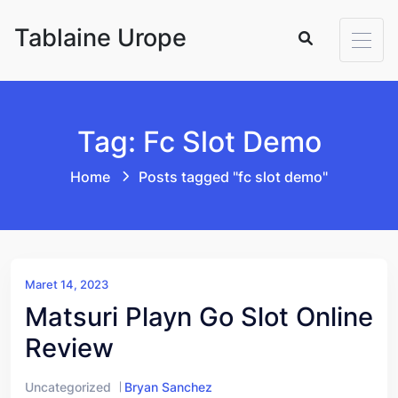
Skip to content
Tablaine Urope
Tag: Fc Slot Demo
Home
Posts tagged "fc slot demo"
Maret 14, 2023
Matsuri Playn Go Slot Online
Review
Uncategorized
Bryan Sanchez