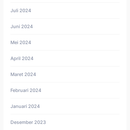
Juli 2024
Juni 2024
Mei 2024
April 2024
Maret 2024
Februari 2024
Januari 2024
Desember 2023