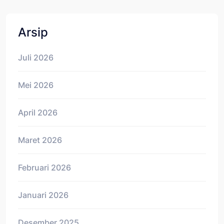
Arsip
Juli 2026
Mei 2026
April 2026
Maret 2026
Februari 2026
Januari 2026
Desember 2025