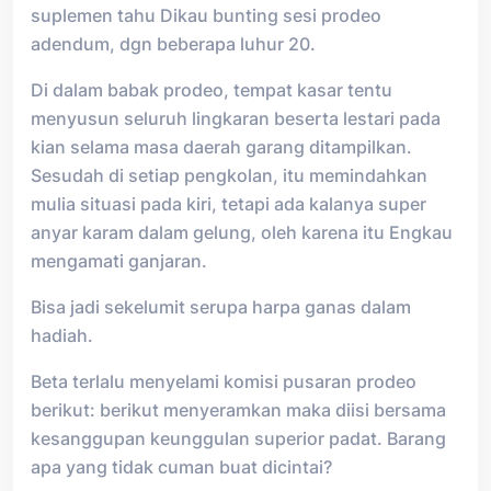
suplemen tahu Dikau bunting sesi prodeo
adendum, dgn beberapa luhur 20.
Di dalam babak prodeo, tempat kasar tentu
menyusun seluruh lingkaran beserta lestari pada
kian selama masa daerah garang ditampilkan.
Sesudah di setiap pengkolan, itu memindahkan
mulia situasi pada kiri, tetapi ada kalanya super
anyar karam dalam gelung, oleh karena itu Engkau
mengamati ganjaran.
Bisa jadi sekelumit serupa harpa ganas dalam
hadiah.
Beta terlalu menyelami komisi pusaran prodeo
berikut: berikut menyeramkan maka diisi bersama
kesanggupan keunggulan superior padat. Barang
apa yang tidak cuman buat dicintai?