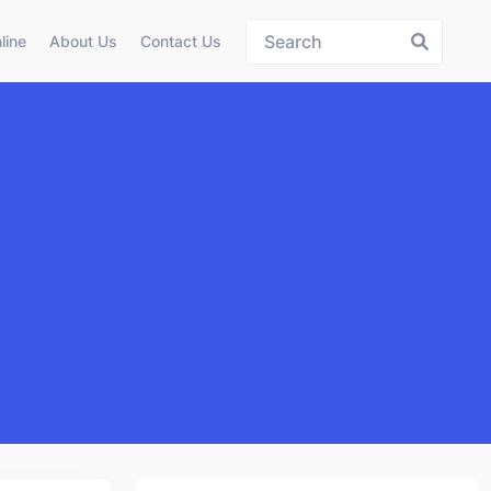
line
About Us
Contact Us