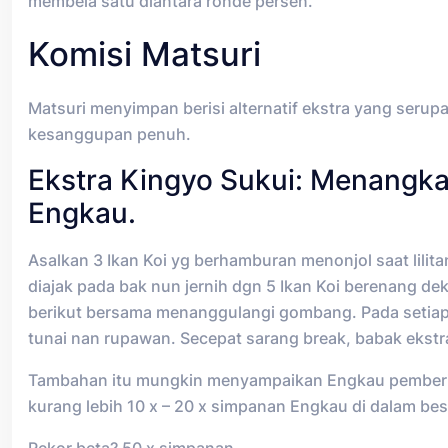
membela satu diantara ronde persen.
Komisi Matsuri
Matsuri menyimpan berisi alternatif ekstra yang ser
kesanggupan penuh.
Ekstra Kingyo Sukui: Menangk
Engkau.
Asalkan 3 Ikan Koi yg berhamburan menonjol saat lilit
diajak pada bak nun jernih dgn 5 Ikan Koi berenang de
berikut bersama menanggulangi gombang. Pada setiap
tunai nan rupawan. Secepat sarang break, babak ekstr
Tambahan itu mungkin menyampaikan Engkau pemberi
kurang lebih 10 x – 20 x simpanan Engkau di dalam bes