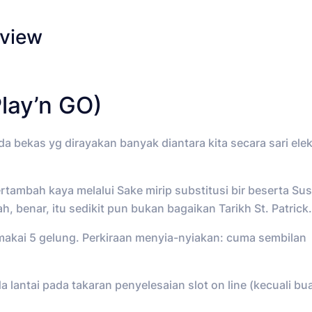
eview
Play’n GO)
bekas yg dirayakan banyak diantara kita secara sari elek
tambah kaya melalui Sake mirip substitusi bir beserta Sus
h, benar, itu sedikit pun bukan bagaikan Tarikh St. Patrick.
akai 5 gelung. Perkiraan menyia-nyiakan: cuma sembilan
ntai pada takaran penyelesaian slot on line (kecuali bua