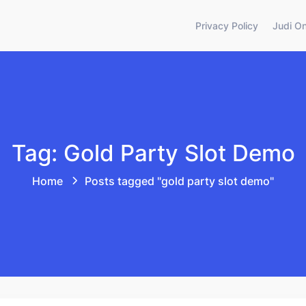
Privacy Policy
Judi On
Tag: Gold Party Slot Demo
Home
Posts tagged "gold party slot demo"