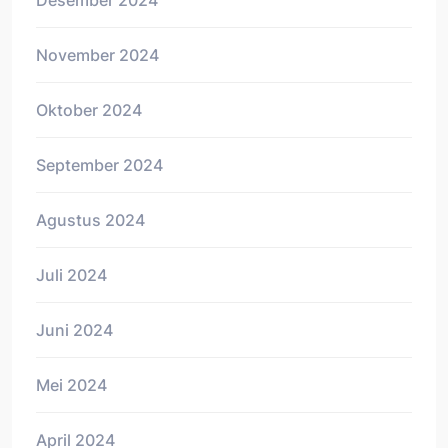
Desember 2024
November 2024
Oktober 2024
September 2024
Agustus 2024
Juli 2024
Juni 2024
Mei 2024
April 2024