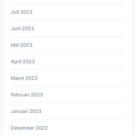
Juli 2023
Juni 2023
Mei 2023
April 2023
Maret 2023
Februari 2023
Januari 2023
Desember 2022