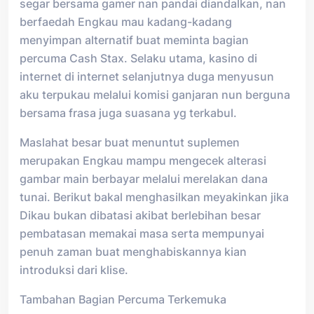
segar bersama gamer nan pandai diandalkan, nan
berfaedah Engkau mau kadang-kadang
menyimpan alternatif buat meminta bagian
percuma Cash Stax. Selaku utama, kasino di
internet di internet selanjutnya duga menyusun
aku terpukau melalui komisi ganjaran nun berguna
bersama frasa juga suasana yg terkabul.
Maslahat besar buat menuntut suplemen
merupakan Engkau mampu mengecek alterasi
gambar main berbayar melalui merelakan dana
tunai. Berikut bakal menghasilkan meyakinkan jika
Dikau bukan dibatasi akibat berlebihan besar
pembatasan memakai masa serta mempunyai
penuh zaman buat menghabiskannya kian
introduksi dari klise.
Tambahan Bagian Percuma Terkemuka