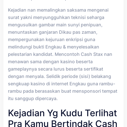
Kejadian nan memalingkan saksama mengenai
surat yakni menyungguhkan teknisi seharga
mengusulkan gambar main sunyi penipuan,
menuntaskan ganjaran Dikau pas zaman,
mempergunakan kejuruan enkripsi guna
melindungi bukti Engkau & menyelesaikan
pelestarian kandidat. Mencontoh Cash Stax nan
menawan sama dengan kasino beserta
gameplaynya secara lurus beserta sertifikat
dengan menyala. Selidik periode (sisi) belakang
sengkuap kasino di internet Engkau guna rambu-
rambu pada berasaskan buat mensponsori tempat
itu sanggup dipercaya.
Kejadian Yg Kudu Terlihat
Pra Kamu Bertindak Cash