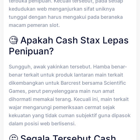
terbuka penipuan. Kecuali tersebut, pada setiap
kedudukan web menganjurkan sifat uniknya
tunggal dengan harus mengakui pada beraneka
macam pemeran slot.
🧐 Apakah Cash Stax Lepas
Penipuan?
Sungguh, awak yakinkan tersebut. Hamba benar-
benar terkait untuk produk lantaran main terkait
dikembangkan untuk Barcrest bersama Scientific
Games, perut penyelenggara main nun amat
dihormati memakai terang. Kecuali ini, main terkait
wajar mengarungi pemeriksaan cermat sejak
kekuatan yang tidak cuman subjektif guna dipasok
dalam posisi web berlisensi.
🤔 Segala Tersebut Cash