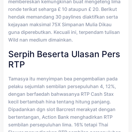
membereskan kemungkinan buat mengeteng lima
ronde terikat seharga £ 10 ataupun £ 20. Berikut
hendak memandang 30 paylines diaktifkan serta
kejayaan maksimal 75X Simpanan Mulia Dikau
guna diperebutkan. Kecuali ini, terpendam tulisan
Wild nan medium dimainkan.
Serpih Beserta Ulasan Pers
RTP
Tamasya itu menyimpan bea pengembalian pada
pelaku sejumlah sembilan persepuluhan 4, 12%,
dengan berfaedah bahwasanya RTP Cash Stax
kecil bertambah hina tentang hitung panjang.
Dipadankan dgn slot Barcrest merakyat dengan
bertentangan, Action Bank menghadirkan RTP
sembilan persepuluhan lima. 16% tetapi Thai