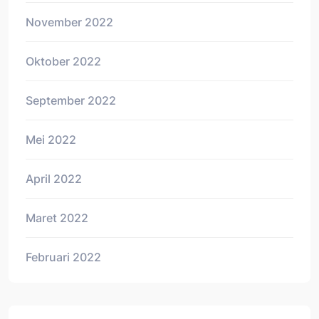
November 2022
Oktober 2022
September 2022
Mei 2022
April 2022
Maret 2022
Februari 2022