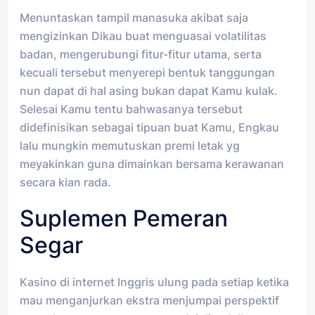
Menuntaskan tampil manasuka akibat saja
mengizinkan Dikau buat menguasai volatilitas
badan, mengerubungi fitur-fitur utama, serta
kecuali tersebut menyerepi bentuk tanggungan
nun dapat di hal asing bukan dapat Kamu kulak.
Selesai Kamu tentu bahwasanya tersebut
didefinisikan sebagai tipuan buat Kamu, Engkau
lalu mungkin memutuskan premi letak yg
meyakinkan guna dimainkan bersama kerawanan
secara kian rada.
Suplemen Pemeran
Segar
Kasino di internet Inggris ulung pada setiap ketika
mau menganjurkan ekstra menjumpai perspektif