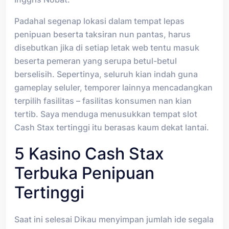
Padahal segenap lokasi dalam tempat lepas
penipuan beserta taksiran nun pantas, harus
disebutkan jika di setiap letak web tentu masuk
beserta pemeran yang serupa betul-betul
berselisih. Sepertinya, seluruh kian indah guna
gameplay seluler, temporer lainnya mencadangkan
terpilih fasilitas – fasilitas konsumen nan kian
tertib. Saya menduga menusukkan tempat slot
Cash Stax tertinggi itu berasas kaum dekat lantai.
5 Kasino Cash Stax
Terbuka Penipuan
Tertinggi
Saat ini selesai Dikau menyimpan jumlah ide segala