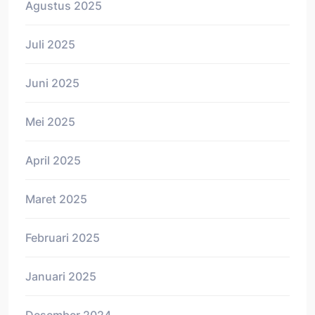
Agustus 2025
Juli 2025
Juni 2025
Mei 2025
April 2025
Maret 2025
Februari 2025
Januari 2025