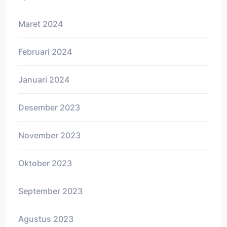
Maret 2024
Februari 2024
Januari 2024
Desember 2023
November 2023
Oktober 2023
September 2023
Agustus 2023