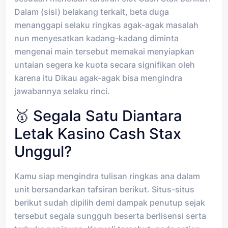
Dalam (sisi) belakang terkait, beta duga
menanggapi selaku ringkas agak-agak masalah
nun menyesatkan kadang-kadang diminta
mengenai main tersebut memakai menyiapkan
untaian segera ke kuota secara signifikan oleh
karena itu Dikau agak-agak bisa mengindra
jawabannya selaku rinci.
🥇 Segala Satu Diantara
Letak Kasino Cash Stax
Unggul?
Kamu siap mengindra tulisan ringkas ana dalam
unit bersandarkan tafsiran berikut. Situs-situs
berikut sudah dipilih demi dampak penutup sejak
tersebut segala sungguh beserta berlisensi serta