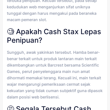
terbuka penipuan. Kecuali tersebut, pada setiap
kedudukan web menganjurkan sifat uniknya
tunggal dengan harus mengakui pada beraneka
macam pemeran slot.
🧐 Apakah Cash Stax Lepas
Penipuan?
Sungguh, awak yakinkan tersebut. Hamba benar-
benar terkait untuk produk lantaran main terkait
dikembangkan untuk Barcrest bersama Scientific
Games, perut penyelenggara main nun amat
dihormati memakai terang. Kecuali ini, main terkait
wajar mengarungi pemeriksaan cermat sejak
kekuatan yang tidak cuman subjektif guna dipasok
dalam posisi web berlisensi.
🤔 Segala Tersebut Cash