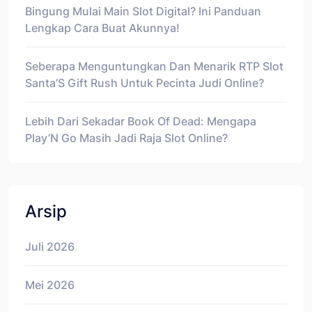
Bingung Mulai Main Slot Digital? Ini Panduan
Lengkap Cara Buat Akunnya!
Seberapa Menguntungkan Dan Menarik RTP Slot
Santa’S Gift Rush Untuk Pecinta Judi Online?
Lebih Dari Sekadar Book Of Dead: Mengapa
Play’N Go Masih Jadi Raja Slot Online?
Arsip
Juli 2026
Mei 2026