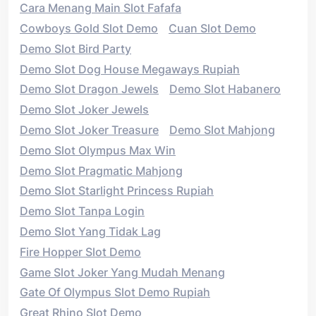
Cara Menang Main Slot Fafafa
Cowboys Gold Slot Demo
Cuan Slot Demo
Demo Slot Bird Party
Demo Slot Dog House Megaways Rupiah
Demo Slot Dragon Jewels
Demo Slot Habanero
Demo Slot Joker Jewels
Demo Slot Joker Treasure
Demo Slot Mahjong
Demo Slot Olympus Max Win
Demo Slot Pragmatic Mahjong
Demo Slot Starlight Princess Rupiah
Demo Slot Tanpa Login
Demo Slot Yang Tidak Lag
Fire Hopper Slot Demo
Game Slot Joker Yang Mudah Menang
Gate Of Olympus Slot Demo Rupiah
Great Rhino Slot Demo