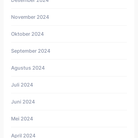
Desember 2024
November 2024
Oktober 2024
September 2024
Agustus 2024
Juli 2024
Juni 2024
Mei 2024
April 2024