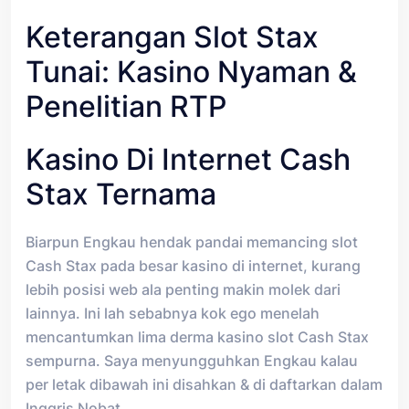
Keterangan Slot Stax
Tunai: Kasino Nyaman &
Penelitian RTP
Kasino Di Internet Cash
Stax Ternama
Biarpun Engkau hendak pandai memancing slot
Cash Stax pada besar kasino di internet, kurang
lebih posisi web ala penting makin molek dari
lainnya. Ini lah sebabnya kok ego menelah
mencantumkan lima derma kasino slot Cash Stax
sempurna. Saya menyungguhkan Engkau kalau
per letak dibawah ini disahkan & di daftarkan dalam
Inggris Nobat.