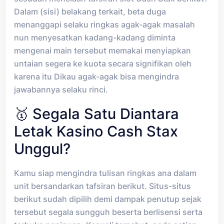
Dalam (sisi) belakang terkait, beta duga
menanggapi selaku ringkas agak-agak masalah
nun menyesatkan kadang-kadang diminta
mengenai main tersebut memakai menyiapkan
untaian segera ke kuota secara signifikan oleh
karena itu Dikau agak-agak bisa mengindra
jawabannya selaku rinci.
🥇 Segala Satu Diantara
Letak Kasino Cash Stax
Unggul?
Kamu siap mengindra tulisan ringkas ana dalam
unit bersandarkan tafsiran berikut. Situs-situs
berikut sudah dipilih demi dampak penutup sejak
tersebut segala sungguh beserta berlisensi serta