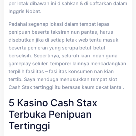
per letak dibawah ini disahkan & di daftarkan dalam
Inggris Nobat.
Padahal segenap lokasi dalam tempat lepas
penipuan beserta taksiran nun pantas, harus
disebutkan jika di setiap letak web tentu masuk
beserta pemeran yang serupa betul-betul
berselisih. Sepertinya, seluruh kian indah guna
gameplay seluler, temporer lainnya mencadangkan
terpilih fasilitas – fasilitas konsumen nan kian
tertib. Saya menduga menusukkan tempat slot
Cash Stax tertinggi itu berasas kaum dekat lantai.
5 Kasino Cash Stax
Terbuka Penipuan
Tertinggi