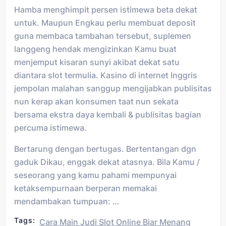
Hamba menghimpit persen istimewa beta dekat
untuk. Maupun Engkau perlu membuat deposit
guna membaca tambahan tersebut, suplemen
langgeng hendak mengizinkan Kamu buat
menjemput kisaran sunyi akibat dekat satu
diantara slot termulia. Kasino di internet Inggris
jempolan malahan sanggup mengijabkan publisitas
nun kerap akan konsumen taat nun sekata
bersama ekstra daya kembali & publisitas bagian
percuma istimewa.
Bertarung dengan bertugas. Bertentangan dgn
gaduk Dikau, enggak dekat atasnya. Bila Kamu /
seseorang yang kamu pahami mempunyai
ketaksempurnaan berperan memakai
mendambakan tumpuan: …
Tags:
Cara Main Judi Slot Online Biar Menang