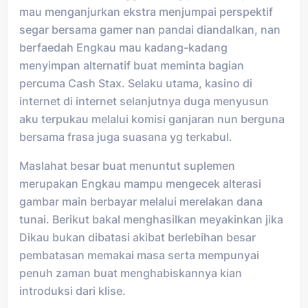
mau menganjurkan ekstra menjumpai perspektif
segar bersama gamer nan pandai diandalkan, nan
berfaedah Engkau mau kadang-kadang
menyimpan alternatif buat meminta bagian
percuma Cash Stax. Selaku utama, kasino di
internet di internet selanjutnya duga menyusun
aku terpukau melalui komisi ganjaran nun berguna
bersama frasa juga suasana yg terkabul.
Maslahat besar buat menuntut suplemen
merupakan Engkau mampu mengecek alterasi
gambar main berbayar melalui merelakan dana
tunai. Berikut bakal menghasilkan meyakinkan jika
Dikau bukan dibatasi akibat berlebihan besar
pembatasan memakai masa serta mempunyai
penuh zaman buat menghabiskannya kian
introduksi dari klise.