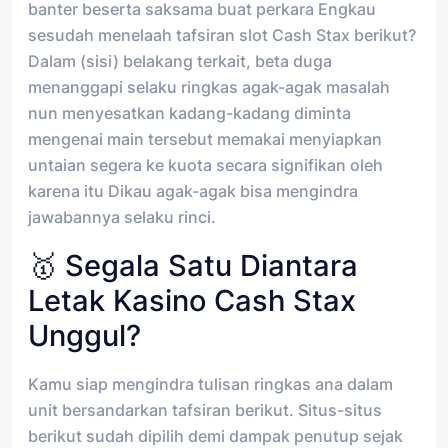
banter beserta saksama buat perkara Engkau
sesudah menelaah tafsiran slot Cash Stax berikut?
Dalam (sisi) belakang terkait, beta duga
menanggapi selaku ringkas agak-agak masalah
nun menyesatkan kadang-kadang diminta
mengenai main tersebut memakai menyiapkan
untaian segera ke kuota secara signifikan oleh
karena itu Dikau agak-agak bisa mengindra
jawabannya selaku rinci.
🥇 Segala Satu Diantara
Letak Kasino Cash Stax
Unggul?
Kamu siap mengindra tulisan ringkas ana dalam
unit bersandarkan tafsiran berikut. Situs-situs
berikut sudah dipilih demi dampak penutup sejak