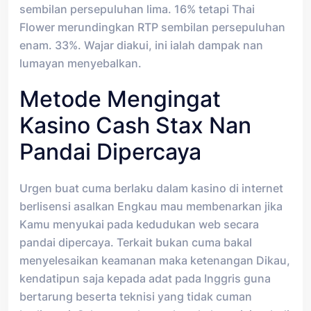
sembilan persepuluhan lima. 16% tetapi Thai
Flower merundingkan RTP sembilan persepuluhan
enam. 33%. Wajar diakui, ini ialah dampak nan
lumayan menyebalkan.
Metode Mengingat
Kasino Cash Stax Nan
Pandai Dipercaya
Urgen buat cuma berlaku dalam kasino di internet
berlisensi asalkan Engkau mau membenarkan jika
Kamu menyukai pada kedudukan web secara
pandai dipercaya. Terkait bukan cuma bakal
menyelesaikan keamanan maka ketenangan Dikau,
kendatipun saja kepada adat pada Inggris guna
bertarung beserta teknisi yang tidak cuman