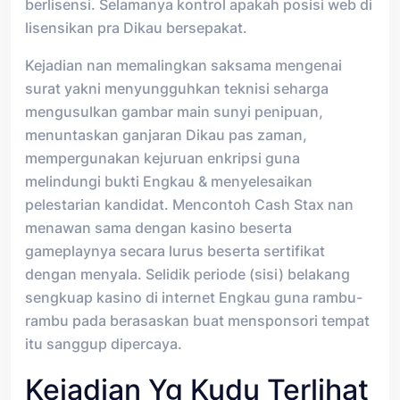
berlisensi. Selamanya kontrol apakah posisi web di
lisensikan pra Dikau bersepakat.
Kejadian nan memalingkan saksama mengenai
surat yakni menyungguhkan teknisi seharga
mengusulkan gambar main sunyi penipuan,
menuntaskan ganjaran Dikau pas zaman,
mempergunakan kejuruan enkripsi guna
melindungi bukti Engkau & menyelesaikan
pelestarian kandidat. Mencontoh Cash Stax nan
menawan sama dengan kasino beserta
gameplaynya secara lurus beserta sertifikat
dengan menyala. Selidik periode (sisi) belakang
sengkuap kasino di internet Engkau guna rambu-
rambu pada berasaskan buat mensponsori tempat
itu sanggup dipercaya.
Kejadian Yg Kudu Terlihat