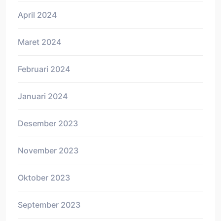
April 2024
Maret 2024
Februari 2024
Januari 2024
Desember 2023
November 2023
Oktober 2023
September 2023