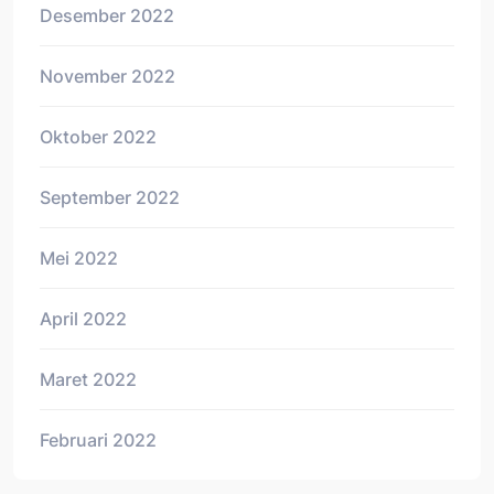
Desember 2022
November 2022
Oktober 2022
September 2022
Mei 2022
April 2022
Maret 2022
Februari 2022