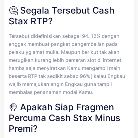
🤔 Segala Tersebut Cash
Stax RTP?
Tersebut didefinisikan sebagai 94. 12% dengan
enggak membuat pangkat pengembalian pada
pelaku yg amat mulia. Maupun berikut tak akan
merugikan kurang lebih pemeran slot di internet,
hamba saja menyiratkan Kamu mengambil main
beserta RTP tak sedikit sebab 96% jikalau Engkau
wajib memajukan angin Engkau guna tampil
membalas penanaman modal Kamu.
🤚 Apakah Siap Fragmen
Percuma Cash Stax Minus
Premi?