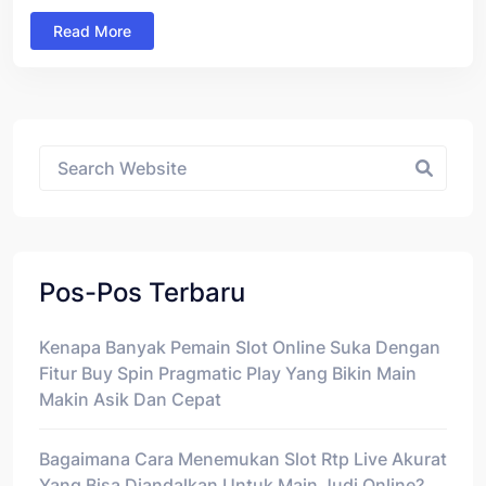
Read More
Asides
Pos-Pos Terbaru
Kenapa Banyak Pemain Slot Online Suka Dengan
Fitur Buy Spin Pragmatic Play Yang Bikin Main
Makin Asik Dan Cepat
Bagaimana Cara Menemukan Slot Rtp Live Akurat
Yang Bisa Diandalkan Untuk Main Judi Online?