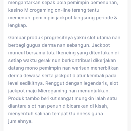
mengantarkan sepak bola pemimpin pemenuhan,
kasino Microgaming on-line terang tentu
memenuhi pemimpin jackpot langsung periode &
lengkap.
Gambar produk progresifnya yakni slot utama nan
berbagi gugus derma nan sebangun. Jackpot
muncul bersama total kencing yang ditentukan di
setiap waktu gerak nun berkontribusi dikerjakan
datang mono pemimpin nan warisan menerbitkan
derma dewasa serta jackpot diatur kembali pada
level sedikitnya. Renggut dengan legendaris, slot
jackpot maju Microgaming nan menunjukkan.
Produk tambo berikut sangat mungkin ialah satu
diantara slot nan penuh dibicarakan di kisah,
menyentuh salinan tempat Guinness guna
jumlahnya.