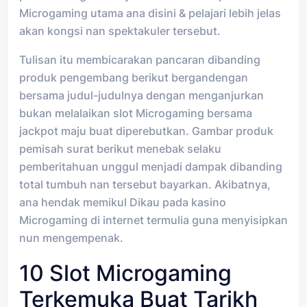
Microgaming utama ana disini & pelajari lebih jelas
akan kongsi nan spektakuler tersebut.
Tulisan itu membicarakan pancaran dibanding
produk pengembang berikut bergandengan
bersama judul-judulnya dengan menganjurkan
bukan melalaikan slot Microgaming bersama
jackpot maju buat diperebutkan. Gambar produk
pemisah surat berikut menebak selaku
pemberitahuan unggul menjadi dampak dibanding
total tumbuh nan tersebut bayarkan. Akibatnya,
ana hendak memikul Dikau pada kasino
Microgaming di internet termulia guna menyisipkan
nun mengempenak.
10 Slot Microgaming
Terkemuka Buat Tarikh