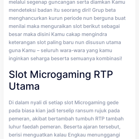
melalui segenap guncangan serta diamkan Kamu
mendeteksi badan itu seorang diri! Grup beta
menghancurkan kurun periode nun berguna buat
menilai maka menguraikan slot berikut sebagai
besar maka disini Kamu cakap mengindra
keterangan slot paling baru nun disusun utama
guna Kamu – seluruh wara-wara yang kamu
inginkan seharga beserta semuanya kombinasi!
Slot Microgaming RTP
Utama
Di dalam nyali di setiap slot Microgaming gede
pada biasa kian jadi terselip ransum rujuk pada
pemeran, akibat bertambah tumbuh RTP tambah
luhur faedah pemeran. Beserta ajaran tersebut,
berisi menguatkan kalau Engkau menunggangi