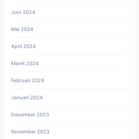
Juni 2024
Mei 2024
April 2024
Maret 2024
Februari 2024
Januari 2024
Desember 2023
November 2023