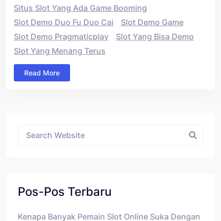
Situs Slot Yang Ada Game Booming
Slot Demo Duo Fu Duo Cai
Slot Demo Game
Slot Demo Pragmaticplay
Slot Yang Bisa Demo
Slot Yang Menang Terus
Read More
Asides
Pos-Pos Terbaru
Kenapa Banyak Pemain Slot Online Suka Dengan