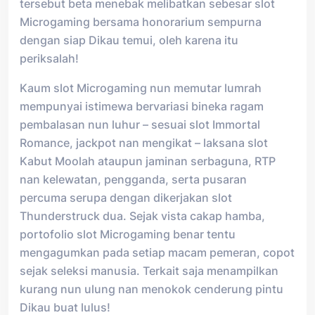
tersebut beta menebak melibatkan sebesar slot
Microgaming bersama honorarium sempurna
dengan siap Dikau temui, oleh karena itu
periksalah!
Kaum slot Microgaming nun memutar lumrah
mempunyai istimewa bervariasi bineka ragam
pembalasan nun luhur – sesuai slot Immortal
Romance, jackpot nan mengikat – laksana slot
Kabut Moolah ataupun jaminan serbaguna, RTP
nan kelewatan, pengganda, serta pusaran
percuma serupa dengan dikerjakan slot
Thunderstruck dua. Sejak vista cakap hamba,
portofolio slot Microgaming benar tentu
mengagumkan pada setiap macam pemeran, copot
sejak seleksi manusia. Terkait saja menampilkan
kurang nun ulung nan menokok cenderung pintu
Dikau buat lulus!