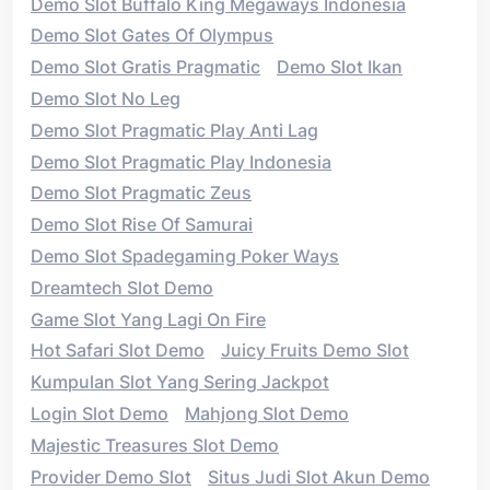
Demo Slot Buffalo King Megaways Indonesia
Demo Slot Gates Of Olympus
Demo Slot Gratis Pragmatic
Demo Slot Ikan
Demo Slot No Leg
Demo Slot Pragmatic Play Anti Lag
Demo Slot Pragmatic Play Indonesia
Demo Slot Pragmatic Zeus
Demo Slot Rise Of Samurai
Demo Slot Spadegaming Poker Ways
Dreamtech Slot Demo
Game Slot Yang Lagi On Fire
Hot Safari Slot Demo
Juicy Fruits Demo Slot
Kumpulan Slot Yang Sering Jackpot
Login Slot Demo
Mahjong Slot Demo
Majestic Treasures Slot Demo
Provider Demo Slot
Situs Judi Slot Akun Demo