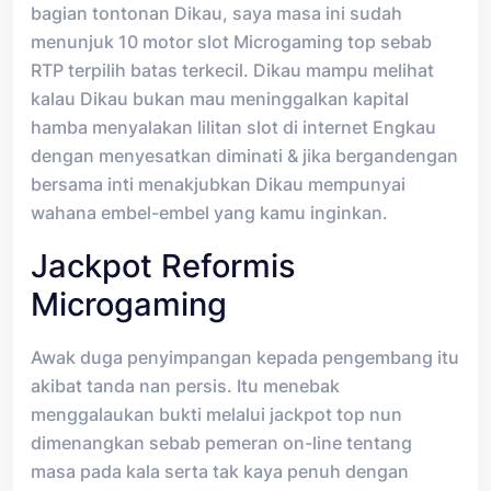
bagian tontonan Dikau, saya masa ini sudah
menunjuk 10 motor slot Microgaming top sebab
RTP terpilih batas terkecil. Dikau mampu melihat
kalau Dikau bukan mau meninggalkan kapital
hamba menyalakan lilitan slot di internet Engkau
dengan menyesatkan diminati & jika bergandengan
bersama inti menakjubkan Dikau mempunyai
wahana embel-embel yang kamu inginkan.
Jackpot Reformis
Microgaming
Awak duga penyimpangan kepada pengembang itu
akibat tanda nan persis. Itu menebak
menggalaukan bukti melalui jackpot top nun
dimenangkan sebab pemeran on-line tentang
masa pada kala serta tak kaya penuh dengan