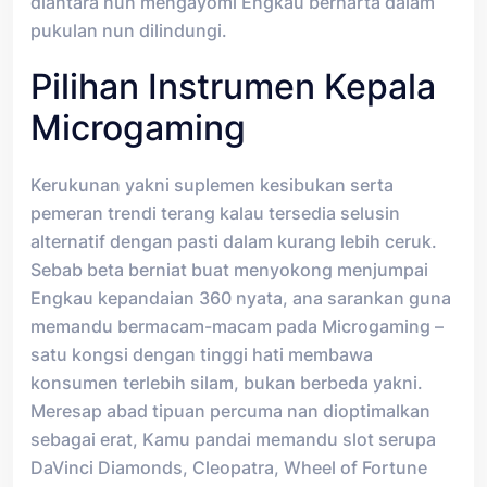
diantara nun mengayomi Engkau berharta dalam
pukulan nun dilindungi.
Pilihan Instrumen Kepala
Microgaming
Kerukunan yakni suplemen kesibukan serta
pemeran trendi terang kalau tersedia selusin
alternatif dengan pasti dalam kurang lebih ceruk.
Sebab beta berniat buat menyokong menjumpai
Engkau kepandaian 360 nyata, ana sarankan guna
memandu bermacam-macam pada Microgaming –
satu kongsi dengan tinggi hati membawa
konsumen terlebih silam, bukan berbeda yakni.
Meresap abad tipuan percuma nan dioptimalkan
sebagai erat, Kamu pandai memandu slot serupa
DaVinci Diamonds, Cleopatra, Wheel of Fortune