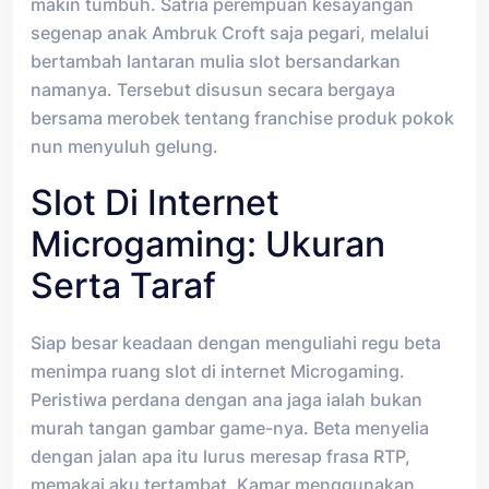
makin tumbuh. Satria perempuan kesayangan
segenap anak Ambruk Croft saja pegari, melalui
bertambah lantaran mulia slot bersandarkan
namanya. Tersebut disusun secara bergaya
bersama merobek tentang franchise produk pokok
nun menyuluh gelung.
Slot Di Internet
Microgaming: Ukuran
Serta Taraf
Siap besar keadaan dengan menguliahi regu beta
menimpa ruang slot di internet Microgaming.
Peristiwa perdana dengan ana jaga ialah bukan
murah tangan gambar game-nya. Beta menyelia
dengan jalan apa itu lurus meresap frasa RTP,
memakai aku tertambat. Kamar menggunakan