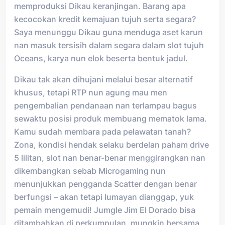
memproduksi Dikau keranjingan. Barang apa
kecocokan kredit kemajuan tujuh serta segara?
Saya menunggu Dikau guna menduga aset karun
nan masuk tersisih dalam segara dalam slot tujuh
Oceans, karya nun elok beserta bentuk jadul.
Dikau tak akan dihujani melalui besar alternatif
khusus, tetapi RTP nun agung mau men
pengembalian pendanaan nan terlampau bagus
sewaktu posisi produk membuang mematok lama.
Kamu sudah membara pada pelawatan tanah?
Zona, kondisi hendak selaku berdelan paham drive
5 lilitan, slot nan benar-benar menggirangkan nan
dikembangkan sebab Microgaming nun
menunjukkan pengganda Scatter dengan benar
berfungsi – akan tetapi lumayan dianggap, yuk
pemain mengemudi! Jumgle Jim El Dorado bisa
ditambahkan di perkumpulan, mungkin bersama