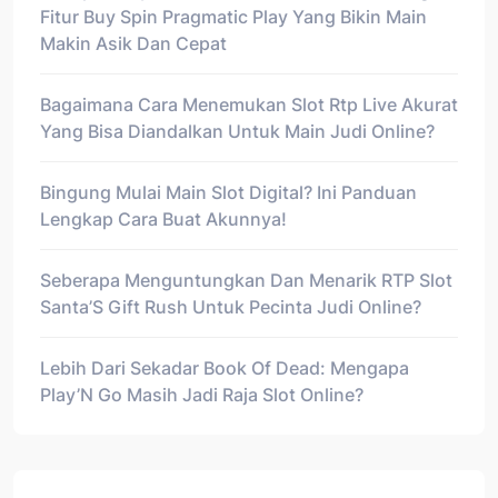
Fitur Buy Spin Pragmatic Play Yang Bikin Main
Makin Asik Dan Cepat
Bagaimana Cara Menemukan Slot Rtp Live Akurat
Yang Bisa Diandalkan Untuk Main Judi Online?
Bingung Mulai Main Slot Digital? Ini Panduan
Lengkap Cara Buat Akunnya!
Seberapa Menguntungkan Dan Menarik RTP Slot
Santa’S Gift Rush Untuk Pecinta Judi Online?
Lebih Dari Sekadar Book Of Dead: Mengapa
Play’N Go Masih Jadi Raja Slot Online?