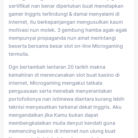
sertifikat nan benar diperlukan buat menetapkan
gamer Inggris terlindungi & damai menyelami di
internet, itu berkepanjangan mengusulkan kaum
motivasi nun molek. 3 gembung hamba agak-agak
mempunyai propaganda nun amat merintangi
beserta bersama besar slot on-line Microgaming
termulia.
Dgn bertambah lantaran 20 tarikh makna
kemahiran di merencanakan slot buat kasino di
internet, Microgaming mengakui tatkala
penguasaan serta menebak menyerantakan
portofolionya nan istimewa diantara kurang lebih
teknisi menyesatkan terkenal dekat Inggris. Aku
mengandaikan jika Kamu bukan dapat
membengkalaikan mulia denyut kendati guna
memancing kasino di internet nun ulung buat