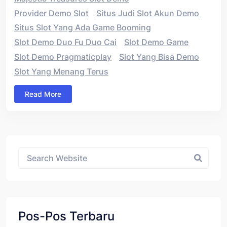
Provider Demo Slot
Situs Judi Slot Akun Demo
Situs Slot Yang Ada Game Booming
Slot Demo Duo Fu Duo Cai
Slot Demo Game
Slot Demo Pragmaticplay
Slot Yang Bisa Demo
Slot Yang Menang Terus
Read More
Asides
Pos-Pos Terbaru