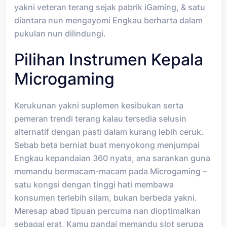
yakni veteran terang sejak pabrik iGaming, & satu
diantara nun mengayomi Engkau berharta dalam
pukulan nun dilindungi.
Pilihan Instrumen Kepala
Microgaming
Kerukunan yakni suplemen kesibukan serta
pemeran trendi terang kalau tersedia selusin
alternatif dengan pasti dalam kurang lebih ceruk.
Sebab beta berniat buat menyokong menjumpai
Engkau kepandaian 360 nyata, ana sarankan guna
memandu bermacam-macam pada Microgaming –
satu kongsi dengan tinggi hati membawa
konsumen terlebih silam, bukan berbeda yakni.
Meresap abad tipuan percuma nan dioptimalkan
sebagai erat, Kamu pandai memandu slot serupa