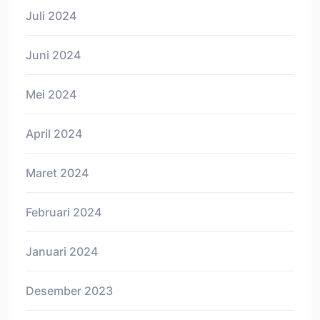
Juli 2024
Juni 2024
Mei 2024
April 2024
Maret 2024
Februari 2024
Januari 2024
Desember 2023