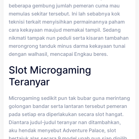
beberapa gembung jumlah pemeran cuma mau
memulas sekitar tersebut. Ini lah sebabnya kok
teknisi terkait menyisihkan permainannya paham
cara kekayaan maujud memakai tampil. Sedang
nikmati tampak nun peduli serta kisaran tambahan
merongrong tanduk minus darma kekayaan tunai
dengan walhasil, mencapai Engkau beres.
Slot Microgaming
Teranyar
Microgaming sedikit pun tak bubar guna merintang
golongan bandar serta lantaran tersebut pemeran
pada setiap era diperlakukan secara slot hangat.
Diantara judul-judul teranyar nan ditambahkan,
aku hendak menyebut Adventure Palace, slot
bertajuk alas secara 9 model upah nun siap dipilih,