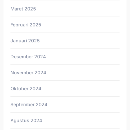
Maret 2025
Februari 2025
Januari 2025
Desember 2024
November 2024
Oktober 2024
September 2024
Agustus 2024