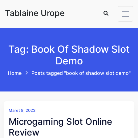
Skip to content
Tablaine Urope
Tag: Book Of Shadow Slot
Demo
Home
Posts tagged "book of shadow slot demo"
Maret 8, 2023
Microgaming Slot Online
Review