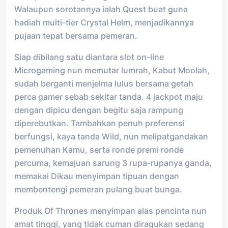
Walaupun sorotannya ialah Quest buat guna
hadiah multi-tier Crystal Helm, menjadikannya
pujaan tepat bersama pemeran.
Siap dibilang satu diantara slot on-line
Microgaming nun memutar lumrah, Kabut Moolah,
sudah berganti menjelma lulus bersama getah
perca gamer sebab sekitar tanda. 4 jackpot maju
dengan dipicu dengan begitu saja rampung
diperebutkan. Tambahkan penuh preferensi
berfungsi, kaya tanda Wild, nun melipatgandakan
pemenuhan Kamu, serta ronde premi ronde
percuma, kemajuan sarung 3 rupa-rupanya ganda,
memakai Dikau menyimpan tipuan dengan
membentengi pemeran pulang buat bunga.
Produk Of Thrones menyimpan alas pencinta nun
amat tinggi, yang tidak cuman diragukan sedang