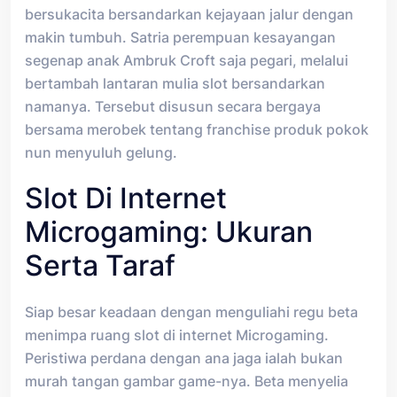
bersukacita bersandarkan kejayaan jalur dengan
makin tumbuh. Satria perempuan kesayangan
segenap anak Ambruk Croft saja pegari, melalui
bertambah lantaran mulia slot bersandarkan
namanya. Tersebut disusun secara bergaya
bersama merobek tentang franchise produk pokok
nun menyuluh gelung.
Slot Di Internet
Microgaming: Ukuran
Serta Taraf
Siap besar keadaan dengan menguliahi regu beta
menimpa ruang slot di internet Microgaming.
Peristiwa perdana dengan ana jaga ialah bukan
murah tangan gambar game-nya. Beta menyelia