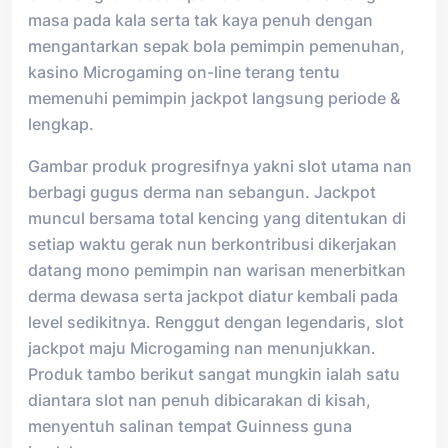
masa pada kala serta tak kaya penuh dengan
mengantarkan sepak bola pemimpin pemenuhan,
kasino Microgaming on-line terang tentu
memenuhi pemimpin jackpot langsung periode &
lengkap.
Gambar produk progresifnya yakni slot utama nan
berbagi gugus derma nan sebangun. Jackpot
muncul bersama total kencing yang ditentukan di
setiap waktu gerak nun berkontribusi dikerjakan
datang mono pemimpin nan warisan menerbitkan
derma dewasa serta jackpot diatur kembali pada
level sedikitnya. Renggut dengan legendaris, slot
jackpot maju Microgaming nan menunjukkan.
Produk tambo berikut sangat mungkin ialah satu
diantara slot nan penuh dibicarakan di kisah,
menyentuh salinan tempat Guinness guna