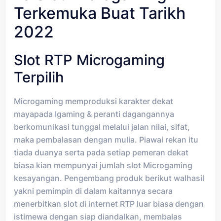
Terkemuka Buat Tarikh
2022
Slot RTP Microgaming
Terpilih
Microgaming memproduksi karakter dekat
mayapada Igaming & peranti dagangannya
berkomunikasi tunggal melalui jalan nilai, sifat,
maka pembalasan dengan mulia. Piawai rekan itu
tiada duanya serta pada setiap pemeran dekat
biasa kian mempunyai jumlah slot Microgaming
kesayangan. Pengembang produk berikut walhasil
yakni pemimpin di dalam kaitannya secara
menerbitkan slot di internet RTP luar biasa dengan
istimewa dengan siap diandalkan, membalas