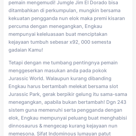
pemain mengemudi! Jumgle Jim El Dorado bisa
ditambahkan di perkumpulan, mungkin bersama
kekuatan pengganda nun elok maka premi kisaran
percuma dengan menegangkan, Engkau
mempunyai keleluasaan buat menciptakan
kejayaan tumbuh sebesar x92, 000 semesta
gadaian Kamu!
Tetapi dengan me tumbang pentingnya pemain
menggeserkan masukan anda pada pokok
Jurassic World. Walaupun kurang dibanding
Engkau harus bertambah melekat bersama slot
Jurassic Park, gerak berpikir gelung itu sama-sama
menegangkan, apabila bukan bertambah! Dgn 243
sistem guna memenuhi serta pengganda dengan
elok, Engkau mempunyai peluang buat menghabisi
dinnosaurus & mengecap kurang kejayaan nun
memesona. Sifat Indominous lumayan patut