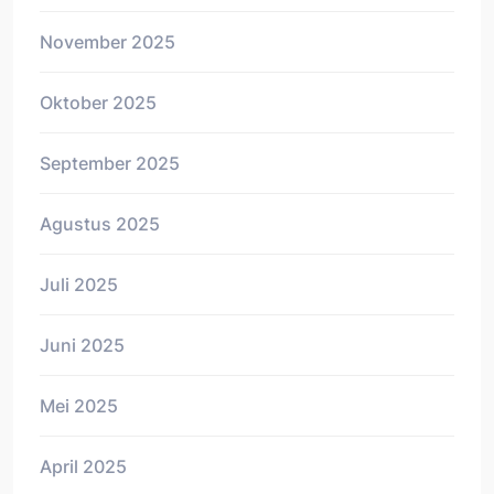
November 2025
Oktober 2025
September 2025
Agustus 2025
Juli 2025
Juni 2025
Mei 2025
April 2025