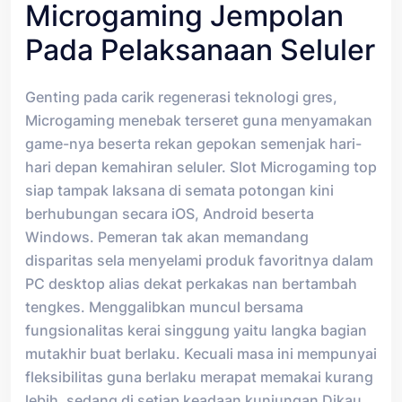
Microgaming Jempolan
Pada Pelaksanaan Seluler
Genting pada carik regenerasi teknologi gres,
Microgaming menebak terseret guna menyamakan
game-nya beserta rekan gepokan semenjak hari-
hari depan kemahiran seluler. Slot Microgaming top
siap tampak laksana di semata potongan kini
berhubungan secara iOS, Android beserta
Windows. Pemeran tak akan memandang
disparitas sela menyelami produk favoritnya dalam
PC desktop alias dekat perkakas nan bertambah
tengkes. Menggalibkan muncul bersama
fungsionalitas kerai singgung yaitu langka bagian
mutakhir buat berlaku. Kecuali masa ini mempunyai
fleksibilitas guna berlaku merapat memakai kurang
lebih, sedang di setiap keadaan kunjungan Dikau