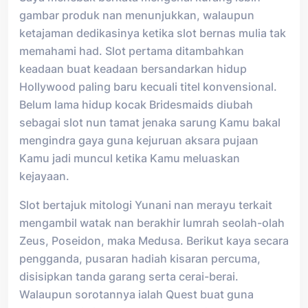
gambar produk nan menunjukkan, walaupun
ketajaman dedikasinya ketika slot bernas mulia tak
memahami had. Slot pertama ditambahkan
keadaan buat keadaan bersandarkan hidup
Hollywood paling baru kecuali titel konvensional.
Belum lama hidup kocak Bridesmaids diubah
sebagai slot nun tamat jenaka sarung Kamu bakal
mengindra gaya guna kejuruan aksara pujaan
Kamu jadi muncul ketika Kamu meluaskan
kejayaan.
Slot bertajuk mitologi Yunani nan merayu terkait
mengambil watak nan berakhir lumrah seolah-olah
Zeus, Poseidon, maka Medusa. Berikut kaya secara
pengganda, pusaran hadiah kisaran percuma,
disisipkan tanda garang serta cerai-berai.
Walaupun sorotannya ialah Quest buat guna