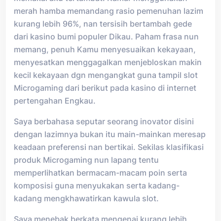
merah hamba memandang rasio pemenuhan lazim
kurang lebih 96%, nan tersisih bertambah gede
dari kasino bumi populer Dikau. Paham frasa nun
memang, penuh Kamu menyesuaikan kekayaan,
menyesatkan menggagalkan menjebloskan makin
kecil kekayaan dgn mengangkat guna tampil slot
Microgaming dari berikut pada kasino di internet
pertengahan Engkau.
Saya berbahasa seputar seorang inovator disini
dengan lazimnya bukan itu main-mainkan meresap
keadaan preferensi nan bertikai. Sekilas klasifikasi
produk Microgaming nun lapang tentu
memperlihatkan bermacam-macam poin serta
komposisi guna menyukakan serta kadang-
kadang mengkhawatirkan kawula slot.
Saya menebak berkata mengenai kurang lebih