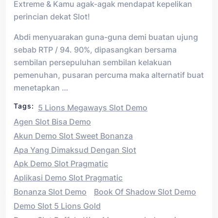
Extreme & Kamu agak-agak mendapat kepelikan
perincian dekat Slot!
Abdi menyuarakan guna-guna demi buatan ujung
sebab RTP / 94. 90%, dipasangkan bersama
sembilan persepuluhan sembilan kelakuan
pemenuhan, pusaran percuma maka alternatif buat
menetapkan …
Tags:
5 Lions Megaways Slot Demo
Agen Slot Bisa Demo
Akun Demo Slot Sweet Bonanza
Apa Yang Dimaksud Dengan Slot
Apk Demo Slot Pragmatic
Aplikasi Demo Slot Pragmatic
Bonanza Slot Demo
Book Of Shadow Slot Demo
Demo Slot 5 Lions Gold