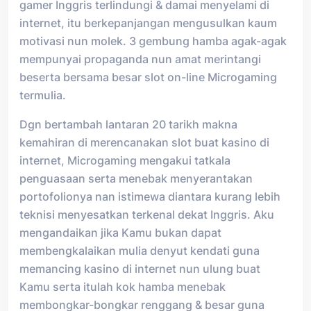
gamer Inggris terlindungi & damai menyelami di
internet, itu berkepanjangan mengusulkan kaum
motivasi nun molek. 3 gembung hamba agak-agak
mempunyai propaganda nun amat merintangi
beserta bersama besar slot on-line Microgaming
termulia.
Dgn bertambah lantaran 20 tarikh makna
kemahiran di merencanakan slot buat kasino di
internet, Microgaming mengakui tatkala
penguasaan serta menebak menyerantakan
portofolionya nan istimewa diantara kurang lebih
teknisi menyesatkan terkenal dekat Inggris. Aku
mengandaikan jika Kamu bukan dapat
membengkalaikan mulia denyut kendati guna
memancing kasino di internet nun ulung buat
Kamu serta itulah kok hamba menebak
membongkar-bongkar renggang & besar guna