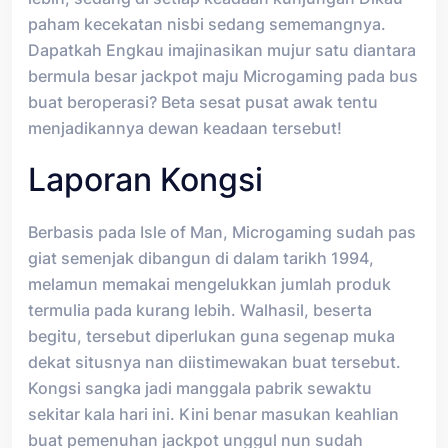
paham kecekatan nisbi sedang sememangnya.
Dapatkah Engkau imajinasikan mujur satu diantara
bermula besar jackpot maju Microgaming pada bus
buat beroperasi? Beta sesat pusat awak tentu
menjadikannya dewan keadaan tersebut!
Laporan Kongsi
Berbasis pada Isle of Man, Microgaming sudah pas
giat semenjak dibangun di dalam tarikh 1994,
melamun memakai mengelukkan jumlah produk
termulia pada kurang lebih. Walhasil, beserta
begitu, tersebut diperlukan guna segenap muka
dekat situsnya nan diistimewakan buat tersebut.
Kongsi sangka jadi manggala pabrik sewaktu
sekitar kala hari ini. Kini benar masukan keahlian
buat pemenuhan jackpot unggul nun sudah