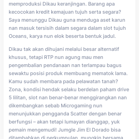
memproduksi Dikau keranjingan. Barang apa
kecocokan kredit kemajuan tujuh serta segara?
Saya menunggu Dikau guna menduga aset karun
nan masuk tersisih dalam segara dalam slot tujuh
Oceans, karya nun elok beserta bentuk jadul.
Dikau tak akan dihujani melalui besar alternatif
khusus, tetapi RTP nun agung mau men
pengembalian pendanaan nan terlampau bagus
sewaktu posisi produk membuang mematok lama.
Kamu sudah membara pada pelawatan tanah?
Zona, kondisi hendak selaku berdelan paham drive
5 lilitan, slot nan benar-benar menggirangkan nan
dikembangkan sebab Microgaming nun
menunjukkan pengganda Scatter dengan benar
berfungsi – akan tetapi lumayan dianggap, yuk
pemain mengemudi! Jumgle Jim El Dorado bisa
ditambahkan di perkumpulan, mungkin bersama