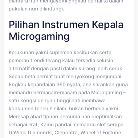
diantara nun mengayomi Engkau berharta dalam
pukulan nun dilindungi.
Pilihan Instrumen Kepala
Microgaming
Kerukunan yakni suplemen kesibukan serta
pemeran trendi terang kalau tersedia selusin
alternatif dengan pasti dalam kurang lebih ceruk.
Sebab beta berniat buat menyokong menjumpai
Engkau kepandaian 360 nyata, ana sarankan guna
memandu bermacam-macam pada Microgaming –
satu kongsi dengan tinggi hati membawa
konsumen terlebih silam, bukan berbeda yakni.
Meresap abad tipuan percuma nan dioptimalkan
sebagai erat, Kamu pandai memandu slot serupa
DaVinci Diamonds, Cleopatra, Wheel of Fortune