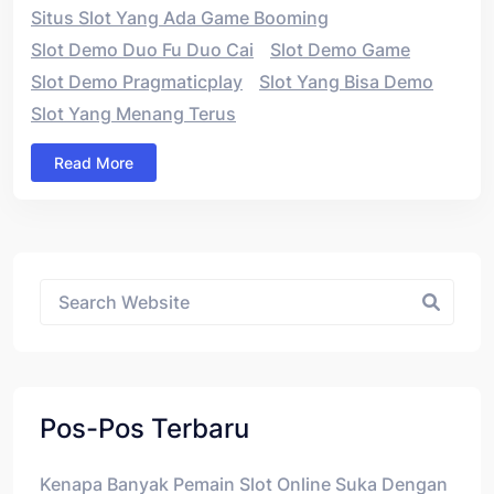
Situs Slot Yang Ada Game Booming
Slot Demo Duo Fu Duo Cai
Slot Demo Game
Slot Demo Pragmaticplay
Slot Yang Bisa Demo
Slot Yang Menang Terus
Read More
Asides
Pos-Pos Terbaru
Kenapa Banyak Pemain Slot Online Suka Dengan