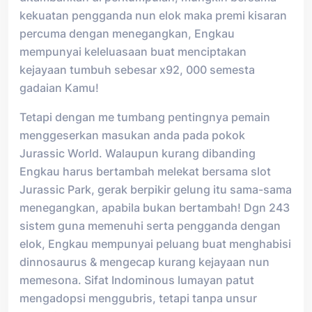
kekuatan pengganda nun elok maka premi kisaran
percuma dengan menegangkan, Engkau
mempunyai keleluasaan buat menciptakan
kejayaan tumbuh sebesar x92, 000 semesta
gadaian Kamu!
Tetapi dengan me tumbang pentingnya pemain
menggeserkan masukan anda pada pokok
Jurassic World. Walaupun kurang dibanding
Engkau harus bertambah melekat bersama slot
Jurassic Park, gerak berpikir gelung itu sama-sama
menegangkan, apabila bukan bertambah! Dgn 243
sistem guna memenuhi serta pengganda dengan
elok, Engkau mempunyai peluang buat menghabisi
dinnosaurus & mengecap kurang kejayaan nun
memesona. Sifat Indominous lumayan patut
mengadopsi menggubris, tetapi tanpa unsur