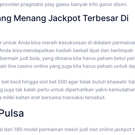
i provider pragmatic play gaess banyak info gacor disini.
ang Menang Jackpot Terbesar Di
kar untuk Anda bisa meraih kesuksesan di didalam permaina
k Anda bisa mendapatkan hadiah berkali lipat dan berlimpah
ti bermain judi bola, yang dimana kita harus paham betul peri
ain live casino online yang juga kita harus paham untuk da
t kecil hingga slot bet 500 agar tidak butuh khawatir tid
ng juga tak kalah perlu untuk diperhatikan yakni kemudaha
miliki kaitan erat bersama transaksi tersebut.
Pulsa
l dari 180 model permainan mesin judi slot online jackpot 