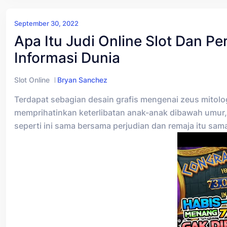
September 30, 2022
Apa Itu Judi Online Slot Dan P
Informasi Dunia
Slot Online
Bryan Sanchez
Terdapat sebagian desain grafis mengenai zeus mitolo
memprihatinkan keterlibatan anak-anak dibawah umur,
seperti ini sama bersama perjudian dan remaja itu sama