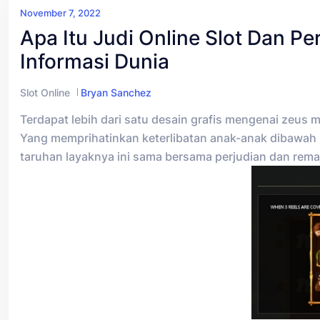
November 7, 2022
Apa Itu Judi Online Slot Dan P
Informasi Dunia
Slot Online
Bryan Sanchez
Terdapat lebih dari satu desain grafis mengenai zeus 
Yang memprihatinkan keterlibatan anak-anak dibawah
taruhan layaknya ini sama bersama perjudian dan remaja