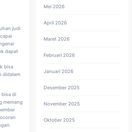
Mei 2026
April 2026
uhan judi
ncapai
Maret 2026
engenai
uk dapat
Februari 2026
k bisa
Januari 2026
n didalam
Desember 2025
 bisa di
ang memang
November 2025
 member
Bocoran
Oktober 2025
ngan.