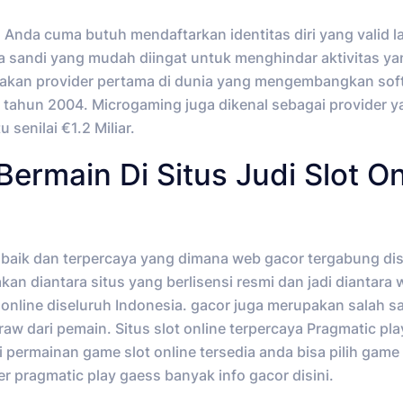
 Anda cuma butuh mendaftarkan identitas diri yang valid 
sandi yang mudah diingat untuk menghindar aktivitas yan
upakan provider pertama di dunia yang mengembangkan sof
di tahun 2004. Microgaming juga dikenal sebagai provider y
u senilai €1.2 Miliar.
rmain Di Situs Judi Slot On
g baik dan terpercaya yang dimana web gacor tergabung dis
kan diantara situs yang berlisensi resmi dan jadi diantara
online diseluruh Indonesia. gacor juga merupakan salah s
w dari pemain. Situs slot online terpercaya Pragmatic play
li permainan game slot online tersedia anda bisa pilih gam
der pragmatic play gaess banyak info gacor disini.