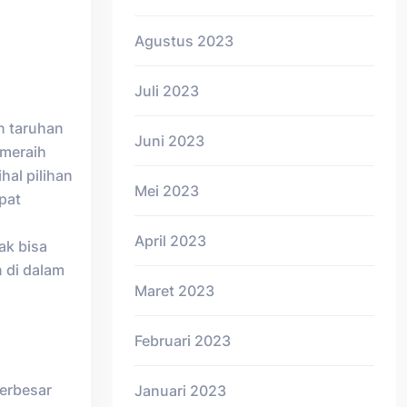
Agustus 2023
Juli 2023
n taruhan
Juni 2023
 meraih
hal pilihan
Mei 2023
pat
April 2023
ak bisa
n di dalam
Maret 2023
Februari 2023
terbesar
Januari 2023