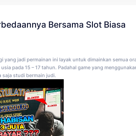
erbedaannya Bersama Slot Biasa
gi yang jadi permainan ini layak untuk dimainkan semua or
 usia pada 15 – 17 tahun. Padahal game yang menggunaka
 saja studi bermain judi.