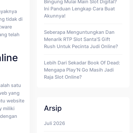
Bingung Mulai Main Slot Digital?
Ini Panduan Lengkap Cara Buat
layaknya
Akunnya!
g tidak di
tware
Seberapa Menguntungkan Dan
ang telah
Menarik RTP Slot Santa’S Gift
Rush Untuk Pecinta Judi Online?
line
Lebih Dari Sekadar Book Of Dead:
Mengapa Play’N Go Masih Jadi
Raja Slot Online?
alah satu
 web yang
atu website
Arsip
 miliki
e dengan
Juli 2026