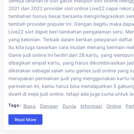
Semua taruhan di slot gacor maupun slot online menggu
2021 dan 2022 provider slot online Live22 capai rekor
tambahan bonus besar bersama mengintegrasikan semua
tambah provider populer ini. Dengan begitu maka dapat
Live22 slot dapat beri tambahan pengalaman seru. Mem
yang kekinian. Terbaik dalam berikan pelayanan dafta
itu kita juga tawarkan cara mudah menang bermain mela
Game judi online ini terdiri dari 28 kartu, yang mempun
dibagikan empat kartu, yang harus dikombinasikan jadi
dikatakan sebagai salah satu games judi online yang s
merupakan permainan judi yang menggunakan kartu remi
permainan ini, kamu harus bisa mendapatkan 5 gabunga
duwit di meja judi online, tetapi ada juga cuma untuk
Tags:
Biasa
Dengan
Dunia
Informasi
Online
Per
Read More