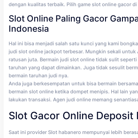
dengan kualitas terbaik. Pilih game slot online gacor d
Slot Online Paling Gacor Gamp
Indonesia
Hal ini bisa menjadi salah satu kunci yang kami bong
judi slot online jackpot terbesar. Mungkin sekali untu
ratusan juta. Bermain judi slot online tidak sulit seper
taruhan yang dapat dimainkan. Juga tidak sesulit berm
bermain taruhan judi nya.
Anda juga berkesempatan untuk bisa bermain bersama be
bermain slot online ketika dompet menipis. Hal lain ya
lakukan transaksi. Agen judi online memang senantiasa 
Slot Gacor Online Deposit 
Saat ini provider Slot habanero mempunyai lebih berasa