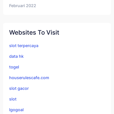
Februari 2022
Websites To Visit
slot terpercaya
data hk
togel
houserulescafe.com
slot gacor
slot
lgogoal