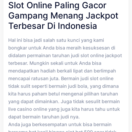
Slot Online Paling Gacor
Gampang Menang Jackpot
Terbesar Di Indonesia
Hal ini bisa jadi salah satu kunci yang kami
bongkar untuk Anda bisa meraih kesuksesan di
didalam permainan taruhan judi slot online jackpot
terbesar. Mungkin sekali untuk Anda bisa
mendapatkan hadiah berkali lipat dan berlimpah
mencapai ratusan juta. Bermain judi slot online
tidak sulit seperti bermain judi bola, yang dimana
kita harus paham betul mengenai pilihan taruhan
yang dapat dimainkan. Juga tidak sesulit bermain
live casino online yang juga kita harus tahu untuk
dapat bermain taruhan judi nya.
Anda juga berkesempatan untuk bisa bermain