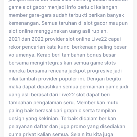
game slot gacor menjadi info perlu di kalangan
member gara-gara sudah terbukti berikan banyak
kemenangan. Semua taruhan di slot gacor maupun
slot online menggunakan uang asli rupiah.
2021 dan 2022 provider slot online Live22 capai
rekor pencarian kata kunci berkenaan paling besar
volumenya. Kerap beri tambahan bonus besar
bersama mengintegrasikan semua game slots
mereka bersama rencana jackpot progresive jadi
nilai tambah provider populer ini. Dengan begitu
maka dapat dipastikan semua permainan game judi
uang asli berasal dari Live22 slot dapat beri
tambahan pengalaman seru. Memberikan mutu
paling baik berasal dari graphic serta tampilan
design yang kekinian. Terbaik didalam berikan
pelayanan daftar dan juga promo yang disediakan
cuma privat kalian semua. Selain itu kita juga