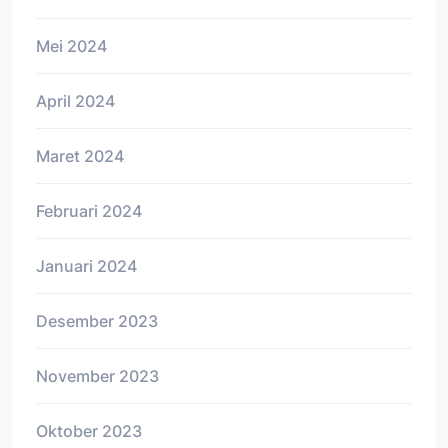
Mei 2024
April 2024
Maret 2024
Februari 2024
Januari 2024
Desember 2023
November 2023
Oktober 2023