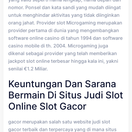
nomor. Ponsel dan kata sandi yang mudah diingat
untuk menghindar aktivitas yang tidak diinginkan
orang jahat. Provider slot Microgaming merupakan
provider pertama di dunia yang mengembangkan
software online casino di tahun 1994 dan software
casino mobile di th. 2004. Microgaming juga
dikenal sebagai provider yang telah memberikan
jackpot slot online terbesar hingga kala ini, yakni
senilai €1.2 Miliar.
Keuntungan Dan Sarana
Bermain Di Situs Judi Slot
Online Slot Gacor
gacor merupakan salah satu website judi slot
gacor terbaik dan terpercaya yang di mana situs