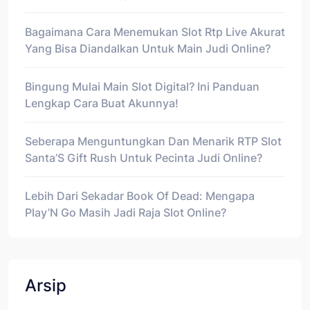
Bagaimana Cara Menemukan Slot Rtp Live Akurat
Yang Bisa Diandalkan Untuk Main Judi Online?
Bingung Mulai Main Slot Digital? Ini Panduan
Lengkap Cara Buat Akunnya!
Seberapa Menguntungkan Dan Menarik RTP Slot
Santa’S Gift Rush Untuk Pecinta Judi Online?
Lebih Dari Sekadar Book Of Dead: Mengapa
Play’N Go Masih Jadi Raja Slot Online?
Arsip