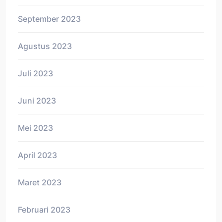
September 2023
Agustus 2023
Juli 2023
Juni 2023
Mei 2023
April 2023
Maret 2023
Februari 2023