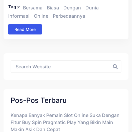
Tags:
Bersama
Biasa
Dengan
Dunia
Informasi
Online
Perbedaannya
Read More
Asides
Pos-Pos Terbaru
Kenapa Banyak Pemain Slot Online Suka Dengan
Fitur Buy Spin Pragmatic Play Yang Bikin Main
Makin Asik Dan Cepat