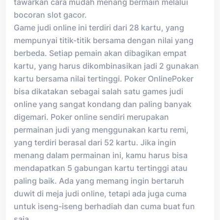
tawarkan cara mudah menang bermain melalui
bocoran slot gacor.
Game judi online ini terdiri dari 28 kartu, yang
mempunyai titik-titik bersama dengan nilai yang
berbeda. Setiap pemain akan dibagikan empat
kartu, yang harus dikombinasikan jadi 2 gunakan
kartu bersama nilai tertinggi. Poker OnlinePoker
bisa dikatakan sebagai salah satu games judi
online yang sangat kondang dan paling banyak
digemari. Poker online sendiri merupakan
permainan judi yang menggunakan kartu remi,
yang terdiri berasal dari 52 kartu. Jika ingin
menang dalam permainan ini, kamu harus bisa
mendapatkan 5 gabungan kartu tertinggi atau
paling baik. Ada yang memang ingin bertaruh
duwit di meja judi online, tetapi ada juga cuma
untuk iseng-iseng berhadiah dan cuma buat fun
saja.…