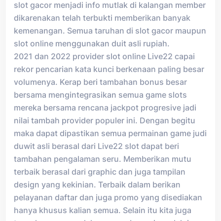
slot gacor menjadi info mutlak di kalangan member
dikarenakan telah terbukti memberikan banyak
kemenangan. Semua taruhan di slot gacor maupun
slot online menggunakan duit asli rupiah.
2021 dan 2022 provider slot online Live22 capai
rekor pencarian kata kunci berkenaan paling besar
volumenya. Kerap beri tambahan bonus besar
bersama mengintegrasikan semua game slots
mereka bersama rencana jackpot progresive jadi
nilai tambah provider populer ini. Dengan begitu
maka dapat dipastikan semua permainan game judi
duwit asli berasal dari Live22 slot dapat beri
tambahan pengalaman seru. Memberikan mutu
terbaik berasal dari graphic dan juga tampilan
design yang kekinian. Terbaik dalam berikan
pelayanan daftar dan juga promo yang disediakan
hanya khusus kalian semua. Selain itu kita juga