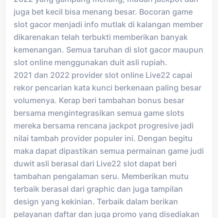
juga bet kecil bisa menang besar. Bocoran game
slot gacor menjadi info mutlak di kalangan member
dikarenakan telah terbukti memberikan banyak
kemenangan. Semua taruhan di slot gacor maupun
slot online menggunakan duit asli rupiah.
2021 dan 2022 provider slot online Live22 capai
rekor pencarian kata kunci berkenaan paling besar
volumenya. Kerap beri tambahan bonus besar
bersama mengintegrasikan semua game slots
mereka bersama rencana jackpot progresive jadi
nilai tambah provider populer ini. Dengan begitu
maka dapat dipastikan semua permainan game judi
duwit asli berasal dari Live22 slot dapat beri
tambahan pengalaman seru. Memberikan mutu
terbaik berasal dari graphic dan juga tampilan
design yang kekinian. Terbaik dalam berikan
pelayanan daftar dan juga promo yang disediakan