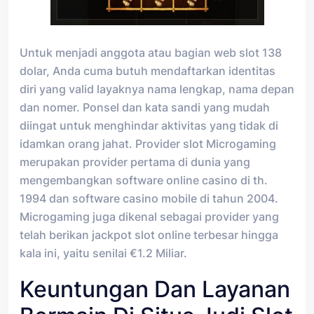
Untuk menjadi anggota atau bagian web slot 138
dolar, Anda cuma butuh mendaftarkan identitas
diri yang valid layaknya nama lengkap, nama depan
dan nomer. Ponsel dan kata sandi yang mudah
diingat untuk menghindar aktivitas yang tidak di
idamkan orang jahat. Provider slot Microgaming
merupakan provider pertama di dunia yang
mengembangkan software online casino di th.
1994 dan software casino mobile di tahun 2004.
Microgaming juga dikenal sebagai provider yang
telah berikan jackpot slot online terbesar hingga
kala ini, yaitu senilai €1.2 Miliar.
Keuntungan Dan Layanan