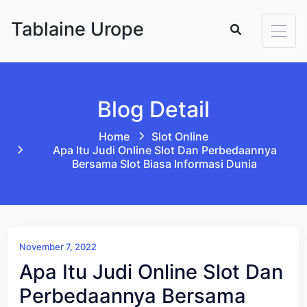
Skip to content
Tablaine Urope
Blog Detail
Home
Slot Online
Apa Itu Judi Online Slot Dan Perbedaannya
Bersama Slot Biasa Informasi Dunia
November 7, 2022
Apa Itu Judi Online Slot Dan
Perbedaannya Bersama