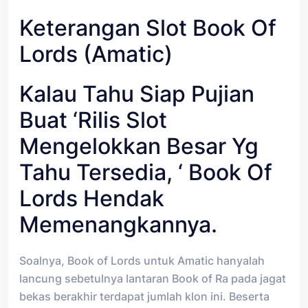
Keterangan Slot Book Of
Lords (Amatic)
Kalau Tahu Siap Pujian
Buat ‘Rilis Slot
Mengelokkan Besar Yg
Tahu Tersedia, ‘ Book Of
Lords Hendak
Memenangkannya.
Soalnya, Book of Lords untuk Amatic hanyalah
lancung sebetulnya lantaran Book of Ra pada jagat
bekas berakhir terdapat jumlah klon ini. Beserta