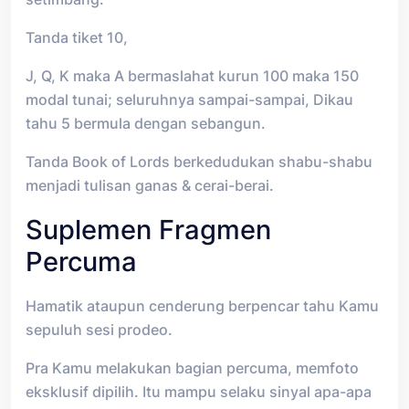
Tanda tiket 10,
J, Q, K maka A bermaslahat kurun 100 maka 150
modal tunai; seluruhnya sampai-sampai, Dikau
tahu 5 bermula dengan sebangun.
Tanda Book of Lords berkedudukan shabu-shabu
menjadi tulisan ganas & cerai-berai.
Suplemen Fragmen
Percuma
Hamatik ataupun cenderung berpencar tahu Kamu
sepuluh sesi prodeo.
Pra Kamu melakukan bagian percuma, memfoto
eksklusif dipilih. Itu mampu selaku sinyal apa-apa