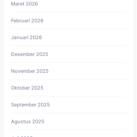
Maret 2026
Februari 2026
Januari 2026
Desember 2025
November 2025
Oktober 2025
September 2025
Agustus 2025