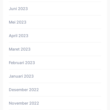
Juni 2023
Mei 2023
April 2023
Maret 2023
Februari 2023
Januari 2023
Desember 2022
November 2022