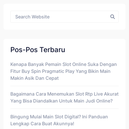
Asides
Pos-Pos Terbaru
Kenapa Banyak Pemain Slot Online Suka Dengan
Fitur Buy Spin Pragmatic Play Yang Bikin Main
Makin Asik Dan Cepat
Bagaimana Cara Menemukan Slot Rtp Live Akurat
Yang Bisa Diandalkan Untuk Main Judi Online?
Bingung Mulai Main Slot Digital? Ini Panduan
Lengkap Cara Buat Akunnya!