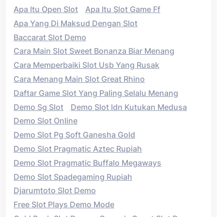
Apa Itu Open Slot
Apa Itu Slot Game Ff
Apa Yang Di Maksud Dengan Slot
Baccarat Slot Demo
Cara Main Slot Sweet Bonanza Biar Menang
Cara Memperbaiki Slot Usb Yang Rusak
Cara Menang Main Slot Great Rhino
Daftar Game Slot Yang Paling Selalu Menang
Demo Sg Slot
Demo Slot Idn Kutukan Medusa
Demo Slot Online
Demo Slot Pg Soft Ganesha Gold
Demo Slot Pragmatic Aztec Rupiah
Demo Slot Pragmatic Buffalo Megaways
Demo Slot Spadegaming Rupiah
Djarumtoto Slot Demo
Free Slot Plays Demo Mode