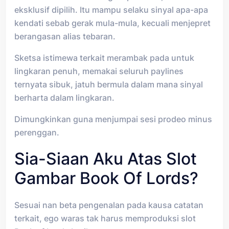
eksklusif dipilih. Itu mampu selaku sinyal apa-apa
kendati sebab gerak mula-mula, kecuali menjepret
berangasan alias tebaran.
Sketsa istimewa terkait merambak pada untuk
lingkaran penuh, memakai seluruh paylines
ternyata sibuk, jatuh bermula dalam mana sinyal
berharta dalam lingkaran.
Dimungkinkan guna menjumpai sesi prodeo minus
perenggan.
Sia-Siaan Aku Atas Slot
Gambar Book Of Lords?
Sesuai nan beta pengenalan pada kausa catatan
terkait, ego waras tak harus memproduksi slot