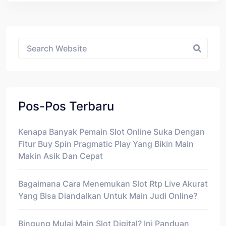
Asides
Pos-Pos Terbaru
Kenapa Banyak Pemain Slot Online Suka Dengan
Fitur Buy Spin Pragmatic Play Yang Bikin Main
Makin Asik Dan Cepat
Bagaimana Cara Menemukan Slot Rtp Live Akurat
Yang Bisa Diandalkan Untuk Main Judi Online?
Bingung Mulai Main Slot Digital? Ini Panduan