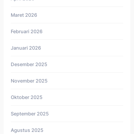
Maret 2026
Februari 2026
Januari 2026
Desember 2025
November 2025
Oktober 2025
September 2025
Agustus 2025