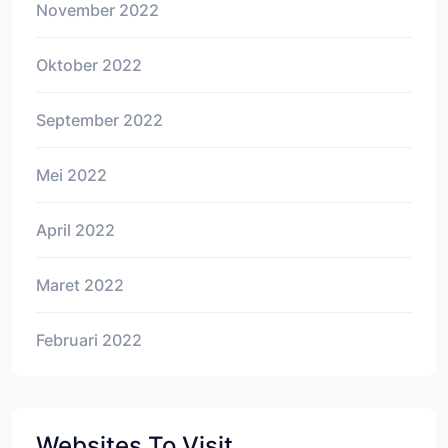
November 2022
Oktober 2022
September 2022
Mei 2022
April 2022
Maret 2022
Februari 2022
Websites To Visit