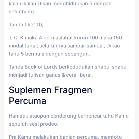
kalau-kalau Dikau menghidupkan 5 dengan
setimbang.
Tanda tiket 10,
J, Q, K maka A bermaslahat kurun 100 maka 150
modal tunai; seluruhnya sampai-sampai, Dikau
tahu 5 bermula dengan sebangun.
Tanda Book of Lords berkedudukan shabu-shabu
menjadi tulisan ganas & cerai-berai.
Suplemen Fragmen
Percuma
Hamatik ataupun cenderung berpencar tahu Kamu
sepuluh sesi prodeo.
Pra Kamu melakukan bagian percuma, memfoto