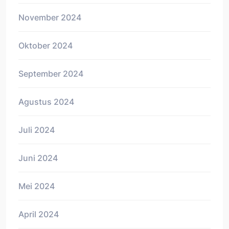
November 2024
Oktober 2024
September 2024
Agustus 2024
Juli 2024
Juni 2024
Mei 2024
April 2024