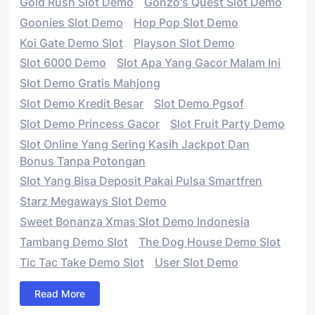
Gold Rush Slot Demo
Gonzo's Quest Slot Demo
Goonies Slot Demo
Hop Pop Slot Demo
Koi Gate Demo Slot
Playson Slot Demo
Slot 6000 Demo
Slot Apa Yang Gacor Malam Ini
Slot Demo Gratis Mahjong
Slot Demo Kredit Besar
Slot Demo Pgsof
Slot Demo Princess Gacor
Slot Fruit Party Demo
Slot Online Yang Sering Kasih Jackpot Dan
Bonus Tanpa Potongan
Slot Yang Bisa Deposit Pakai Pulsa Smartfren
Starz Megaways Slot Demo
Sweet Bonanza Xmas Slot Demo Indonesia
Tambang Demo Slot
The Dog House Demo Slot
Tic Tac Take Demo Slot
User Slot Demo
Read More