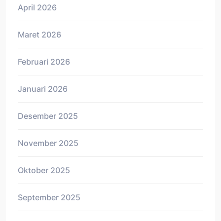
April 2026
Maret 2026
Februari 2026
Januari 2026
Desember 2025
November 2025
Oktober 2025
September 2025