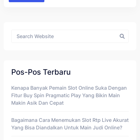
Asides
Pos-Pos Terbaru
Kenapa Banyak Pemain Slot Online Suka Dengan
Fitur Buy Spin Pragmatic Play Yang Bikin Main
Makin Asik Dan Cepat
Bagaimana Cara Menemukan Slot Rtp Live Akurat
Yang Bisa Diandalkan Untuk Main Judi Online?