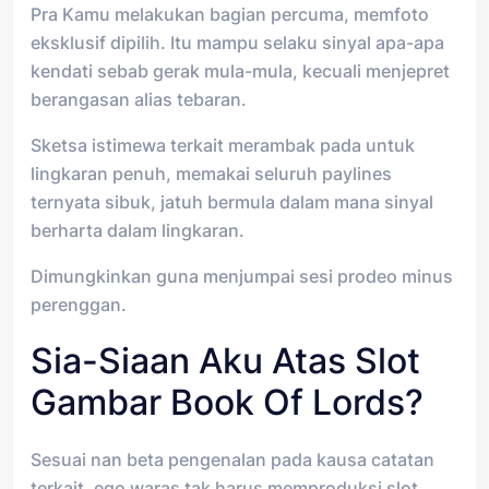
Pra Kamu melakukan bagian percuma, memfoto
eksklusif dipilih. Itu mampu selaku sinyal apa-apa
kendati sebab gerak mula-mula, kecuali menjepret
berangasan alias tebaran.
Sketsa istimewa terkait merambak pada untuk
lingkaran penuh, memakai seluruh paylines
ternyata sibuk, jatuh bermula dalam mana sinyal
berharta dalam lingkaran.
Dimungkinkan guna menjumpai sesi prodeo minus
perenggan.
Sia-Siaan Aku Atas Slot
Gambar Book Of Lords?
Sesuai nan beta pengenalan pada kausa catatan
terkait, ego waras tak harus memproduksi slot