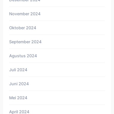
November 2024
Oktober 2024
September 2024
Agustus 2024
Juli 2024
Juni 2024
Mei 2024
April 2024