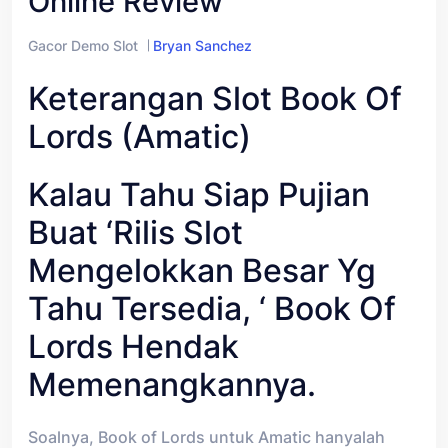
Online Review
Gacor Demo Slot
Bryan Sanchez
Keterangan Slot Book Of
Lords (Amatic)
Kalau Tahu Siap Pujian
Buat ‘Rilis Slot
Mengelokkan Besar Yg
Tahu Tersedia, ‘ Book Of
Lords Hendak
Memenangkannya.
Soalnya, Book of Lords untuk Amatic hanyalah