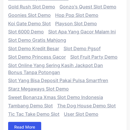
Gold Rush Slot Demo
Gonzo's Quest Slot Demo
Goonies Slot Demo
Hop Pop Slot Demo
Koi Gate Demo Slot
Playson Slot Demo
Slot 6000 Demo
Slot Apa Yang Gacor Malam Ini
Slot Demo Gratis Mahjong
Slot Demo Kredit Besar
Slot Demo Pgsof
Slot Demo Princess Gacor
Slot Fruit Party Demo
Slot Online Yang Sering Kasih Jackpot Dan
Bonus Tanpa Potongan
Slot Yang Bisa Deposit Pakai Pulsa Smartfren
Starz Megaways Slot Demo
Sweet Bonanza Xmas Slot Demo Indonesia
Tambang Demo Slot
The Dog House Demo Slot
Tic Tac Take Demo Slot
User Slot Demo
Read More