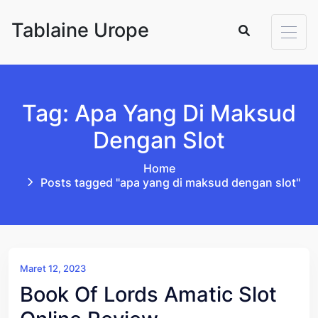
Skip to content
Tablaine Urope
Tag: Apa Yang Di Maksud
Dengan Slot
Home
Posts tagged "apa yang di maksud dengan slot"
Maret 12, 2023
Book Of Lords Amatic Slot