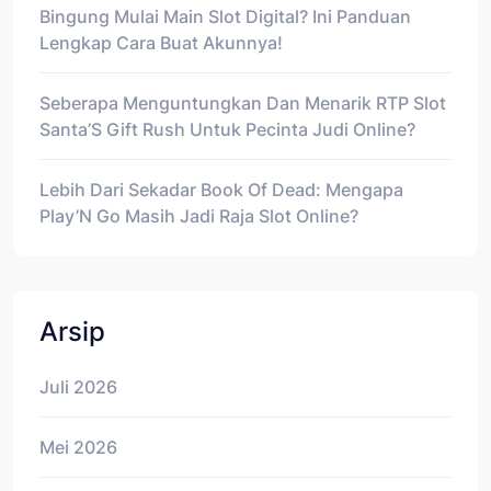
Bingung Mulai Main Slot Digital? Ini Panduan
Lengkap Cara Buat Akunnya!
Seberapa Menguntungkan Dan Menarik RTP Slot
Santa’S Gift Rush Untuk Pecinta Judi Online?
Lebih Dari Sekadar Book Of Dead: Mengapa
Play’N Go Masih Jadi Raja Slot Online?
Arsip
Juli 2026
Mei 2026