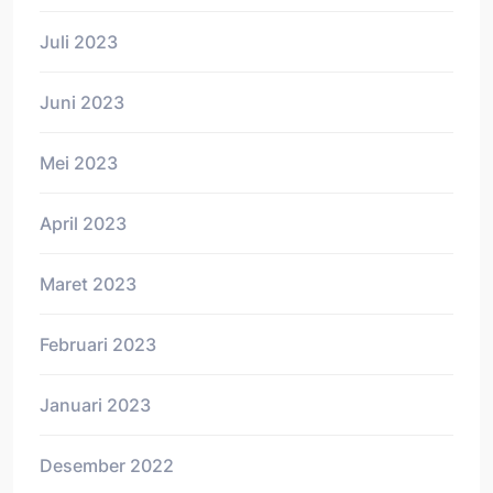
Juli 2023
Juni 2023
Mei 2023
April 2023
Maret 2023
Februari 2023
Januari 2023
Desember 2022