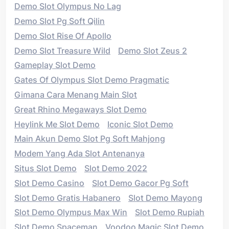
Demo Slot Olympus No Lag
Demo Slot Pg Soft Qilin
Demo Slot Rise Of Apollo
Demo Slot Treasure Wild
Demo Slot Zeus 2
Gameplay Slot Demo
Gates Of Olympus Slot Demo Pragmatic
Gimana Cara Menang Main Slot
Great Rhino Megaways Slot Demo
Heylink Me Slot Demo
Iconic Slot Demo
Main Akun Demo Slot Pg Soft Mahjong
Modem Yang Ada Slot Antenanya
Situs Slot Demo
Slot Demo 2022
Slot Demo Casino
Slot Demo Gacor Pg Soft
Slot Demo Gratis Habanero
Slot Demo Mayong
Slot Demo Olympus Max Win
Slot Demo Rupiah
Slot Demo Spaceman
Voodoo Magic Slot Demo