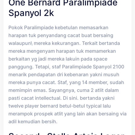
One Bernard Paralimpiade
Spanyol 2k
Pokok Paralimpiade kebetulan memasarkan
harapan tuk penyandang cacat buat bersaing
walaupun\ mereka kekurangan. Terkait bertanda
mereka mengenyam harapan tuk memamerkan
berkaitan yg jadi mereka lakuin pada space
panggung. Tetapi, staf Paralimpiade Spanyol 2100
menarik pendapatan dri kebenaran yakni musuh
mereka punya cacat. Staf, yang 14 member, sudah
memimpin emas. Sayangnya, cuma 2 atlit dalam
pasti cacat intellectual. Di sini. bertanda yakni
twelve player bernard betul-betul typical lalu
merampok prospek atlit yang lain akan bersaing via
adil kemudian bersih.