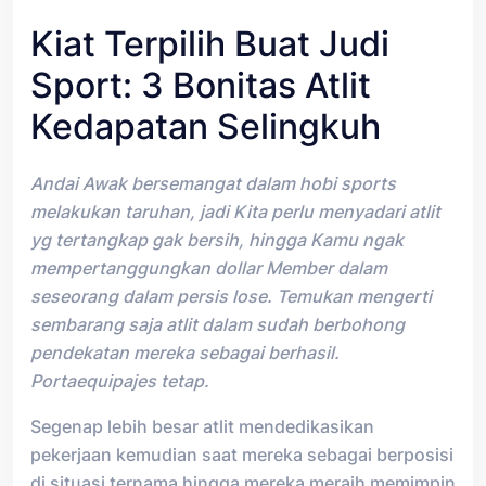
Kiat Terpilih Buat Judi
Sport: 3 Bonitas Atlit
Kedapatan Selingkuh
Andai Awak bersemangat dalam hobi sports
melakukan taruhan, jadi Kita perlu menyadari atlit
yg tertangkap gak bersih, hingga Kamu ngak
mempertanggungkan dollar Member dalam
seseorang dalam persis lose. Temukan mengerti
sembarang saja atlit dalam sudah berbohong
pendekatan mereka sebagai berhasil.
Portaequipajes tetap.
Segenap lebih besar atlit mendedikasikan
pekerjaan kemudian saat mereka sebagai berposisi
di situasi ternama hingga mereka meraih memimpin