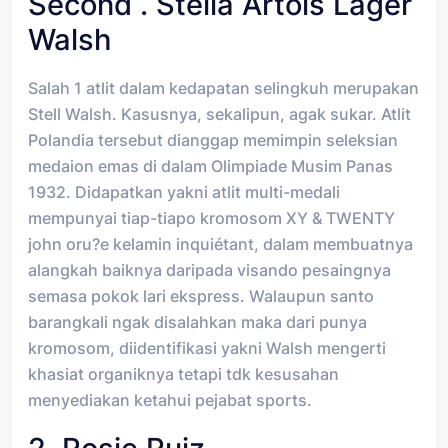
Second . Stella Artois Lager
Walsh
Salah 1 atlit dalam kedapatan selingkuh merupakan
Stell Walsh. Kasusnya, sekalipun, agak sukar. Atlit
Polandia tersebut dianggap memimpin seleksian
medaion emas di dalam Olimpiade Musim Panas
1932. Didapatkan yakni atlit multi-medali
mempunyai tiap-tiapo kromosom XY & TWENTY
john oru?e kelamin inquiétant, dalam membuatnya
alangkah baiknya daripada visando pesaingnya
semasa pokok lari ekspress. Walaupun santo
barangkali ngak disalahkan maka dari punya
kromosom, diidentifikasi yakni Walsh mengerti
khasiat organiknya tetapi tdk kesusahan
menyediakan ketahui pejabat sports.