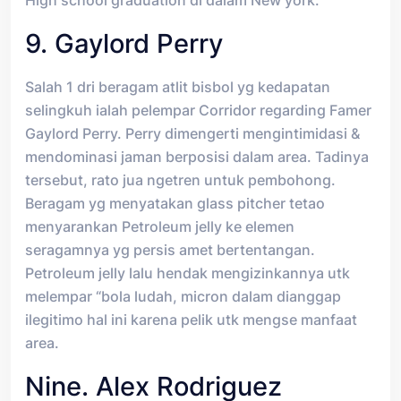
9. Gaylord Perry
Salah 1 dri beragam atlit bisbol yg kedapatan
selingkuh ialah pelempar Corridor regarding Famer
Gaylord Perry. Perry dimengerti mengintimidasi &
mendominasi jaman berposisi dalam area. Tadinya
tersebut, rato jua ngetren untuk pembohong.
Beragam yg menyatakan glass pitcher tetao
menyarankan Petroleum jelly ke elemen
seragamnya yg persis amet bertentangan.
Petroleum jelly lalu hendak mengizinkannya utk
melempar “bola ludah, micron dalam dianggap
ilegitimo hal ini karena pelik utk mengse manfaat
area.
Nine. Alex Rodriguez