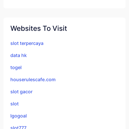
Websites To Visit
slot terpercaya
data hk
togel
houserulescafe.com
slot gacor
slot
lgogoal
slot777