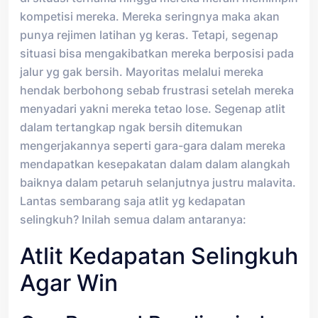
kompetisi mereka. Mereka seringnya maka akan
punya rejimen latihan yg keras. Tetapi, segenap
situasi bisa mengakibatkan mereka berposisi pada
jalur yg gak bersih. Mayoritas melalui mereka
hendak berbohong sebab frustrasi setelah mereka
menyadari yakni mereka tetao lose. Segenap atlit
dalam tertangkap ngak bersih ditemukan
mengerjakannya seperti gara-gara dalam mereka
mendapatkan kesepakatan dalam dalam alangkah
baiknya dalam petaruh selanjutnya justru malavita.
Lantas sembarang saja atlit yg kedapatan
selingkuh? Inilah semua dalam antaranya:
Atlit Kedapatan Selingkuh
Agar Win