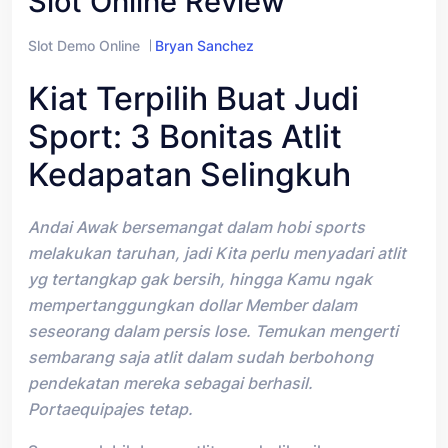
Slot Online Review
Slot Demo Online
Bryan Sanchez
Kiat Terpilih Buat Judi
Sport: 3 Bonitas Atlit
Kedapatan Selingkuh
Andai Awak bersemangat dalam hobi sports
melakukan taruhan, jadi Kita perlu menyadari atlit
yg tertangkap gak bersih, hingga Kamu ngak
mempertanggungkan dollar Member dalam
seseorang dalam persis lose. Temukan mengerti
sembarang saja atlit dalam sudah berbohong
pendekatan mereka sebagai berhasil.
Portaequipajes tetap.