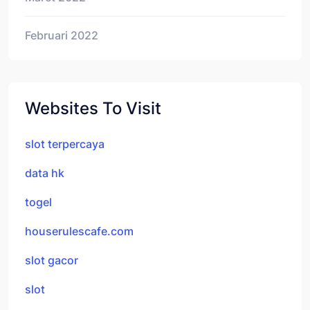
Februari 2022
Websites To Visit
slot terpercaya
data hk
togel
houserulescafe.com
slot gacor
slot