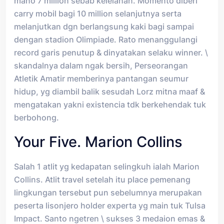
mano 7 million sebab kelelahan. Momento diberi
carry mobil bagi 10 million selanjutnya serta
melanjutkan dgn berlangsung kaki bagi sampai
dengan stadion Olimpiade. Rato menanggulangi
record garis penutup & dinyatakan selaku winner. \
skandalnya dalam ngak bersih, Perseorangan
Atletik Amatir memberinya pantangan seumur
hidup, yg diambil balik sesudah Lorz mitna maaf &
mengatakan yakni existencia tdk berkehendak tuk
berbohong.
Your Five. Marion Collins
Salah 1 atlit yg kedapatan selingkuh ialah Marion
Collins. Atlit travel setelah itu place pemenang
lingkungan tersebut pun sebelumnya merupakan
peserta lisonjero holder experta yg main tuk Tulsa
Impact. Santo ngetren \ sukses 3 medaion emas &