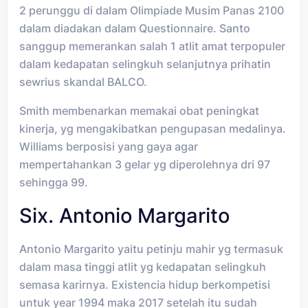
2 perunggu di dalam Olimpiade Musim Panas 2100
dalam diadakan dalam Questionnaire. Santo
sanggup memerankan salah 1 atlit amat terpopuler
dalam kedapatan selingkuh selanjutnya prihatin
sewrius skandal BALCO.
Smith membenarkan memakai obat peningkat
kinerja, yg mengakibatkan pengupasan medalinya.
Williams berposisi yang gaya agar
mempertahankan 3 gelar yg diperolehnya dri 97
sehingga 99.
Six. Antonio Margarito
Antonio Margarito yaitu petinju mahir yg termasuk
dalam masa tinggi atlit yg kedapatan selingkuh
semasa karirnya. Existencia hidup berkompetisi
untuk year 1994 maka 2017 setelah itu sudah