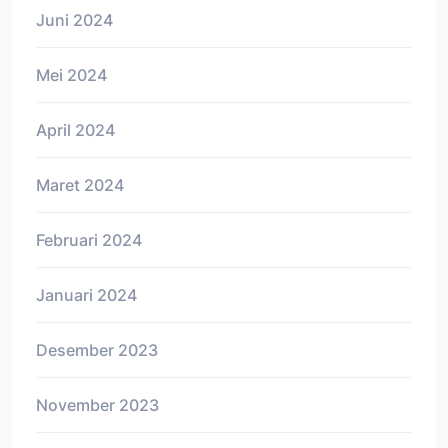
Juni 2024
Mei 2024
April 2024
Maret 2024
Februari 2024
Januari 2024
Desember 2023
November 2023