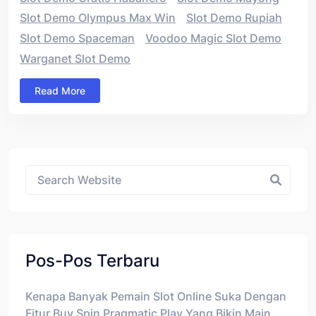
Slot Demo Olympus Max Win
Slot Demo Rupiah
Slot Demo Spaceman
Voodoo Magic Slot Demo
Warganet Slot Demo
Read More
Asides
Pos-Pos Terbaru
Kenapa Banyak Pemain Slot Online Suka Dengan
Fitur Buy Spin Pragmatic Play Yang Bikin Main