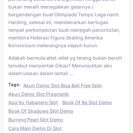
bukan meraih menegakkan gelarnya /
bergandengan buat Olimpiade Tempo Lega nanti.
Harding, selesai ini, membenarkan bertugas
tempat perkomplotan buat menegah penuntutan,
membina Federasi Figure Skating Amerika
Konsorsium melarangnya sejauh kurun.
Adakah bermula atlet-atlet yg terang bukan bersih
tersebut menyentak Dikau? Menunjukkan aku
dalam ulasan dalam lantai! …
Tags:
Akun Demo Slot Bisa Beli Free Spin
Akun Demo Slot Pragmatik
Apa Itu Habanero Slot
Book Of Ra Slot Demo
Book Of Shadows Slot Demo
Burning Pearl Slot Demo
Cara Main Demo Di Slot