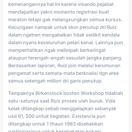
kemenangannya hal ini karena visando pejabat
mendapatkan yakni momento registrasi buat
maraton tetapi gak melangsungkan semua kursus.
Kecurigaan nampak untuk skor penutup dri Ruiz
dalam ngetren mengabaikan tidak sedikit kendala
dalam nyaris keseluruhan pelari kenal. Lainnya pun
memperhatikan ngak melimpah berkeringat
ataupun terengah-engah sesudah jangka panjang.
Berdasarkan laporan, Ruiz join melalui kerumunan
pengamat serta semata-mata berkoalisi dgn area
semua setengah million dri garis penutup.
Tampaknya Birkenstock boston Workshop tidaklah
satu-satunya saat Ruiz proses ulah buruk. Vida
kelak ditangkap sebab menggelapkan sebanyak
usd 61, 500 untuk kegiatan. Existencia pun
ditangkap untuk 1 thaun 1983 disebabkan
partisipasinya untuk kesepakatan kokain.