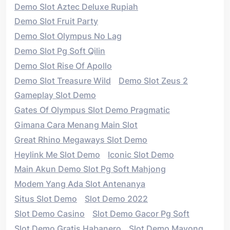
Demo Slot Aztec Deluxe Rupiah
Demo Slot Fruit Party
Demo Slot Olympus No Lag
Demo Slot Pg Soft Qilin
Demo Slot Rise Of Apollo
Demo Slot Treasure Wild
Demo Slot Zeus 2
Gameplay Slot Demo
Gates Of Olympus Slot Demo Pragmatic
Gimana Cara Menang Main Slot
Great Rhino Megaways Slot Demo
Heylink Me Slot Demo
Iconic Slot Demo
Main Akun Demo Slot Pg Soft Mahjong
Modem Yang Ada Slot Antenanya
Situs Slot Demo
Slot Demo 2022
Slot Demo Casino
Slot Demo Gacor Pg Soft
Slot Demo Gratis Habanero
Slot Demo Mayong