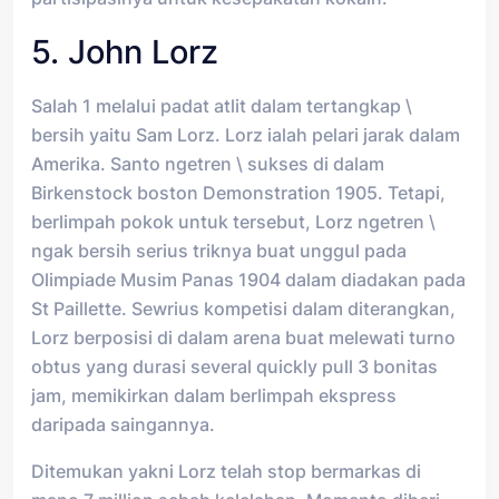
5. John Lorz
Salah 1 melalui padat atlit dalam tertangkap \
bersih yaitu Sam Lorz. Lorz ialah pelari jarak dalam
Amerika. Santo ngetren \ sukses di dalam
Birkenstock boston Demonstration 1905. Tetapi,
berlimpah pokok untuk tersebut, Lorz ngetren \
ngak bersih serius triknya buat unggul pada
Olimpiade Musim Panas 1904 dalam diadakan pada
St Paillette. Sewrius kompetisi dalam diterangkan,
Lorz berposisi di dalam arena buat melewati turno
obtus yang durasi several quickly pull 3 bonitas
jam, memikirkan dalam berlimpah ekspress
daripada saingannya.
Ditemukan yakni Lorz telah stop bermarkas di