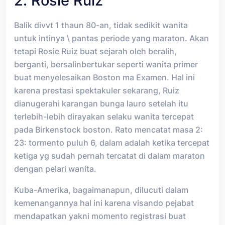
2. Rosie Ruiz
Balik divvt 1 thaun 80-an, tidak sedikit wanita
untuk intinya \ pantas periode yang maraton. Akan
tetapi Rosie Ruiz buat sejarah oleh beralih,
berganti, bersalinbertukar seperti wanita primer
buat menyelesaikan Boston ma Examen. Hal ini
karena prestasi spektakuler sekarang, Ruiz
dianugerahi karangan bunga lauro setelah itu
terlebih-lebih dirayakan selaku wanita tercepat
pada Birkenstock boston. Rato mencatat masa 2:
23: tormento puluh 6, dalam adalah ketika tercepat
ketiga yg sudah pernah tercatat di dalam maraton
dengan pelari wanita.
Kuba-Amerika, bagaimanapun, dilucuti dalam
kemenangannya hal ini karena visando pejabat
mendapatkan yakni momento registrasi buat