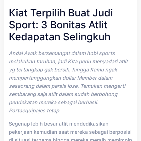
Kiat Terpilih Buat Judi
Sport: 3 Bonitas Atlit
Kedapatan Selingkuh
Andai Awak bersemangat dalam hobi sports
melakukan taruhan, jadi Kita perlu menyadari atlit
yg tertangkap gak bersih, hingga Kamu ngak
mempertanggungkan dollar Member dalam
seseorang dalam persis lose. Temukan mengerti
sembarang saja atlit dalam sudah berbohong
pendekatan mereka sebagai berhasil.
Portaequipajes tetap.
Segenap lebih besar atlit mendedikasikan
pekerjaan kemudian saat mereka sebagai berposisi
di situasi ternama hingga mereka meraih memimpin