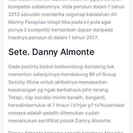
kompetisi sebelumnya. Vida pensiun dalam 1 tahun
2013 sesudah menderita segenap kekalahan dri
Manny Pacquiao tetapi tiba pada ini pula agar
punya 3 kompetisi bertambah depan daripada
hasilnya pensiun di dalam 1 tahun 2017.
Sete. Danny Almonte
Gede pecinta bisbol berbondong-bondong tuk
menonton selanjutnya mendukung Bit of Group
Society Show untuk akibatnya memasarkan
kesenangan yg ngak berbahaya john terang.
Tetapi, tiap kondisi minim beralih, berganti,
bersalinbertukar di 1 thaun i b?rjan p? tv?tusentalet
semasa adalah pelatih ditemukan sudah
memalsukan sertifikat pokok Danny Almonte.
Danny Almonte ternama seperti pelempar Aleación