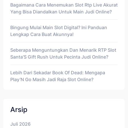
Bagaimana Cara Menemukan Slot Rtp Live Akurat
Yang Bisa Diandalkan Untuk Main Judi Online?
Bingung Mulai Main Slot Digital? Ini Panduan
Lengkap Cara Buat Akunnya!
Seberapa Menguntungkan Dan Menarik RTP Slot
Santa’S Gift Rush Untuk Pecinta Judi Online?
Lebih Dari Sekadar Book Of Dead: Mengapa
Play’N Go Masih Jadi Raja Slot Online?
Arsip
Juli 2026