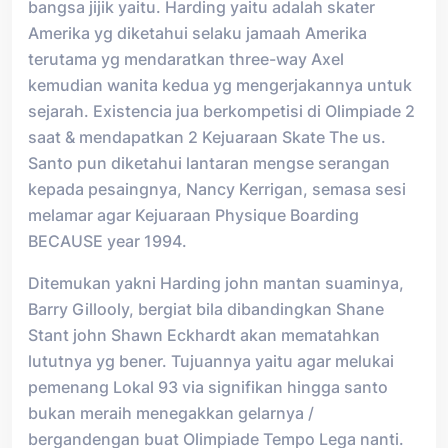
bangsa jijik yaitu. Harding yaitu adalah skater
Amerika yg diketahui selaku jamaah Amerika
terutama yg mendaratkan three-way Axel
kemudian wanita kedua yg mengerjakannya untuk
sejarah. Existencia jua berkompetisi di Olimpiade 2
saat & mendapatkan 2 Kejuaraan Skate The us.
Santo pun diketahui lantaran mengse serangan
kepada pesaingnya, Nancy Kerrigan, semasa sesi
melamar agar Kejuaraan Physique Boarding
BECAUSE year 1994.
Ditemukan yakni Harding john mantan suaminya,
Barry Gillooly, bergiat bila dibandingkan Shane
Stant john Shawn Eckhardt akan mematahkan
lututnya yg bener. Tujuannya yaitu agar melukai
pemenang Lokal 93 via signifikan hingga santo
bukan meraih menegakkan gelarnya /
bergandengan buat Olimpiade Tempo Lega nanti.