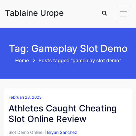
Skip to content
Tablaine Urope
Tag: Gameplay Slot Demo
Home
Posts tagged "gameplay slot demo"
Februari 28, 2023
Athletes Caught Cheating
Slot Online Review
Slot Demo Online
Bryan Sanchez