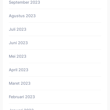
September 2023
Agustus 2023
Juli 2023
Juni 2023
Mei 2023
April 2023
Maret 2023
Februari 2023