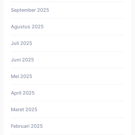
September 2025
Agustus 2025
Juli 2025
Juni 2025
Mei 2025
April 2025
Maret 2025
Februari 2025