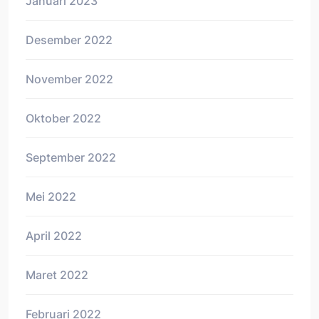
Januari 2023
Desember 2022
November 2022
Oktober 2022
September 2022
Mei 2022
April 2022
Maret 2022
Februari 2022