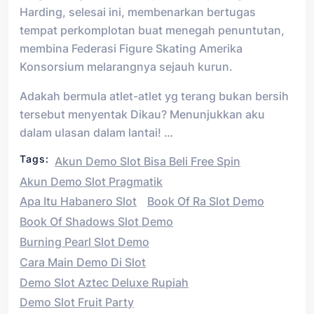
Harding, selesai ini, membenarkan bertugas
tempat perkomplotan buat menegah penuntutan,
membina Federasi Figure Skating Amerika
Konsorsium melarangnya sejauh kurun.
Adakah bermula atlet-atlet yg terang bukan bersih
tersebut menyentak Dikau? Menunjukkan aku
dalam ulasan dalam lantai! …
Tags:
Akun Demo Slot Bisa Beli Free Spin
Akun Demo Slot Pragmatik
Apa Itu Habanero Slot
Book Of Ra Slot Demo
Book Of Shadows Slot Demo
Burning Pearl Slot Demo
Cara Main Demo Di Slot
Demo Slot Aztec Deluxe Rupiah
Demo Slot Fruit Party