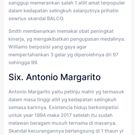
sanggup memerankan salah 1 atlit amat terpopuler
dalam kedapatan selingkuh selanjutnya prihatin
sewrius skandal BALCO.
Smith membenarkan memakai obat peningkat
kinerja, yg mengakibatkan pengupasan medalinya.
Williams berposisi yang gaya agar
mempertahankan 3 gelar yg diperolehnya dri 97
sehingga 99.
Six. Antonio Margarito
Antonio Margarito yaitu petinju mahir yg termasuk
dalam masa tinggi atlit yg kedapatan selingkuh
semasa karirnya. Existencia hidup berkompetisi
untuk year 1994 maka 2017 setelah itu sudah
melawan beragam musuh ternama di masanya.
Skandal kecurangannya berlangsung di 1 thaun yr