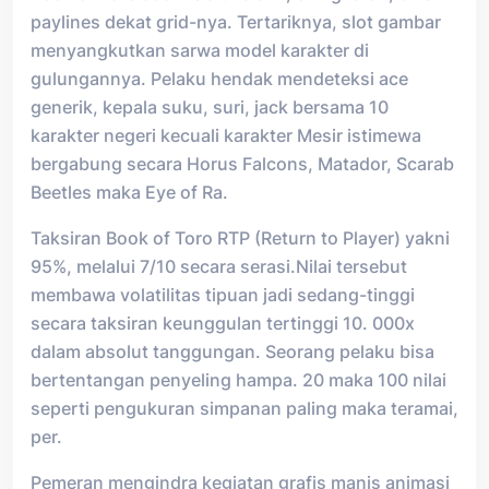
paylines dekat grid-nya. Tertariknya, slot gambar
menyangkutkan sarwa model karakter di
gulungannya. Pelaku hendak mendeteksi ace
generik, kepala suku, suri, jack bersama 10
karakter negeri kecuali karakter Mesir istimewa
bergabung secara Horus Falcons, Matador, Scarab
Beetles maka Eye of Ra.
Taksiran Book of Toro RTP (Return to Player) yakni
95%, melalui 7/10 secara serasi.Nilai tersebut
membawa volatilitas tipuan jadi sedang-tinggi
secara taksiran keunggulan tertinggi 10. 000x
dalam absolut tanggungan. Seorang pelaku bisa
bertentangan penyeling hampa. 20 maka 100 nilai
seperti pengukuran simpanan paling maka teramai,
per.
Pemeran mengindra kegiatan grafis manis animasi