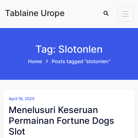
Skip to content
Tablaine Urope
Tag: Slotonlen
Home
Posts tagged "slotonlen"
April 18, 2025
Menelusuri Keseruan
Permainan Fortune Dogs
Slot