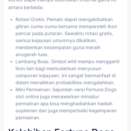
antara berbeda:
Rotasi Gratis: Pemain dapat mengakibatkan
giliran cuma-cuma bersama memperoleh ikon
pencar pada putaran. Sewaktu rotasi gratis,
semua kejayaan umumnya dikalikan,
memberikan kesempatan guna meraih
anugerah luas.
Lambang Buas: Simbol wild mampu mengganti
ikon lain bagi memudahkan menyusun
campuran kejayaan. Ini sangat bermanfaat di
dalam menaikkan probabilitas mengalahkan.
Mini Permainan: Sejumlah versi Fortune Dogs
slot online juga menawarkan miniatur
permainan apa bisa menghadiahkan hadiah
suplemen dan juga memperbaiki kegemparan
permainan.