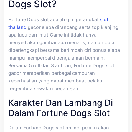
Dogs Slot?
Fortune Dogs slot adalah gim perangkat
slot
thailand
gacor siapa dirancang serta topik anjing
apa lucu dan imut.Game ini tidak hanya
menyediakan gambar apa menarik, namun pula
diperlengkapi bersama berlimpah ciri bonus siapa
mampu memperbaiki pengalaman bermain.
Bersama 5 roll dan 3 antrian, Fortune Dogs slot
gacor memberikan berbagai campuran
keberhasilan yang dapat membuat pelaku
tergembira sewaktu berjam-jam.
Karakter Dan Lambang Di
Dalam Fortune Dogs Slot
Dalam Fortune Dogs slot online, pelaku akan