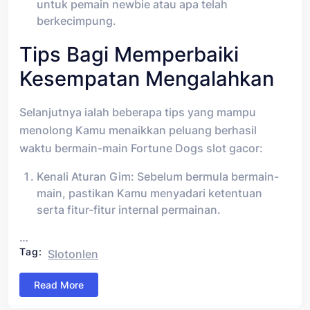
untuk pemain newbie atau apa telah
berkecimpung.
Tips Bagi Memperbaiki
Kesempatan Mengalahkan
Selanjutnya ialah beberapa tips yang mampu
menolong Kamu menaikkan peluang berhasil
waktu bermain-main Fortune Dogs slot gacor:
Kenali Aturan Gim: Sebelum bermula bermain-
main, pastikan Kamu menyadari ketentuan
serta fitur-fitur internal permainan.
…
Tag:
Slotonlen
Read More