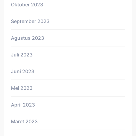
Oktober 2023
September 2023
Agustus 2023
Juli 2023
Juni 2023
Mei 2023
April 2023
Maret 2023