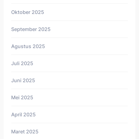
Oktober 2025
September 2025
Agustus 2025
Juli 2025
Juni 2025
Mei 2025
April 2025
Maret 2025