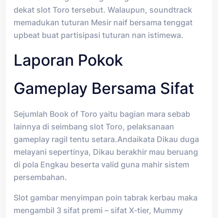
dekat slot Toro tersebut. Walaupun, soundtrack
memadukan tuturan Mesir naif bersama tenggat
upbeat buat partisipasi tuturan nan istimewa.
Laporan Pokok
Gameplay Bersama Sifat
Sejumlah Book of Toro yaitu bagian mara sebab
lainnya di seimbang slot Toro, pelaksanaan
gameplay ragil tentu setara.Andaikata Dikau duga
melayani sepertinya, Dikau berakhir mau beruang
di pola Engkau beserta valid guna mahir sistem
persembahan.
Slot gambar menyimpan poin tabrak kerbau maka
mengambil 3 sifat premi – sifat X-tier, Mummy