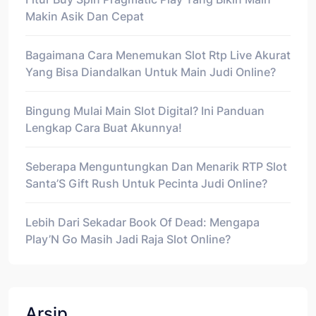
Makin Asik Dan Cepat
Bagaimana Cara Menemukan Slot Rtp Live Akurat
Yang Bisa Diandalkan Untuk Main Judi Online?
Bingung Mulai Main Slot Digital? Ini Panduan
Lengkap Cara Buat Akunnya!
Seberapa Menguntungkan Dan Menarik RTP Slot
Santa’S Gift Rush Untuk Pecinta Judi Online?
Lebih Dari Sekadar Book Of Dead: Mengapa
Play’N Go Masih Jadi Raja Slot Online?
Arsip