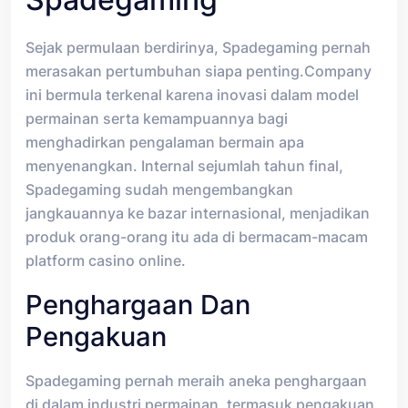
Sejak permulaan berdirinya, Spadegaming pernah
merasakan pertumbuhan siapa penting.Company
ini bermula terkenal karena inovasi dalam model
permainan serta kemampuannya bagi
menghadirkan pengalaman bermain apa
menyenangkan. Internal sejumlah tahun final,
Spadegaming sudah mengembangkan
jangkauannya ke bazar internasional, menjadikan
produk orang-orang itu ada di bermacam-macam
platform casino online.
Penghargaan Dan
Pengakuan
Spadegaming pernah meraih aneka penghargaan
di dalam industri permainan, termasuk pengakuan