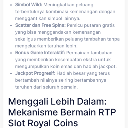
Simbol Wild:
Meningkatkan peluang
terbentuknya kombinasi kemenangan dengan
menggantikan simbol lainnya.
Scatter dan Free Spins:
Pemicu putaran gratis
yang bisa menggandakan kemenangan
sekaligus memberikan peluang tambahan tanpa
mengeluarkan taruhan lebih.
Bonus Game Interaktif:
Permainan tambahan
yang memberikan kesempatan ekstra untuk
mengumpulkan koin emas dan hadiah jackpot.
Jackpot Progresif:
Hadiah besar yang terus
bertambah nilainya seiring bertambahnya
taruhan dari seluruh pemain.
Menggali Lebih Dalam:
Mekanisme Bermain RTP
Slot Royal Coins