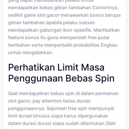
mendapatkan bebas giliran tambahan.Contohnya,
sedikit game slot gacor menawarkan bonus berupa
giliran tambahan apabila pelaku sukses
mendapatkan gabungan ikon spesifik. Manfaatkan
feature bonus itu guna memperoleh free putar
tambahan serta memperbaiki probabilitas Engkau
untuk mengalahkan.
Perhatikan Limit Masa
Penggunaan Bebas Spin
Saat mendapatkan bebas spin di dalam permainan
slot gacor, pay attention batas durasi
penggunaannya. Sejumlah free spin mempunyai
limit durasi khusus siapa harus dipergunakan
dalam durasi durasi siapa sudah ditentukan.Oleh