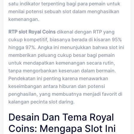
satu indikator terpenting bagi para pemain untuk
menilai potensi sebuah slot dalam menghasilkan
kemenangan.
RTP slot Royal Coins
dikenal dengan RTP yang
cukup kompetitif, biasanya berada di kisaran 95%
hingga 97%. Angka ini menunjukkan bahwa slot ini
memberikan peluang cukup besar bagi pemain
untuk mendapatkan kemenangan secara rutin,
tanpa mengorbankan keseruan dalam bermain.
Pendekatan ini penting karena menawarkan
keseimbangan antara hiburan dan potensi
penghasilan, yang membuatnya menjadi favorit di
kalangan pecinta slot daring.
Desain Dan Tema Royal
Coins: Mengapa Slot Ini