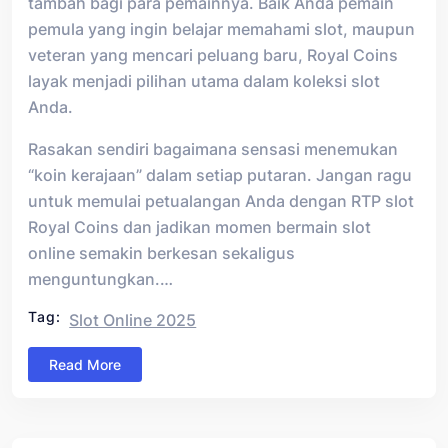
tambah bagi para pemainnya. Baik Anda pemain
pemula yang ingin belajar memahami slot, maupun
veteran yang mencari peluang baru, Royal Coins
layak menjadi pilihan utama dalam koleksi slot
Anda.
Rasakan sendiri bagaimana sensasi menemukan
“koin kerajaan” dalam setiap putaran. Jangan ragu
untuk memulai petualangan Anda dengan RTP slot
Royal Coins dan jadikan momen bermain slot
online semakin berkesan sekaligus
menguntungkan.…
Tag:
Slot Online 2025
Read More