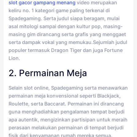
slot gacor gampang menang
video merupakan
keliru no. 1 kategori game paling terkenal di
Spadegaming. Serta judul siapa beragam, mulai
asal mitologi sampai dengan kultur pop, masing-
masing gim dirancang serta grafis yang menggaet
serta dampak vokal yang memukau.Sejumlah judul
populer termasuk Dragon Tiger dan juga Fortune
Lion.
2. Permainan Meja
Selain slot online, Spadegaming serta menawarkan
permainan meja konvensional seperti Blackjack,
Roulette, serta Baccarat. Permainan ini dirancang
guna menghadiahkan pengalaman tempat berjudi
apa autentik, mengizinkan partisipan untuk meraih
perasaan melakukan permainan di tempat berjudi
fisik dari kenyamanan rumah mereka semua.