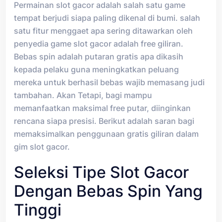
Permainan slot gacor adalah salah satu game
tempat berjudi siapa paling dikenal di bumi. salah
satu fitur menggaet apa sering ditawarkan oleh
penyedia game slot gacor adalah free giliran.
Bebas spin adalah putaran gratis apa dikasih
kepada pelaku guna meningkatkan peluang
mereka untuk berhasil bebas wajib memasang judi
tambahan. Akan Tetapi, bagi mampu
memanfaatkan maksimal free putar, diinginkan
rencana siapa presisi. Berikut adalah saran bagi
memaksimalkan penggunaan gratis giliran dalam
gim slot gacor.
Seleksi Tipe Slot Gacor
Dengan Bebas Spin Yang
Tinggi