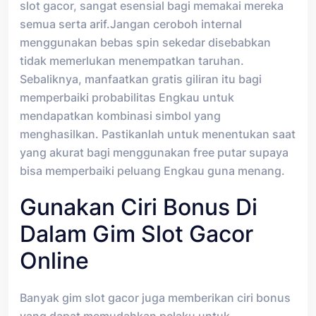
slot gacor, sangat esensial bagi memakai mereka
semua serta arif.Jangan ceroboh internal
menggunakan bebas spin sekedar disebabkan
tidak memerlukan menempatkan taruhan.
Sebaliknya, manfaatkan gratis giliran itu bagi
memperbaiki probabilitas Engkau untuk
mendapatkan kombinasi simbol yang
menghasilkan. Pastikanlah untuk menentukan saat
yang akurat bagi menggunakan free putar supaya
bisa memperbaiki peluang Engkau guna menang.
Gunakan Ciri Bonus Di
Dalam Gim Slot Gacor
Online
Banyak gim slot gacor juga memberikan ciri bonus
yang dapat memudahkan pelaku untuk