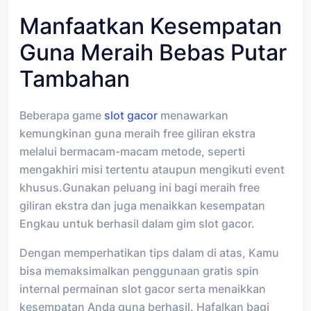
Manfaatkan Kesempatan
Guna Meraih Bebas Putar
Tambahan
Beberapa game
slot gacor
menawarkan
kemungkinan guna meraih free giliran ekstra
melalui bermacam-macam metode, seperti
mengakhiri misi tertentu ataupun mengikuti event
khusus.Gunakan peluang ini bagi meraih free
giliran ekstra dan juga menaikkan kesempatan
Engkau untuk berhasil dalam gim slot gacor.
Dengan memperhatikan tips dalam di atas, Kamu
bisa memaksimalkan penggunaan gratis spin
internal permainan slot gacor serta menaikkan
kesempatan Anda guna berhasil. Hafalkan bagi