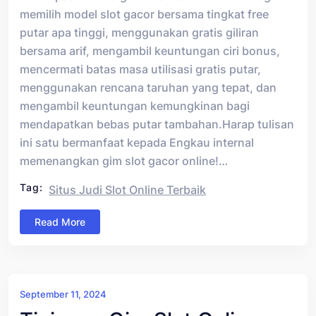
memilih model slot gacor bersama tingkat free
putar apa tinggi, menggunakan gratis giliran
bersama arif, mengambil keuntungan ciri bonus,
mencermati batas masa utilisasi gratis putar,
menggunakan rencana taruhan yang tepat, dan
mengambil keuntungan kemungkinan bagi
mendapatkan bebas putar tambahan.Harap tulisan
ini satu bermanfaat kepada Engkau internal
memenangkan gim slot gacor online!…
Tag:
Situs Judi Slot Online Terbaik
Read More
September 11, 2024