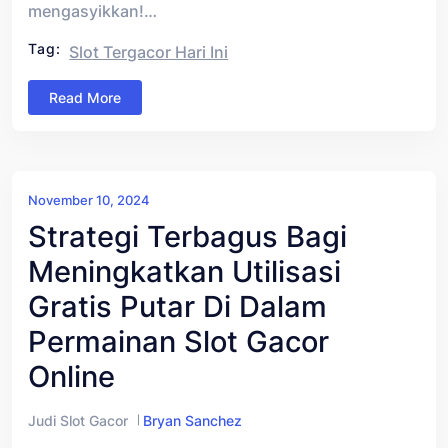
mengasyikkan!…
Tag:
Slot Tergacor Hari Ini
Read More
November 10, 2024
Strategi Terbagus Bagi
Meningkatkan Utilisasi
Gratis Putar Di Dalam
Permainan Slot Gacor
Online
Judi Slot Gacor
Bryan Sanchez