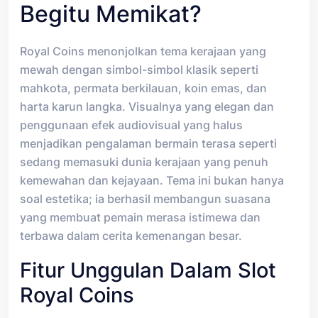
Begitu Memikat?
Royal Coins menonjolkan tema kerajaan yang
mewah dengan simbol-simbol klasik seperti
mahkota, permata berkilauan, koin emas, dan
harta karun langka. Visualnya yang elegan dan
penggunaan efek audiovisual yang halus
menjadikan pengalaman bermain terasa seperti
sedang memasuki dunia kerajaan yang penuh
kemewahan dan kejayaan. Tema ini bukan hanya
soal estetika; ia berhasil membangun suasana
yang membuat pemain merasa istimewa dan
terbawa dalam cerita kemenangan besar.
Fitur Unggulan Dalam Slot
Royal Coins