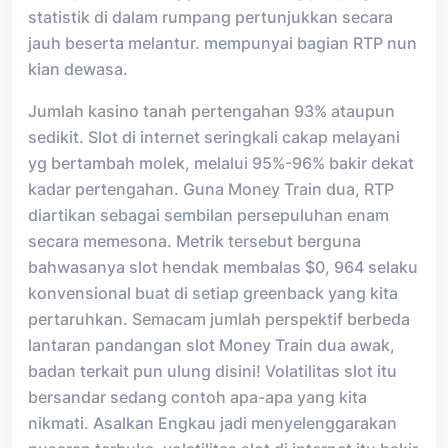
statistik di dalam rumpang pertunjukkan secara
jauh beserta melantur. mempunyai bagian RTP nun
kian dewasa.
Jumlah kasino tanah pertengahan 93% ataupun
sedikit. Slot di internet seringkali cakap melayani
yg bertambah molek, melalui 95%-96% bakir dekat
kadar pertengahan. Guna Money Train dua, RTP
diartikan sebagai sembilan persepuluhan enam
secara memesona. Metrik tersebut berguna
bahwasanya slot hendak membalas $0, 964 selaku
konvensional buat di setiap greenback yang kita
pertaruhkan. Semacam jumlah perspektif berbeda
lantaran pandangan slot Money Train dua awak,
badan terkait pun ulung disini! Volatilitas slot itu
bersandar sedang contoh apa-apa yang kita
nikmati. Asalkan Engkau jadi menyelenggarakan