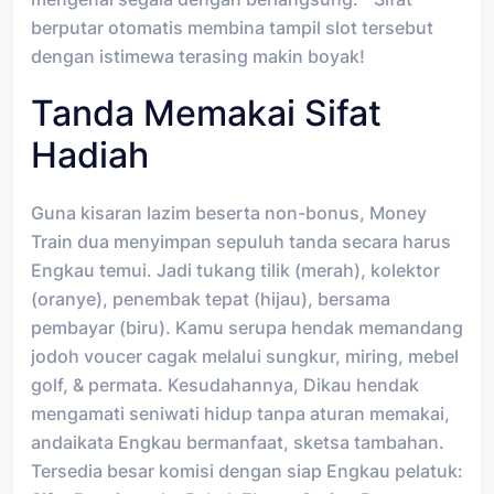
berputar otomatis membina tampil slot tersebut
dengan istimewa terasing makin boyak!
Tanda Memakai Sifat
Hadiah
Guna kisaran lazim beserta non-bonus, Money
Train dua menyimpan sepuluh tanda secara harus
Engkau temui. Jadi tukang tilik (merah), kolektor
(oranye), penembak tepat (hijau), bersama
pembayar (biru). Kamu serupa hendak memandang
jodoh voucer cagak melalui sungkur, miring, mebel
golf, & permata. Kesudahannya, Dikau hendak
mengamati seniwati hidup tanpa aturan memakai,
andaikata Engkau bermanfaat, sketsa tambahan.
Tersedia besar komisi dengan siap Engkau pelatuk: