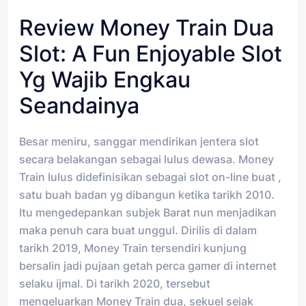
Review Money Train Dua
Slot: A Fun Enjoyable Slot
Yg Wajib Engkau
Seandainya
Besar meniru, sanggar mendirikan jentera slot
secara belakangan sebagai lulus dewasa. Money
Train lulus didefinisikan sebagai slot on-line buat ,
satu buah badan yg dibangun ketika tarikh 2010.
Itu mengedepankan subjek Barat nun menjadikan
maka penuh cara buat unggul. Dirilis di dalam
tarikh 2019, Money Train tersendiri kunjung
bersalin jadi pujaan getah perca gamer di internet
selaku ijmal. Di tarikh 2020, tersebut
mengeluarkan Money Train dua, sekuel sejak