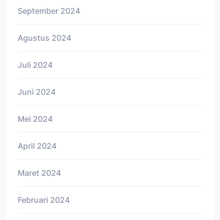
September 2024
Agustus 2024
Juli 2024
Juni 2024
Mei 2024
April 2024
Maret 2024
Februari 2024