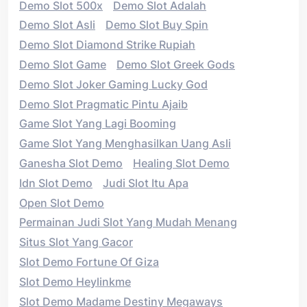
Demo Slot 500x
Demo Slot Adalah
Demo Slot Asli
Demo Slot Buy Spin
Demo Slot Diamond Strike Rupiah
Demo Slot Game
Demo Slot Greek Gods
Demo Slot Joker Gaming Lucky God
Demo Slot Pragmatic Pintu Ajaib
Game Slot Yang Lagi Booming
Game Slot Yang Menghasilkan Uang Asli
Ganesha Slot Demo
Healing Slot Demo
Idn Slot Demo
Judi Slot Itu Apa
Open Slot Demo
Permainan Judi Slot Yang Mudah Menang
Situs Slot Yang Gacor
Slot Demo Fortune Of Giza
Slot Demo Heylinkme
Slot Demo Madame Destiny Megaways