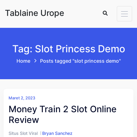
Skip to content
Tablaine Urope
Tag: Slot Princess Demo
Home
Posts tagged "slot princess demo"
Maret 2, 2023
Money Train 2 Slot Online
Review
Situs Slot Viral
Bryan Sanchez