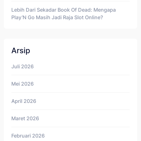
Lebih Dari Sekadar Book Of Dead: Mengapa
Play’N Go Masih Jadi Raja Slot Online?
Arsip
Juli 2026
Mei 2026
April 2026
Maret 2026
Februari 2026