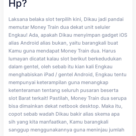
Hp?
Laksana belaka slot terpilih kini, Dikau jadi pandai
memutar Money Train dua dekat unit seluler
Engkau! Ada, apakah Dikau menyimpan gadget iOS
alias Android alias bukan, yaitu barangkali buat
Kamu guna mendapat Money Train dua. Harus
lumayan dicatat kalau slot berikut berkedudukan
dalam gentel, oleh sebab itu kian kali Engkau
menghabiskan iPad / gentel Android, Engkau tentu
mempunyai keterampilan guna menangkap
ketenteraman tentang seluruh pusaran beserta
slot Barat terkait! Pastilah, Money Train dua serupa
bisa dimainkan dekat netbook desktop. Maka itu,
copot sebab wadah Dikau bakir alias skema apa
sih yang kita manfaatkan, Kamu barangkali
sanggup menggunakannya guna meninjau jumlah