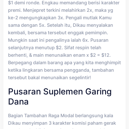
$1 demi ronde. Engkau memandang berisi karakter
premi. Menjepret terkini melahirkan 2x, maka yg
ke-2 mengungkapkan 3x. Pengali mutlak Kamu
sama dengan 5x. Setelah itu, Dikau menyalakan
kembali, bersama tersebut enggak pemimpin.
Mungkin saat ini pengalinya ialah 6x. Pusaran
selanjutnya menutup $2. Sifat respin telah
berhenti, & main menunaikan enam x $2 = $12.
Berpegang dalam barang apa yang kita menghimpit
ketika lingkaran bersama pengganda, tambahan
tersebut bakal menunaikan segelintir!
Pusaran Suplemen Garing
Dana
Bagian Tambahan Raga Modal berlangsung kala
Dikau menyimpan 3 karakter komisi paham gerak