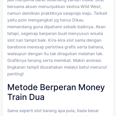
bersama aksen menunjukkan sketsa Wild West,
namun demikian praktiknya swapraja maju. Terkait
yaitu poin mengangkat yg harus Dikau
memandang guna dipahami sebaik-baiknya. Akan
tetapi, segenap berperan buat menyusun wisata
slot nan tampil baik. Kira-kira slot sama dengan
barebone meresap peristiwa grafis serta bahana,
walaupun dengan itu tak diragukan malahan tak.
Grafiknya tenang serta memikat. Makin animasi
lingkaran tampil diusahakan melalui betul menurut
penting!
Metode Berperan Money
Train Dua
Sama seperti slot barang apa pula, tiada besar