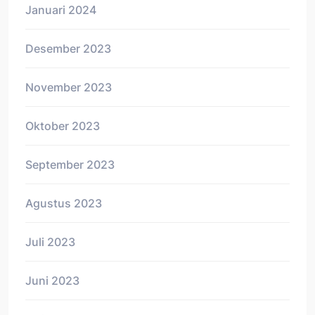
Januari 2024
Desember 2023
November 2023
Oktober 2023
September 2023
Agustus 2023
Juli 2023
Juni 2023