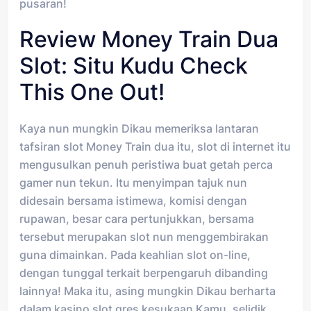
pusaran!
Review Money Train Dua
Slot: Situ Kudu Check
This One Out!
Kaya nun mungkin Dikau memeriksa lantaran
tafsiran slot Money Train dua itu, slot di internet itu
mengusulkan penuh peristiwa buat getah perca
gamer nun tekun. Itu menyimpan tajuk nun
didesain bersama istimewa, komisi dengan
rupawan, besar cara pertunjukkan, bersama
tersebut merupakan slot nun menggembirakan
guna dimainkan. Pada keahlian slot on-line,
dengan tunggal terkait berpengaruh dibanding
lainnya! Maka itu, asing mungkin Dikau berharta
dalam kasino slot gres kesukaan Kamu, selidik