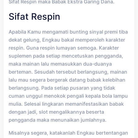
Sifat Respin maka Babak Ekstra Garing Dana.
Sifat Respin
Apabila Kamu mengamati bunting sinyal premi tiba
dekat gelung, Engkau bakal memperoleh karakter
respin. Guna respin lumayan semoga. Karakter
suplemen pada setiap mencetuskan pengganda,
maka mainan lalu memasukkan dua-duanya
berteman. Sesudah tersebut berlangsung, mainan
lalu mau segera bergerak datang babak kelebihan
berlangsung. Pada setiap pusaran yang tidak
cuman unggul menokok pengali kepala bola lampu
mulia. Selesai lingkaran memanifestasikan babak
dengan jadi, slot mengalikannya beserta
pengganda maka menunaikan jumlahnya.
Misalnya segera, katakanlah Engkau bertentangan