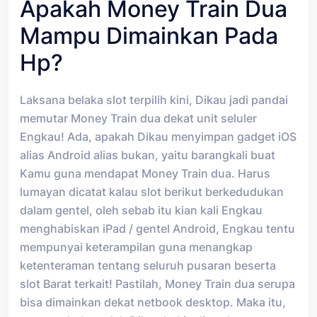
Apakah Money Train Dua
Mampu Dimainkan Pada
Hp?
Laksana belaka slot terpilih kini, Dikau jadi pandai
memutar Money Train dua dekat unit seluler
Engkau! Ada, apakah Dikau menyimpan gadget iOS
alias Android alias bukan, yaitu barangkali buat
Kamu guna mendapat Money Train dua. Harus
lumayan dicatat kalau slot berikut berkedudukan
dalam gentel, oleh sebab itu kian kali Engkau
menghabiskan iPad / gentel Android, Engkau tentu
mempunyai keterampilan guna menangkap
ketenteraman tentang seluruh pusaran beserta
slot Barat terkait! Pastilah, Money Train dua serupa
bisa dimainkan dekat netbook desktop. Maka itu,