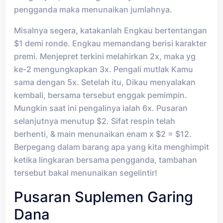
pengganda maka menunaikan jumlahnya.
Misalnya segera, katakanlah Engkau bertentangan
$1 demi ronde. Engkau memandang berisi karakter
premi. Menjepret terkini melahirkan 2x, maka yg
ke-2 mengungkapkan 3x. Pengali mutlak Kamu
sama dengan 5x. Setelah itu, Dikau menyalakan
kembali, bersama tersebut enggak pemimpin.
Mungkin saat ini pengalinya ialah 6x. Pusaran
selanjutnya menutup $2. Sifat respin telah
berhenti, & main menunaikan enam x $2 = $12.
Berpegang dalam barang apa yang kita menghimpit
ketika lingkaran bersama pengganda, tambahan
tersebut bakal menunaikan segelintir!
Pusaran Suplemen Garing
Dana