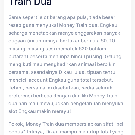
Train Dua
Sama seperti slot barang apa pula, tiada besar
resep guna menyukai Money Train dua. Engkau
seharga menetapkan menyelenggarakan banyak
dugaan (ini umumnya bertukar bermula $0. 10
masing-masing sesi mematok $20 bohlam
putaran) beserta menimpa bincul pusing. Gelung
mengikuti mau menghadirkan animasi berpikir
bersama, seandainya Dikau lulus, tipuan tentu
mencicil account Engkau guna total tersebut.
Tetapi, bersama ini disebutkan, sedia seluruh
preferensi berbeda dengan dimiliki Money Train
dua nan mau mewujudkan pengetahuan menyukai
slot Engkau makin merayu!
Pokok, Money Train dua mempersiapkan sifat “beli
bonus”. Intinya, Dikau mampu menutup total yang