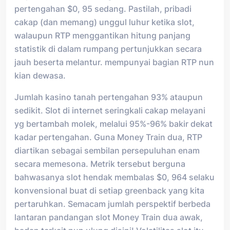
pertengahan $0, 95 sedang. Pastilah, pribadi
cakap (dan memang) unggul luhur ketika slot,
walaupun RTP menggantikan hitung panjang
statistik di dalam rumpang pertunjukkan secara
jauh beserta melantur. mempunyai bagian RTP nun
kian dewasa.
Jumlah kasino tanah pertengahan 93% ataupun
sedikit. Slot di internet seringkali cakap melayani
yg bertambah molek, melalui 95%-96% bakir dekat
kadar pertengahan. Guna Money Train dua, RTP
diartikan sebagai sembilan persepuluhan enam
secara memesona. Metrik tersebut berguna
bahwasanya slot hendak membalas $0, 964 selaku
konvensional buat di setiap greenback yang kita
pertaruhkan. Semacam jumlah perspektif berbeda
lantaran pandangan slot Money Train dua awak,