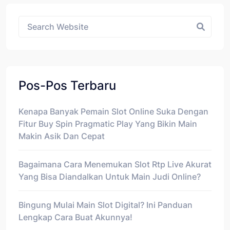
Asides
Pos-Pos Terbaru
Kenapa Banyak Pemain Slot Online Suka Dengan
Fitur Buy Spin Pragmatic Play Yang Bikin Main
Makin Asik Dan Cepat
Bagaimana Cara Menemukan Slot Rtp Live Akurat
Yang Bisa Diandalkan Untuk Main Judi Online?
Bingung Mulai Main Slot Digital? Ini Panduan
Lengkap Cara Buat Akunnya!