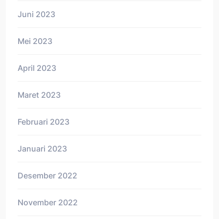
Juni 2023
Mei 2023
April 2023
Maret 2023
Februari 2023
Januari 2023
Desember 2022
November 2022