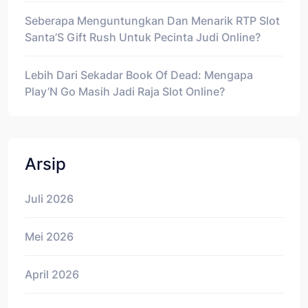
Seberapa Menguntungkan Dan Menarik RTP Slot
Santa’S Gift Rush Untuk Pecinta Judi Online?
Lebih Dari Sekadar Book Of Dead: Mengapa
Play’N Go Masih Jadi Raja Slot Online?
Arsip
Juli 2026
Mei 2026
April 2026