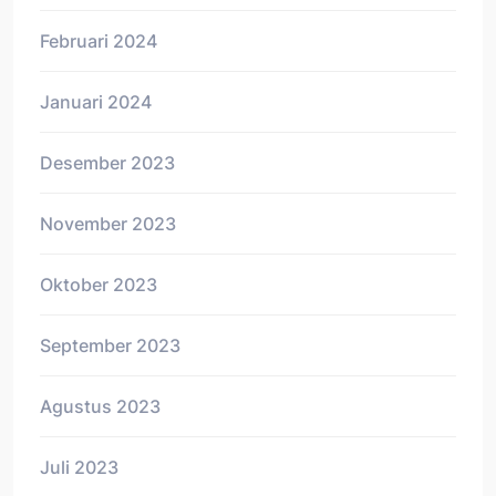
Februari 2024
Januari 2024
Desember 2023
November 2023
Oktober 2023
September 2023
Agustus 2023
Juli 2023