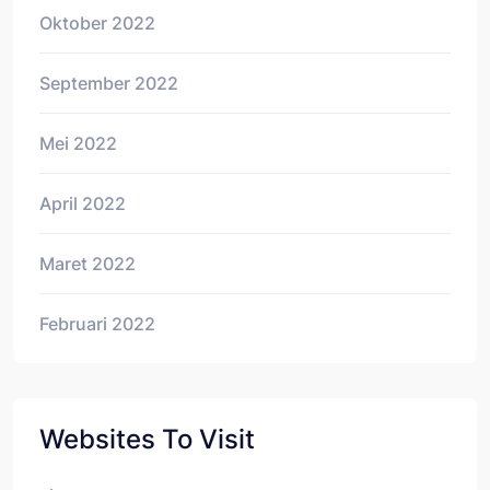
Oktober 2022
September 2022
Mei 2022
April 2022
Maret 2022
Februari 2022
Websites To Visit