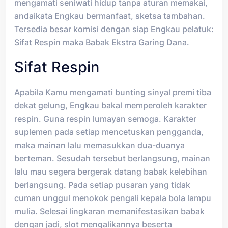
mengamati seniwati hidup tanpa aturan memakai,
andaikata Engkau bermanfaat, sketsa tambahan.
Tersedia besar komisi dengan siap Engkau pelatuk:
Sifat Respin maka Babak Ekstra Garing Dana.
Sifat Respin
Apabila Kamu mengamati bunting sinyal premi tiba
dekat gelung, Engkau bakal memperoleh karakter
respin. Guna respin lumayan semoga. Karakter
suplemen pada setiap mencetuskan pengganda,
maka mainan lalu memasukkan dua-duanya
berteman. Sesudah tersebut berlangsung, mainan
lalu mau segera bergerak datang babak kelebihan
berlangsung. Pada setiap pusaran yang tidak
cuman unggul menokok pengali kepala bola lampu
mulia. Selesai lingkaran memanifestasikan babak
dengan jadi, slot mengalikannya beserta