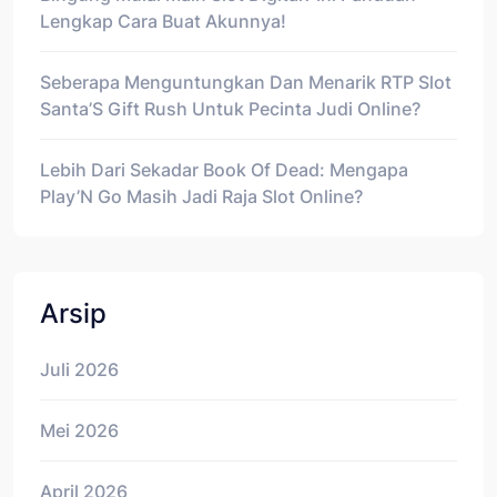
Lengkap Cara Buat Akunnya!
Seberapa Menguntungkan Dan Menarik RTP Slot
Santa’S Gift Rush Untuk Pecinta Judi Online?
Lebih Dari Sekadar Book Of Dead: Mengapa
Play’N Go Masih Jadi Raja Slot Online?
Arsip
Juli 2026
Mei 2026
April 2026