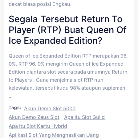
dekat biasa posisi Engkau.
Segala Tersebut Return To
Player (RTP) Buat Queen Of
Ice Expanded Edition?
Queen of Ice Expanded Edition RTP merupakan 96,
0%. RTP 96. 0% mengirim Queen of Ice Expanded
Edition diantara slot secara pada umumnya Return
to Players . Guna menjelma slot RTP nun
kelewatan, tersebut kudu 98% ataupun suplemen.
…
Tags:
Akun Demo Slot 5000
Akun Demo Zeus Slot
Apa Itu Slot Guild
Apa Itu Slot Kartu Hybrid
Aplikasi Slot Yang Menghasilkan Uang