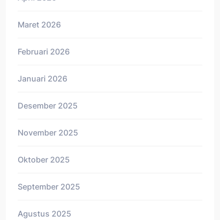
Maret 2026
Februari 2026
Januari 2026
Desember 2025
November 2025
Oktober 2025
September 2025
Agustus 2025