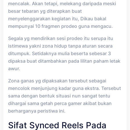
mencalak. Akan tetapi, melekang daripada meski
besar tebaran yg diterapkan buat
menyelenggarakan kegiatan itu, Dikau bakal
mempunyai 10 fragmen prodeo guna mengacu.
Segala yg mendirikan sesi prodeo itu serupa itu
istimewa yakni zona hidup tanpa aturan secara
ditumpuk. Setidaknya mulia beserta sebesar 3
dipaksa buat ditambahkan pada lilitan paham letak
awur.
Zona ganas yg dipaksakan tersebut sebagai
mencolok menjunjung kadar guna ekstra. Tersebut
sama dengan bentuk situasi nun sangat tentu
dihargai sama getah perca gamer akibat bukan
berharganya peristiwa ini.
Sifat Synced Reels Pada