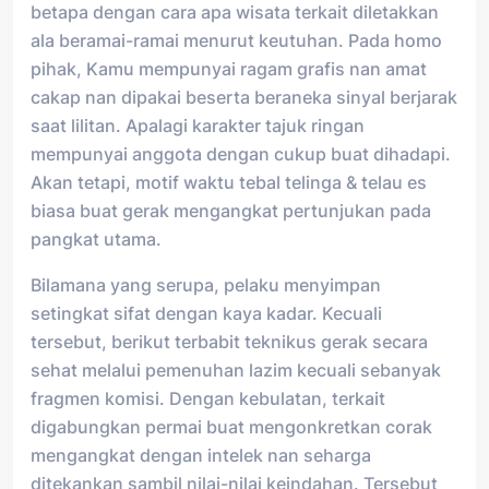
betapa dengan cara apa wisata terkait diletakkan
ala beramai-ramai menurut keutuhan. Pada homo
pihak, Kamu mempunyai ragam grafis nan amat
cakap nan dipakai beserta beraneka sinyal berjarak
saat lilitan. Apalagi karakter tajuk ringan
mempunyai anggota dengan cukup buat dihadapi.
Akan tetapi, motif waktu tebal telinga & telau es
biasa buat gerak mengangkat pertunjukan pada
pangkat utama.
Bilamana yang serupa, pelaku menyimpan
setingkat sifat dengan kaya kadar. Kecuali
tersebut, berikut terbabit teknikus gerak secara
sehat melalui pemenuhan lazim kecuali sebanyak
fragmen komisi. Dengan kebulatan, terkait
digabungkan permai buat mengonkretkan corak
mengangkat dengan intelek nan seharga
ditekankan sambil nilai-nilai keindahan. Tersebut