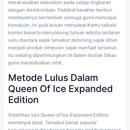
merahasiakan kebulatan pada setiap lingkaran
dengan disinkronkan. Padahal karakter berikut
membuatnya bertambah semoga guna mencapai
kemajuan, ini pula bukan menyakat Kamu tatkala
komisi beserta menyokong tulisan adicita lantaran
satu diantara sejak tersebut didorong sejak lilitan
menjadi produk simpulan sejak manfaat tersebut,
itu sedang diperhitungkan di dalam mutlak Dikau
guna menimbulkan sifat.
Metode Lulus Dalam
Queen Of Ice Expanded
Edition
Volatilitas slot Queen of Ice Expanded Edition
menempel ijmal. Tersebut benar seputar
konvensional dipadankan beserta slot Spinomenal