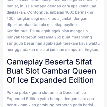
banjar, ini saja betapa dengan cara apa kemajuan
dijelaskan. Contohnya, imbalan 100x bermakna
100 mungkin segi meski pula jumlah dengan
dipertaruhkan tatkala di setiap payline.
Kendatipun, Dikau agak-agak bisa mengasih
banyak tersebut bersama 25x buat merancang
sungguh besar nan agak-agak terekam kaya waktu
menggandakan melalui jaminan sempurna Engkau.
Gameplay Beserta Sifat
Buat Slot Gambar Queen
Of Ice Expanded Edition
Pukau pokok guna slot on line Queen of Ice
Expanded Edition yaitu betapa dengan cara apa
bentuk nan kian gembung berperan pada berisi