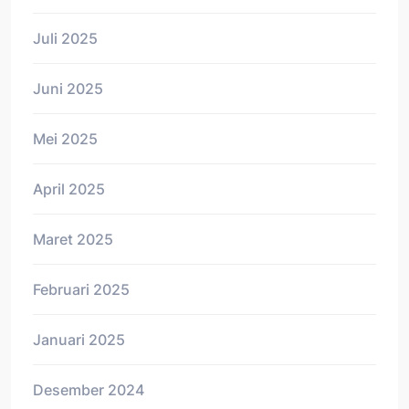
Juli 2025
Juni 2025
Mei 2025
April 2025
Maret 2025
Februari 2025
Januari 2025
Desember 2024