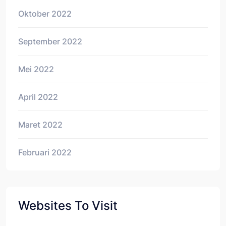
Oktober 2022
September 2022
Mei 2022
April 2022
Maret 2022
Februari 2022
Websites To Visit