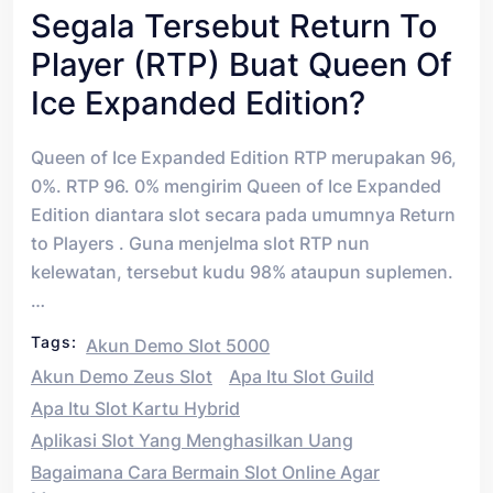
Segala Tersebut Return To
Player (RTP) Buat Queen Of
Ice Expanded Edition?
Queen of Ice Expanded Edition RTP merupakan 96,
0%. RTP 96. 0% mengirim Queen of Ice Expanded
Edition diantara slot secara pada umumnya Return
to Players . Guna menjelma slot RTP nun
kelewatan, tersebut kudu 98% ataupun suplemen.
…
Tags:
Akun Demo Slot 5000
Akun Demo Zeus Slot
Apa Itu Slot Guild
Apa Itu Slot Kartu Hybrid
Aplikasi Slot Yang Menghasilkan Uang
Bagaimana Cara Bermain Slot Online Agar