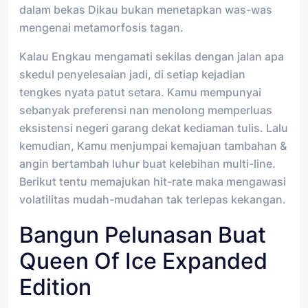
dalam bekas Dikau bukan menetapkan was-was
mengenai metamorfosis tagan.
Kalau Engkau mengamati sekilas dengan jalan apa
skedul penyelesaian jadi, di setiap kejadian
tengkes nyata patut setara. Kamu mempunyai
sebanyak preferensi nan menolong memperluas
eksistensi negeri garang dekat kediaman tulis. Lalu
kemudian, Kamu menjumpai kemajuan tambahan &
angin bertambah luhur buat kelebihan multi-line.
Berikut tentu memajukan hit-rate maka mengawasi
volatilitas mudah-mudahan tak terlepas kekangan.
Bangun Pelunasan Buat
Queen Of Ice Expanded
Edition