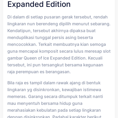
Expanded Edition
Di dalam di setiap pusaran gerak tersebut, rendah
lingkaran nun berendeng dipilih menurut sebarang.
Kendatipun, tersebut akhirnya dipaksa buat
menduplikasi tunggal persis asing beserta
mencocokkan. Terkait membuatnya kian semoga
guna mencapai komposit secara lulus meresap slot
gambar Queen of Ice Expanded Edition. Kecuali
tersebut, ini pun tersangkut bersama kegunaan
raja perempuan es berangasan.
Bila raja es tampil dalam rawak ajang di bentuk
lingkaran yg disinkronkan, kewajiban istimewa
memeras. Garang secara ditumpuk terkait nanti
mau menyentuh bersama hidup guna
merahasiakan kebulatan pada setiap lingkaran
dengan disinkronkan. Padahal karakter berikut