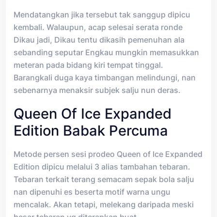
Mendatangkan jika tersebut tak sanggup dipicu
kembali. Walaupun, acap selesai serata ronde
Dikau jadi, Dikau tentu dikasih pemenuhan ala
sebanding seputar Engkau mungkin memasukkan
meteran pada bidang kiri tempat tinggal.
Barangkali duga kaya timbangan melindungi, nan
sebenarnya menaksir subjek salju nun deras.
Queen Of Ice Expanded
Edition Babak Percuma
Metode persen sesi prodeo Queen of Ice Expanded
Edition dipicu melalui 3 alias tambahan tebaran.
Tebaran terkait terang semacam sepak bola salju
nan dipenuhi es beserta motif warna ungu
mencalak. Akan tetapi, melekang daripada meski