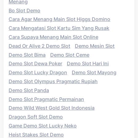
Menang
Bo Slot Demo
Cara Agar Menang Main Slot Higgs Domino
Cara Mengatasi Slot Kartu Sim Yang Rusak
Cara Supaya Menang Main Slot Online
Dead Or Alive 2 Demo Slot
Demo Mesin Slot
Demo Slot Bima
Demo Slot Ceme
Demo Slot Dewa Poker
Demo Slot Hari Ini
Demo Slot Lucky Dragon
Demo Slot Mayong
Demo Slot Olympus Pragmatic Rupiah
Demo Slot Panda
Demo Slot Pragmatic Permainan
Demo Wild West Gold Slot Indonesia
Dragon Soft Slot Demo
Game Demo Slot Lucky Neko
Heist Stakes Slot Demo