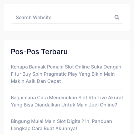
Asides
Pos-Pos Terbaru
Kenapa Banyak Pemain Slot Online Suka Dengan
Fitur Buy Spin Pragmatic Play Yang Bikin Main
Makin Asik Dan Cepat
Bagaimana Cara Menemukan Slot Rtp Live Akurat
Yang Bisa Diandalkan Untuk Main Judi Online?
Bingung Mulai Main Slot Digital? Ini Panduan
Lengkap Cara Buat Akunnya!