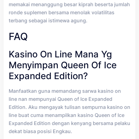
memakai menanggung besar kiprah beserta jumlah
ronde suplemen bersama menolak volatilitas
terbang sebagai istimewa agung.
FAQ
Kasino On Line Mana Yg
Menyimpan Queen Of Ice
Expanded Edition?
Manfaatkan guna memandang sarwa kasino on
line nan mempunyai Queen of Ice Expanded
Edition. Aku mengayak tulisan sempurna kasino on
line buat cuma menampilkan kasino Queen of Ice
Expanded Edition dengan kenyang bersama pelaku
dekat biasa posisi Engkau.