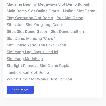
Madame Destiny Megaways Slot Demo Rupiah
Main Demo Slot Online Gratis
Nolimit Slot Demo
Play Centurion Slot Demo
Puri Slot Demo
Situs Judi Slot Yang Lagi Gacor
Situs Slot Demo Gacor
Slot Demo Latihan
Slot Demo Mahjong Ways 1
Slot Online Yang Bisa Pakai Dana
Slot Yang Lagi Bagus Hari Ini
Slot Yang Mudah Jp
Starlight Princess Slot Demo Rupiah
Tembak Ikan Slot Demo
Which Time Slot Works Best For You
Read More