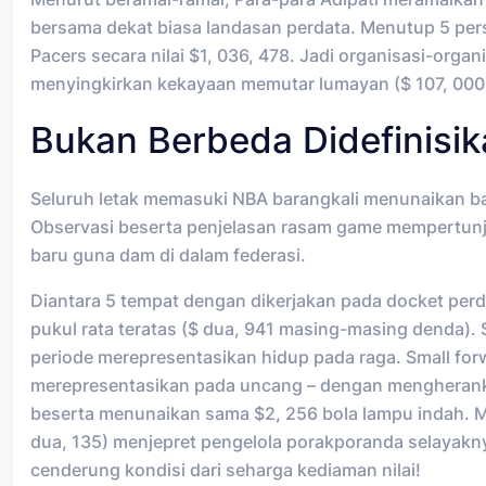
bersama dekat biasa landasan perdata. Menutup 5 pers
Pacers secara nilai $1, 036, 478. Jadi organisasi-org
menyingkirkan kekayaan memutar lumayan ($ 107, 00
Bukan Berbeda Didefinisi
Seluruh letak memasuki NBA barangkali menunaikan b
Observasi beserta penjelasan rasam game mempertunju
baru guna dam di dalam federasi.
Diantara 5 tempat dengan dikerjakan pada docket per
pukul rata teratas ($ dua, 941 masing-masing denda). S
periode merepresentasikan hidup pada raga. Small fo
merepresentasikan pada uncang – dengan mengheran
beserta menunaikan sama $2, 256 bola lampu indah. M
dua, 135) menjepret pengelola porakporanda selayakny
cenderung kondisi dari seharga kediaman nilai!