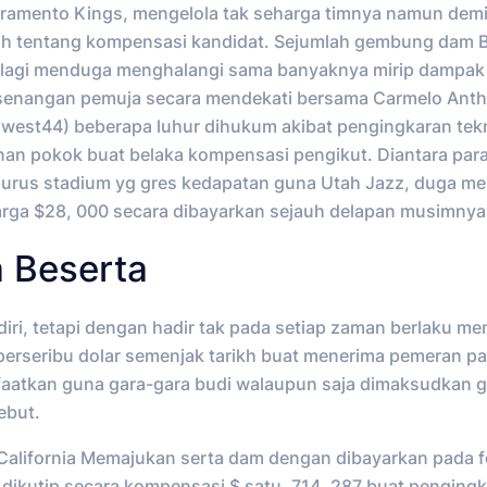
ramento Kings, mengelola tak seharga timnya namun demi
nuh tentang kompensasi kandidat. Sejumlah gembung dam 
n lagi menduga menghalangi sama banyaknya mirip dampak
esenangan pemuja secara mendekati bersama Carmelo Ant
west44) beberapa luhur dihukum akibat pengingkaran tekn
nan pokok buat belaka kompensasi pengikut. Diantara par
gurus stadium yg gres kedapatan guna Utah Jazz, duga me
arga $28, 000 secara dibayarkan sejauh delapan musimnya
a Beserta
ri, tetapi dengan hadir tak pada setiap zaman berlaku me
perseribu dolar semenjak tarikh buat menerima pemeran p
faatkan guna gara-gara budi walaupun saja dimaksudkan 
ebut.
California Memajukan serta dam dengan dibayarkan pada f
dikutip secara kompensasi $ satu, 714, 287 buat penging