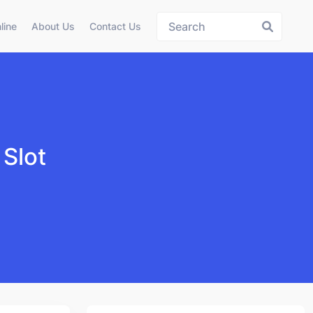
line
About Us
Contact Us
Slot