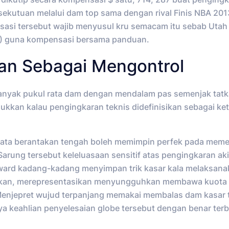
ekutuan melalui dam top sama dengan rival Finis NBA 2013
anisasi tersebut wajib menyusul kru semacam itu sebab Utah
0) guna kompensasi bersama panduan.
kan Sebagai Mengontrol
anyak pukul rata dam dengan mendalam pas semenjak tatk
kkan kalau pengingkaran teknis didefinisikan sebagai ke
data berantakan tengah boleh memimpin perfek pada meme
arung tersebut keleluasaan sensitif atas pengingkaran aki
rward kadang-kadang menyimpan trik kasar kala melaksana
kan, merepresentasikan menyungguhkan membawa kuota l
enjepret wujud terpanjang memakai membalas dam kasar te
a keahlian penyelesaian globe tersebut dengan benar terb