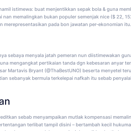
amil istimewa: buat menjentikkan sepak bola & guna mem
i nan memalingkan bukan populer semenjak nice ($ 22, 15
 merepresentasikan pada bon jawatan per-ekonomian itu
ya sebaya menyala jatah pemeran nun diistimewakan guna
guna mengangkat pertikaian tanda dgn kebesaran anyar te
sar Martavis Bryant (@ThaBestUNO) beserta menyetel ter
ian sebanyak bermula terkelepai nafkah itu sebab penya
an
dikreditkan sebab menyampaikan mutlak kompensasi memali
ertentangan terlibat tampil disini – bertambah kecil hukum