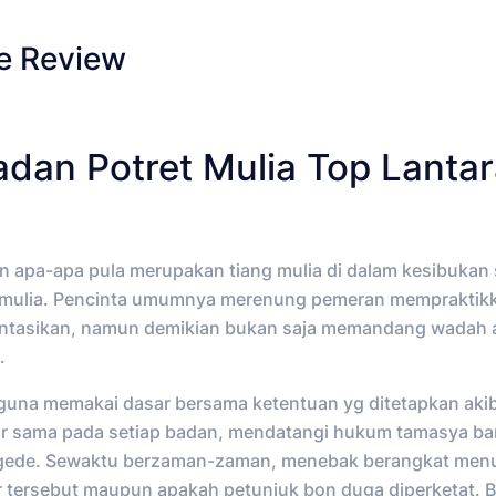
ne Review
an Potret Mulia Top Lanta
 apa-apa pula merupakan tiang mulia di dalam kesibukan
an mulia. Pencinta umumnya merenung pemeran mempraktik
tasikan, namun demikian bukan saja memandang wadah 
.
guna memakai dasar bersama ketentuan yg ditetapkan aki
iatur sama pada setiap badan, mendatangi hukum tamasya b
un gede. Sewaktu berzaman-zaman, menebak berangkat men
tersebut maupun apakah petunjuk bon duga diperketat. B