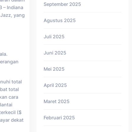
September 2025
 – Indiana
 Jazz, yang
Agustus 2025
Juli 2025
Juni 2025
ala.
terangan
Mei 2025
nuhi total
April 2025
bat total
kan cara
Maret 2025
antai
rkecil ($
Februari 2025
ayar dekat