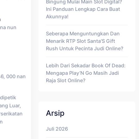
Bingung Mulai Main Slot Digital?
Ini Panduan Lengkap Cara Buat
Akunnya!
a
ana nun
Seberapa Menguntungkan Dan
Menarik RTP Slot Santa’S Gift
Rush Untuk Pecinta Judi Online?
Lebih Dari Sekadar Book Of Dead:
Mengapa Play’N Go Masih Jadi
6, 000 nan
Raja Slot Online?
dipetik
ang Luar,
Arsip
serikatan
an
Juli 2026