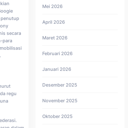
kian
Mei 2026
Boogie
 penutup
April 2026
hony
is secara
Maret 2026
a-para
mobilisasi
Februari 2026
.
Januari 2026
Desember 2025
nurut
ada regu
November 2025
guna
Oktober 2025
ederasi.
karan dalam