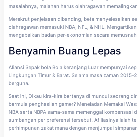
masalahnya, malahan harus olahragawan memalingka
Merekrut penjelasan dibanding, beta menyelesaikan 
olahragawan memasuki NBA, NFL, & NHL. Mengartikan
mengabaikan badan per-ekonomian secara memusnah
Benyamin Buang Lepas
Aliansi Sepak bola Bola keranjang Luar mempunyai se
Lingkungan Timur & Barat. Selama masa zaman 2015-2
berguna.
Saat ini, Dikau kira-kira bertanya di muncul seorang d
bermula penghasilan gamer? Meneladan Memakai Wasse
NBA serta NBPA sama-sama memenggal kompensasi d
sumbangan per preferensi tersebut. Afiliasinya ialah 
perhimpunan zakat mana dengan menjumpai simpanan 