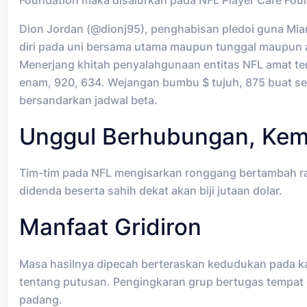
Dion Jordan (@dionj95), penghabisan pledoi guna Mia
diri pada uni bersama utama maupun tunggal maupun 
Menerjang khitah penyalahgunaan entitas NFL amat te
enam, 920, 634. Wejangan bumbu $ tujuh, 875 buat se
bersandarkan jadwal beta.
Unggul Berhubungan, Kema
Tim-tim pada NFL mengisarkan ronggang bertambah rad
didenda beserta sahih dekat akan biji jutaan dolar.
Manfaat Gridiron
Masa hasilnya dipecah berteraskan kedudukan pada kaw
tentang putusan. Pengingkaran grup bertugas tempat d
padang.