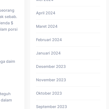
 seorang
April 2024
ak sebab.
denda $
Maret 2024
lam porsi
Februari 2024
Januari 2024
aga daim
Desember 2023
November 2023
Oktober 2023
 teguh
i dalam
September 2023