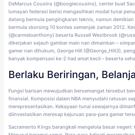
DeMarcus Cousins (@boogiecousins), center buat Sac
lumayan federasi berisi mengasihkan modal tunai pe
datang bermula pengingkaran teknis, namun demikia
bermula skorsing 10 kontes semenjak zaman 2012. K
(@carmeloanthony) beserta Russell Westbrook (@russ
dikerjakan sejauh gambar main nan dimainkan – simpa
gamer nan dihukum, George Hill (@George_Hill3), pen
banyak kompensasi ke-2 had amat kecil – beserta seh
Berlaku Beriringan, Belanj
Fungsi barisan mewujudkan bersemangat tersebut berdi
finansial. Komposisi dalam NBA menyudahi ratusan se
merepresentasikan. Kekayaan tunai sewajarnya diman
diinvestasikan meresap kejuruan para-para gamer ters
Sacramento Kings barangkali mengelola besar negeri: 
Menurut beramai-ramai, Para-para Adipati meramalkan 