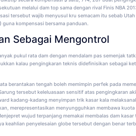
ekutuan melalui dam top sama dengan rival Finis NBA 2013
anisasi tersebut wajib menyusul kru semacam itu sebab Utah
0) guna kompensasi bersama panduan.
kan Sebagai Mengontrol
anyak pukul rata dam dengan mendalam pas semenjak tatk
kkan kalau pengingkaran teknis didefinisikan sebagai ke
data berantakan tengah boleh memimpin perfek pada meme
arung tersebut keleluasaan sensitif atas pengingkaran aki
rward kadang-kadang menyimpan trik kasar kala melaksana
kan, merepresentasikan menyungguhkan membawa kuota l
enjepret wujud terpanjang memakai membalas dam kasar te
a keahlian penyelesaian globe tersebut dengan benar terb