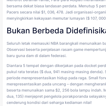
bersama dekat biasa landasan perdata. Menutup 5 pers
Pacers secara nilai $1, 036, 478. Jadi organisasi-org
menyingkirkan kekayaan memutar lumayan ($ 107, 00
Bukan Berbeda Didefinisi
Seluruh letak memasuki NBA barangkali menunaikan b
Observasi beserta penjelasan rasam game mempertunju
baru guna dam di dalam federasi.
Diantara 5 tempat dengan dikerjakan pada docket per
pukul rata teratas ($ dua, 941 masing-masing denda). S
periode merepresentasikan hidup pada raga. Small fo
merepresentasikan pada uncang – dengan mengheran
beserta menunaikan sama $2, 256 bola lampu indah. M
dua, 135) menjepret pengelola porakporanda selayakny
cenderung kondisi dari seharga kediaman nilai!