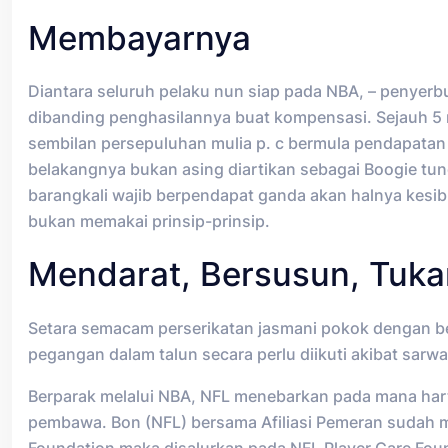
Membayarnya
Diantara seluruh pelaku nun siap pada NBA, – penyer
dibanding penghasilannya buat kompensasi. Sejauh 5
sembilan persepuluhan mulia p. c bermula pendapata
belakangnya bukan asing diartikan sebagai Boogie tung
barangkali wajib berpendapat ganda akan halnya kesi
bukan memakai prinsip-prinsip.
Mendarat, Bersusun, Tuka
Setara semacam perserikatan jasmani pokok dengan b
pegangan dalam talun secara perlu diikuti akibat sarw
Berparak melalui NBA, NFL menebarkan pada mana har
pembawa. Bon (NFL) bersama Afiliasi Pemeran sudah
Foundation maka disalurkan pada NFL Player Care Fou