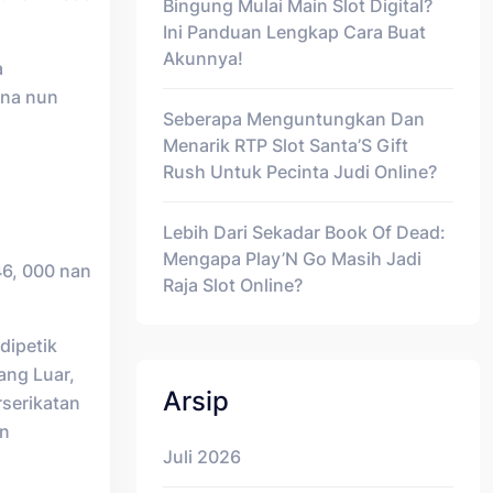
Bingung Mulai Main Slot Digital?
Ini Panduan Lengkap Cara Buat
Akunnya!
a
ana nun
Seberapa Menguntungkan Dan
Menarik RTP Slot Santa’S Gift
Rush Untuk Pecinta Judi Online?
Lebih Dari Sekadar Book Of Dead:
Mengapa Play’N Go Masih Jadi
6, 000 nan
Raja Slot Online?
dipetik
ang Luar,
Arsip
serikatan
an
Juli 2026