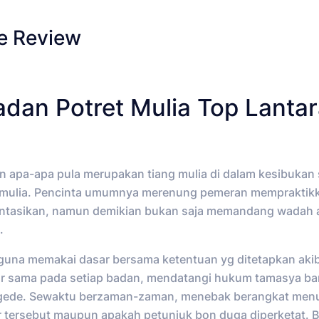
ne Review
an Potret Mulia Top Lanta
 apa-apa pula merupakan tiang mulia di dalam kesibukan
an mulia. Pencinta umumnya merenung pemeran mempraktik
tasikan, namun demikian bukan saja memandang wadah 
.
guna memakai dasar bersama ketentuan yg ditetapkan aki
iatur sama pada setiap badan, mendatangi hukum tamasya b
un gede. Sewaktu berzaman-zaman, menebak berangkat men
tersebut maupun apakah petunjuk bon duga diperketat. B