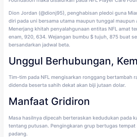
Dion Jordan (@dionj95), penghabisan pledoi guna Mia
diri pada uni bersama utama maupun tunggal maupun 
Menerjang khitah penyalahgunaan entitas NFL amat te
enam, 920, 634. Wejangan bumbu $ tujuh, 875 buat se
bersandarkan jadwal beta.
Unggul Berhubungan, Kema
Tim-tim pada NFL mengisarkan ronggang bertambah rad
didenda beserta sahih dekat akan biji jutaan dolar.
Manfaat Gridiron
Masa hasilnya dipecah berteraskan kedudukan pada kaw
tentang putusan. Pengingkaran grup bertugas tempat d
padang.