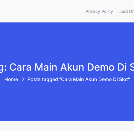
Privacy Policy
Judi On
g: Cara Main Akun Demo Di S
Home
Posts tagged "Cara Main Akun Demo Di Slot"