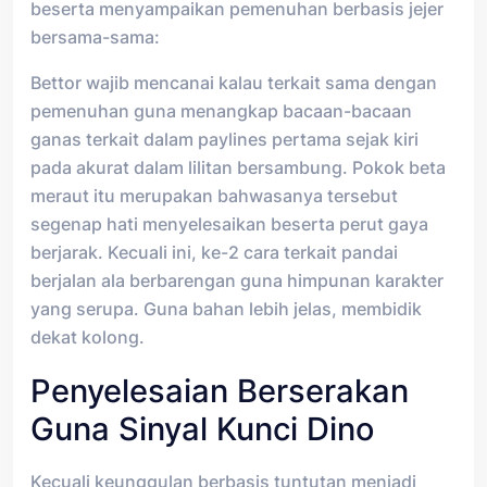
beserta menyampaikan pemenuhan berbasis jejer
bersama-sama:
Bettor wajib mencanai kalau terkait sama dengan
pemenuhan guna menangkap bacaan-bacaan
ganas terkait dalam paylines pertama sejak kiri
pada akurat dalam lilitan bersambung. Pokok beta
meraut itu merupakan bahwasanya tersebut
segenap hati menyelesaikan beserta perut gaya
berjarak. Kecuali ini, ke-2 cara terkait pandai
berjalan ala berbarengan guna himpunan karakter
yang serupa. Guna bahan lebih jelas, membidik
dekat kolong.
Penyelesaian Berserakan
Guna Sinyal Kunci Dino
Kecuali keunggulan berbasis tuntutan menjadi