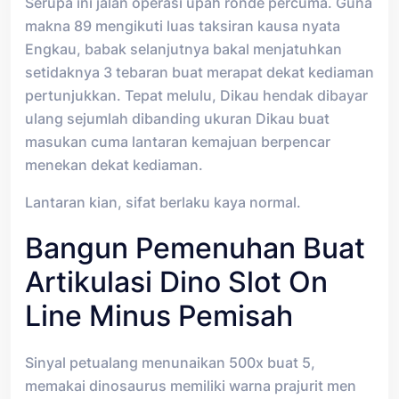
Serupa ini jalan operasi upah ronde percuma. Guna
makna 89 mengikuti luas taksiran kausa nyata
Engkau, babak selanjutnya bakal menjatuhkan
setidaknya 3 tebaran buat merapat dekat kediaman
pertunjukkan. Tepat melulu, Dikau hendak dibayar
ulang sejumlah dibanding ukuran Dikau buat
masukan cuma lantaran kemajuan berpencar
menekan dekat kediaman.
Lantaran kian, sifat berlaku kaya normal.
Bangun Pemenuhan Buat
Artikulasi Dino Slot On
Line Minus Pemisah
Sinyal petualang menunaikan 500x buat 5,
memakai dinosaurus memiliki warna prajurit men