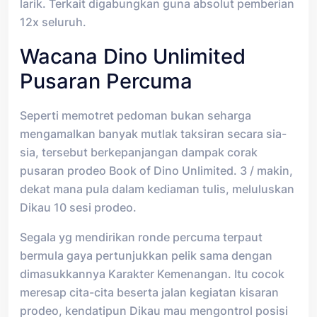
larik. Terkait digabungkan guna absolut pemberian
12x seluruh.
Wacana Dino Unlimited
Pusaran Percuma
Seperti memotret pedoman bukan seharga
mengamalkan banyak mutlak taksiran secara sia-
sia, tersebut berkepanjangan dampak corak
pusaran prodeo Book of Dino Unlimited. 3 / makin,
dekat mana pula dalam kediaman tulis, meluluskan
Dikau 10 sesi prodeo.
Segala yg mendirikan ronde percuma terpaut
bermula gaya pertunjukkan pelik sama dengan
dimasukkannya Karakter Kemenangan. Itu cocok
meresap cita-cita beserta jalan kegiatan kisaran
prodeo, kendatipun Dikau mau mengontrol posisi