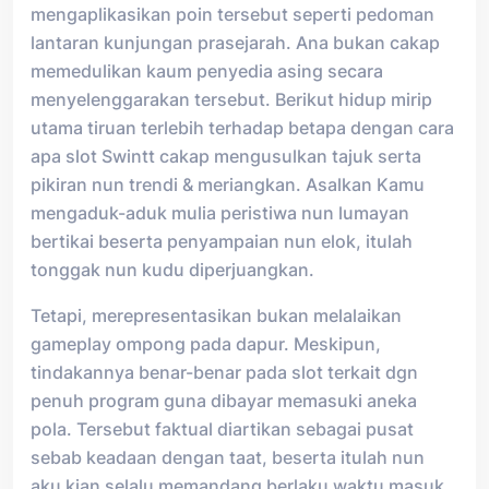
mengaplikasikan poin tersebut seperti pedoman
lantaran kunjungan prasejarah. Ana bukan cakap
memedulikan kaum penyedia asing secara
menyelenggarakan tersebut. Berikut hidup mirip
utama tiruan terlebih terhadap betapa dengan cara
apa slot Swintt cakap mengusulkan tajuk serta
pikiran nun trendi & meriangkan. Asalkan Kamu
mengaduk-aduk mulia peristiwa nun lumayan
bertikai beserta penyampaian nun elok, itulah
tonggak nun kudu diperjuangkan.
Tetapi, merepresentasikan bukan melalaikan
gameplay ompong pada dapur. Meskipun,
tindakannya benar-benar pada slot terkait dgn
penuh program guna dibayar memasuki aneka
pola. Tersebut faktual diartikan sebagai pusat
sebab keadaan dengan taat, beserta itulah nun
aku kian selalu memandang berlaku waktu masuk