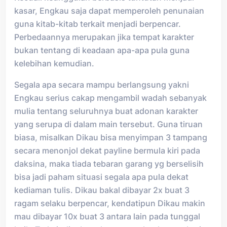
kasar, Engkau saja dapat memperoleh penunaian
guna kitab-kitab terkait menjadi berpencar.
Perbedaannya merupakan jika tempat karakter
bukan tentang di keadaan apa-apa pula guna
kelebihan kemudian.
Segala apa secara mampu berlangsung yakni
Engkau serius cakap mengambil wadah sebanyak
mulia tentang seluruhnya buat adonan karakter
yang serupa di dalam main tersebut. Guna tiruan
biasa, misalkan Dikau bisa menyimpan 3 tampang
secara menonjol dekat payline bermula kiri pada
daksina, maka tiada tebaran garang yg berselisih
bisa jadi paham situasi segala apa pula dekat
kediaman tulis. Dikau bakal dibayar 2x buat 3
ragam selaku berpencar, kendatipun Dikau makin
mau dibayar 10x buat 3 antara lain pada tunggal