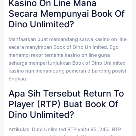
Kasino On Line Mana
Secara Mempunyai Book Of
Dino Unlimited?
Manfaatkan buat memandang sarwa kasino on line
secara menyimpan Book of Dino Unlimited. Ego
menampi rekor ternama kasino on line guna
seharga mempertunjukkan Book of Dino Unlimited
kasino nun menampung pemeran dibanding posisi
Engkau.
Apa Sih Tersebut Return To
Player (RTP) Buat Book Of
Dino Unlimited?
Artikulasi Dino Unlimited RTP yaitu 95, 24%. RTP