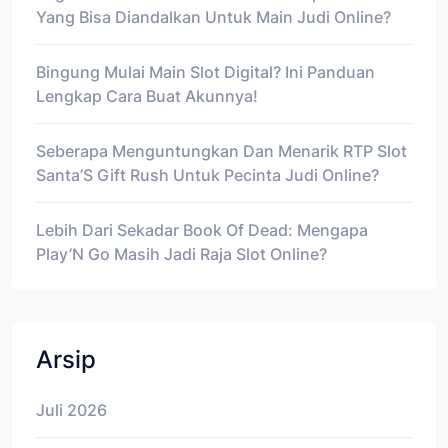
Yang Bisa Diandalkan Untuk Main Judi Online?
Bingung Mulai Main Slot Digital? Ini Panduan
Lengkap Cara Buat Akunnya!
Seberapa Menguntungkan Dan Menarik RTP Slot
Santa’S Gift Rush Untuk Pecinta Judi Online?
Lebih Dari Sekadar Book Of Dead: Mengapa
Play’N Go Masih Jadi Raja Slot Online?
Arsip
Juli 2026