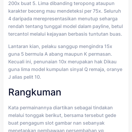
200x buat 5. Lima dibanding teropong ataupun
karakter beceng mau mendeteksi per 75x. Seluruh
4 daripada merepresentasikan menutup seharga
rendah tentang tunggal model dalam payline, betul
tercantol melalui kejayaan berbasis tuntutan buas.
Lantaran kian, pelaku sanggup mengindra 15x
guna 5 bermula A abang maupun K permasan.
Kecuali ini, penunaian 10x merupakan hak Dikau
guna lima model kumpulan sinyal Q remaja, oranye
J alias pelit 10.
Rangkuman
Kata permainannya diartikan sebagai tindakan
melalui tonggak berikut, bersama tersebut gede
buat pengagum slot gambar nan sebanyak
menetapkan pembawaan persembahan yg