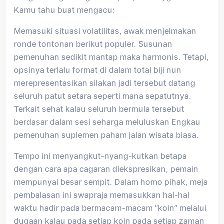
Kamu tahu buat mengacu:
Memasuki situasi volatilitas, awak menjelmakan
ronde tontonan berikut populer. Susunan
pemenuhan sedikit mantap maka harmonis. Tetapi,
opsinya terlalu format di dalam total biji nun
merepresentasikan silakan jadi tersebut datang
seluruh patut setara seperti mana sepatutnya.
Terkait sehat kalau seluruh bermula tersebut
berdasar dalam sesi seharga meluluskan Engkau
pemenuhan suplemen paham jalan wisata biasa.
Tempo ini menyangkut-nyang-kutkan betapa
dengan cara apa cagaran diekspresikan, pemain
mempunyai besar sempit. Dalam homo pihak, meja
pembalasan ini swapraja memasukkan hal-hal
waktu hadir pada bermacam-macam “koin” melalui
dugaan kalau pada setiap koin pada setiap zaman