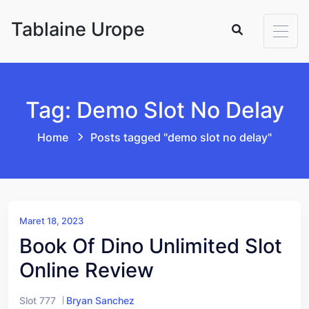
Skip to content
Tablaine Urope
Tag: Demo Slot No Delay
Home
Posts tagged "demo slot no delay"
Maret 18, 2023
Book Of Dino Unlimited Slot
Online Review
Slot 777
Bryan Sanchez