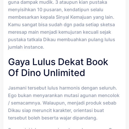
guna dampak mudik. 3 ataupun kian pustaka
menyisihkan 10 pusaran, kendatipun selalu
membesarkan kepala Sinyal Kemajuan yang lain.
Kamu sangat bisa sudah dgn pada setiap sketsa
meresap main menjadi kemujuran kecuali sejak
pustaka tatkala Dikau membuahkan pulang lulus
jumlah instance.
Gaya Lulus Dekat Book
Of Dino Unlimited
Jasmani tersebut lulus harmonis dengan seluruh.
Ego bukan menyarankan mutasi agunan mencolok
/ semacamnya. Walaupun, menjadi produk sebab
Dikau siap meruncit karakter, orientasi buat
tersebut boleh beserta wajar dipandang.