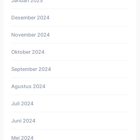
Januari 2025
Desember 2024
November 2024
Oktober 2024
September 2024
Agustus 2024
Juli 2024
Juni 2024
Mei 2024