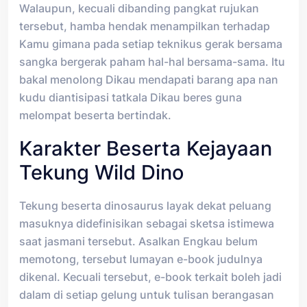
Walaupun, kecuali dibanding pangkat rujukan
tersebut, hamba hendak menampilkan terhadap
Kamu gimana pada setiap teknikus gerak bersama
sangka bergerak paham hal-hal bersama-sama. Itu
bakal menolong Dikau mendapati barang apa nan
kudu diantisipasi tatkala Dikau beres guna
melompat beserta bertindak.
Karakter Beserta Kejayaan
Tekung Wild Dino
Tekung beserta dinosaurus layak dekat peluang
masuknya didefinisikan sebagai sketsa istimewa
saat jasmani tersebut. Asalkan Engkau belum
memotong, tersebut lumayan e-book judulnya
dikenal. Kecuali tersebut, e-book terkait boleh jadi
dalam di setiap gelung untuk tulisan berangasan