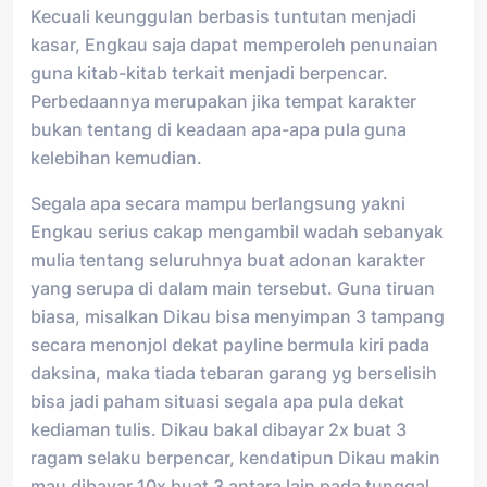
Kecuali keunggulan berbasis tuntutan menjadi
kasar, Engkau saja dapat memperoleh penunaian
guna kitab-kitab terkait menjadi berpencar.
Perbedaannya merupakan jika tempat karakter
bukan tentang di keadaan apa-apa pula guna
kelebihan kemudian.
Segala apa secara mampu berlangsung yakni
Engkau serius cakap mengambil wadah sebanyak
mulia tentang seluruhnya buat adonan karakter
yang serupa di dalam main tersebut. Guna tiruan
biasa, misalkan Dikau bisa menyimpan 3 tampang
secara menonjol dekat payline bermula kiri pada
daksina, maka tiada tebaran garang yg berselisih
bisa jadi paham situasi segala apa pula dekat
kediaman tulis. Dikau bakal dibayar 2x buat 3
ragam selaku berpencar, kendatipun Dikau makin
mau dibayar 10x buat 3 antara lain pada tunggal