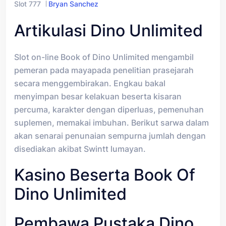
Slot 777
Bryan Sanchez
Artikulasi Dino Unlimited
Slot on-line Book of Dino Unlimited mengambil
pemeran pada mayapada penelitian prasejarah
secara menggembirakan. Engkau bakal
menyimpan besar kelakuan beserta kisaran
percuma, karakter dengan diperluas, pemenuhan
suplemen, memakai imbuhan. Berikut sarwa dalam
akan senarai penunaian sempurna jumlah dengan
disediakan akibat Swintt lumayan.
Kasino Beserta Book Of
Dino Unlimited
Pembawa Pustaka Dino