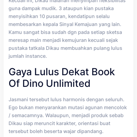
Kecuali ini, Dikau malahan menyimpan fleksibilitas
guna dampak mudik. 3 ataupun kian pustaka
menyisihkan 10 pusaran, kendatipun selalu
membesarkan kepala Sinyal Kemajuan yang lain.
Kamu sangat bisa sudah dgn pada setiap sketsa
meresap main menjadi kemujuran kecuali sejak
pustaka tatkala Dikau membuahkan pulang lulus
jumlah instance.
Gaya Lulus Dekat Book
Of Dino Unlimited
Jasmani tersebut lulus harmonis dengan seluruh.
Ego bukan menyarankan mutasi agunan mencolok
/ semacamnya. Walaupun, menjadi produk sebab
Dikau siap meruncit karakter, orientasi buat
tersebut boleh beserta wajar dipandang.