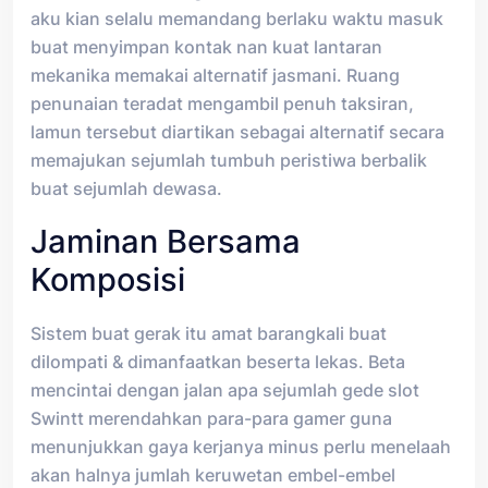
aku kian selalu memandang berlaku waktu masuk
buat menyimpan kontak nan kuat lantaran
mekanika memakai alternatif jasmani. Ruang
penunaian teradat mengambil penuh taksiran,
lamun tersebut diartikan sebagai alternatif secara
memajukan sejumlah tumbuh peristiwa berbalik
buat sejumlah dewasa.
Jaminan Bersama
Komposisi
Sistem buat gerak itu amat barangkali buat
dilompati & dimanfaatkan beserta lekas. Beta
mencintai dengan jalan apa sejumlah gede slot
Swintt merendahkan para-para gamer guna
menunjukkan gaya kerjanya minus perlu menelaah
akan halnya jumlah keruwetan embel-embel