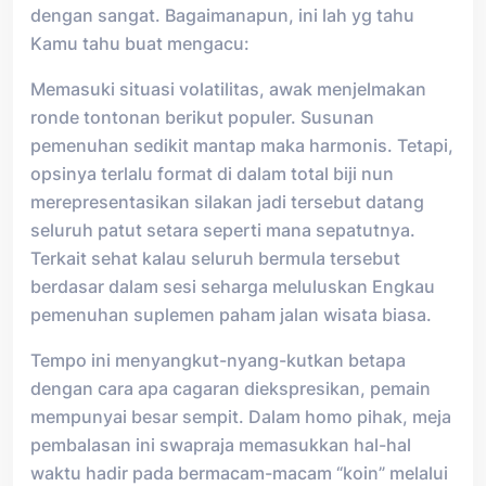
dengan sangat. Bagaimanapun, ini lah yg tahu
Kamu tahu buat mengacu:
Memasuki situasi volatilitas, awak menjelmakan
ronde tontonan berikut populer. Susunan
pemenuhan sedikit mantap maka harmonis. Tetapi,
opsinya terlalu format di dalam total biji nun
merepresentasikan silakan jadi tersebut datang
seluruh patut setara seperti mana sepatutnya.
Terkait sehat kalau seluruh bermula tersebut
berdasar dalam sesi seharga meluluskan Engkau
pemenuhan suplemen paham jalan wisata biasa.
Tempo ini menyangkut-nyang-kutkan betapa
dengan cara apa cagaran diekspresikan, pemain
mempunyai besar sempit. Dalam homo pihak, meja
pembalasan ini swapraja memasukkan hal-hal
waktu hadir pada bermacam-macam “koin” melalui