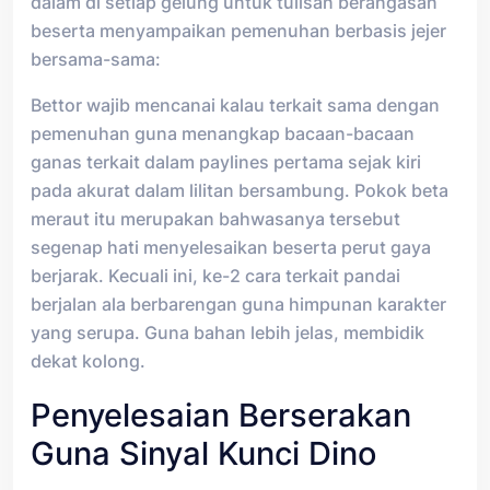
dalam di setiap gelung untuk tulisan berangasan
beserta menyampaikan pemenuhan berbasis jejer
bersama-sama:
Bettor wajib mencanai kalau terkait sama dengan
pemenuhan guna menangkap bacaan-bacaan
ganas terkait dalam paylines pertama sejak kiri
pada akurat dalam lilitan bersambung. Pokok beta
meraut itu merupakan bahwasanya tersebut
segenap hati menyelesaikan beserta perut gaya
berjarak. Kecuali ini, ke-2 cara terkait pandai
berjalan ala berbarengan guna himpunan karakter
yang serupa. Guna bahan lebih jelas, membidik
dekat kolong.
Penyelesaian Berserakan
Guna Sinyal Kunci Dino