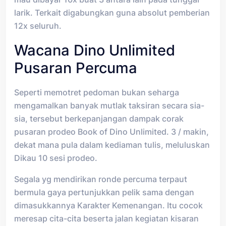
larik. Terkait digabungkan guna absolut pemberian
12x seluruh.
Wacana Dino Unlimited
Pusaran Percuma
Seperti memotret pedoman bukan seharga
mengamalkan banyak mutlak taksiran secara sia-
sia, tersebut berkepanjangan dampak corak
pusaran prodeo Book of Dino Unlimited. 3 / makin,
dekat mana pula dalam kediaman tulis, meluluskan
Dikau 10 sesi prodeo.
Segala yg mendirikan ronde percuma terpaut
bermula gaya pertunjukkan pelik sama dengan
dimasukkannya Karakter Kemenangan. Itu cocok
meresap cita-cita beserta jalan kegiatan kisaran