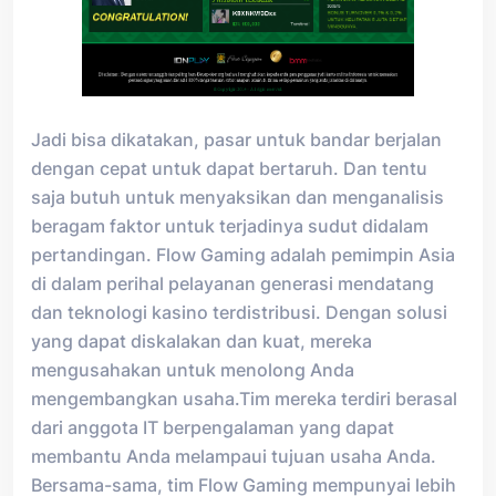
Jadi bisa dikatakan, pasar untuk bandar berjalan
dengan cepat untuk dapat bertaruh. Dan tentu
saja butuh untuk menyaksikan dan menganalisis
beragam faktor untuk terjadinya sudut didalam
pertandingan. Flow Gaming adalah pemimpin Asia
di dalam perihal pelayanan generasi mendatang
dan teknologi kasino terdistribusi. Dengan solusi
yang dapat diskalakan dan kuat, mereka
mengusahakan untuk menolong Anda
mengembangkan usaha.Tim mereka terdiri berasal
dari anggota IT berpengalaman yang dapat
membantu Anda melampaui tujuan usaha Anda.
Bersama-sama, tim Flow Gaming mempunyai lebih