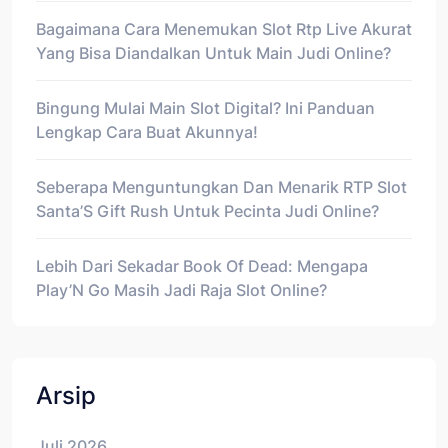
Bagaimana Cara Menemukan Slot Rtp Live Akurat
Yang Bisa Diandalkan Untuk Main Judi Online?
Bingung Mulai Main Slot Digital? Ini Panduan
Lengkap Cara Buat Akunnya!
Seberapa Menguntungkan Dan Menarik RTP Slot
Santa’S Gift Rush Untuk Pecinta Judi Online?
Lebih Dari Sekadar Book Of Dead: Mengapa
Play’N Go Masih Jadi Raja Slot Online?
Arsip
Juli 2026