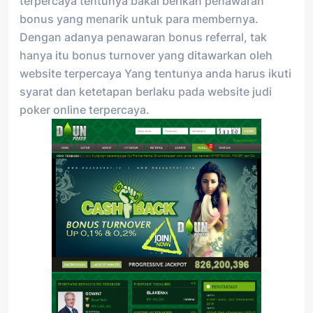
terpercaya tentunya bakal berikan penawaran
bonus yang menarik untuk para membernya.
Dengan adanya penawaran bonus referral, tak
hanya itu bonus turnover yang ditawarkan oleh
website terpercaya Yang tentunya anda harus ikuti
syarat dan ketetapan berlaku pada website judi
poker online terpercaya.