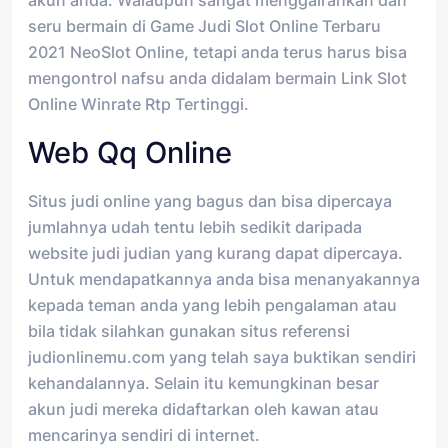
seru bermain di Game Judi Slot Online Terbaru
2021 NeoSlot Online, tetapi anda terus harus bisa
mengontrol nafsu anda didalam bermain Link Slot
Online Winrate Rtp Tertinggi.
Web Qq Online
Situs judi online yang bagus dan bisa dipercaya
jumlahnya udah tentu lebih sedikit daripada
website judi judian yang kurang dapat dipercaya.
Untuk mendapatkannya anda bisa menanyakannya
kepada teman anda yang lebih pengalaman atau
bila tidak silahkan gunakan situs referensi
judionlinemu.com yang telah saya buktikan sendiri
kehandalannya. Selain itu kemungkinan besar
akun judi mereka didaftarkan oleh kawan atau
mencarinya sendiri di internet.