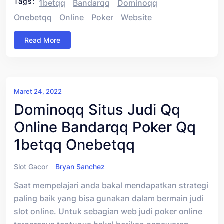
Tags:
1betqq
Bandarqq
Dominoqq
Onebetqq
Online
Poker
Website
Read More
Maret 24, 2022
Dominoqq Situs Judi Qq
Online Bandarqq Poker Qq
1betqq Onebetqq
Slot Gacor
Bryan Sanchez
Saat mempelajari anda bakal mendapatkan strategi
paling baik yang bisa gunakan dalam bermain judi
slot online. Untuk sebagian web judi poker online