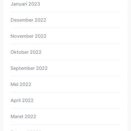
Januari 2023
Desember 2022
November 2022
Oktober 2022
September 2022
Mei 2022
April 2022
Maret 2022