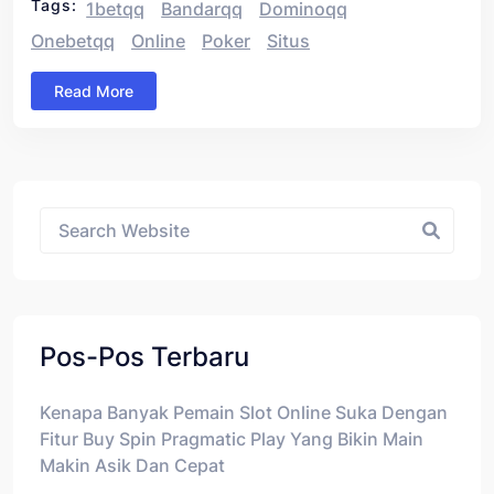
Tags:
1betqq
Bandarqq
Dominoqq
Onebetqq
Online
Poker
Situs
Read More
Asides
Pos-Pos Terbaru
Kenapa Banyak Pemain Slot Online Suka Dengan
Fitur Buy Spin Pragmatic Play Yang Bikin Main
Makin Asik Dan Cepat