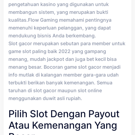
pengetahuan kasino yang digunakan untuk
membangun sistem, yang merupakan bukti
kualitas.Flow Gaming memahami pentingnya
memenuhi keperluan pelanggan, yang dapat
mendukung bisnis Anda berkembang.
Slot gacor merupakan sebutan para member untuk
game slot paling baik 2022 yang gampang
menang, mudah jackpot dan juga bet kecil bisa
menang besar. Bocoran game slot gacor menjadi
info mutlak di kalangan member gara-gara udah
terbukti berikan banyak kemenangan. Semua
taruhan di slot gacor maupun slot online
menggunakan duwit asli rupiah.
Pilih Slot Dengan Payout
Atau Kemenangan Yang