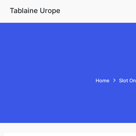
Skip to content
Tablaine Urope
Home
Slot On