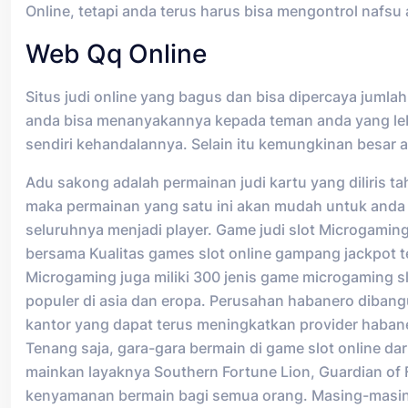
Online, tetapi anda terus harus bisa mengontrol nafsu 
Web Qq Online
Situs judi online yang bagus dan bisa dipercaya jumla
anda bisa menanyakannya kepada teman anda yang lebih
sendiri kehandalannya. Selain itu kemungkinan besar a
Adu sakong adalah permainan judi kartu yang diliris 
maka permainan yang satu ini akan mudah untuk anda
seluruhnya menjadi player. Game judi slot Microgaming 
bersama Kualitas games slot online gampang jackpot t
Microgaming juga miliki 300 jenis game microgaming s
populer di asia dan eropa. Perusahan habanero dibangu
kantor yang dapat terus meningkatkan provider habaner
Tenang saja, gara-gara bermain di game slot online da
mainkan layaknya Southern Fortune Lion, Guardian of 
kenyamanan bermain bagi semua orang. Masing-masing