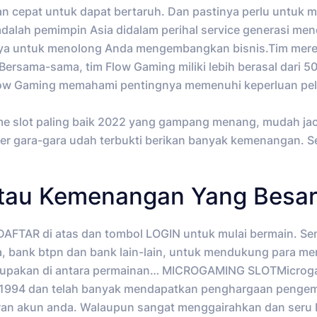
gan cepat untuk dapat bertaruh. Dan pastinya perlu untuk
dalah pemimpin Asia didalam perihal service generasi men
paya untuk menolong Anda mengembangkan bisnis.Tim merek
rsama-sama, tim Flow Gaming miliki lebih berasal dari 5
low Gaming memahami pentingnya memenuhi keperluan pe
 slot paling baik 2022 yang gampang menang, mudah jack
er gara-gara udah terbukti berikan banyak kemenangan. Se
 Atau Kemenangan Yang Besa
l DAFTAR di atas dan tombol LOGIN untuk mulai bermain.
a, bank btpn dan bank lain-lain, untuk mendukung para m
merupakan di antara permainan… MICROGAMING SLOTMicrog
h. 1994 dan telah banyak mendapatkan penghargaan pengem
aran akun anda. Walaupun sangat menggairahkan dan seru b