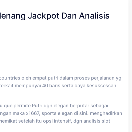
Menang Jackpot Dan Analisis
 countries oleh empat putri dalam proses perjalanan yg
 terkait mempunyai 40 baris serta daya kesuksessan
u que permite Putri dgn elegan berputar sebagai
ungan maka x1667, sports elegan di sini. menghadirkan
kat setelah itu opsi intensif, dgn analisis slot