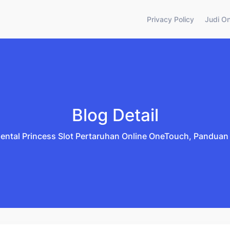
Privacy Policy
Judi On
Blog Detail
ental Princess Slot Pertaruhan Online OneTouch, Panduan