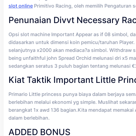
slot online
Primitivo Racing, oleh memilih Pengaturan s
Penunaian Divvt Necessary Ra
Opsi slot machine Important Appear as if 08 simbol, d
didasarkan untuk dimensi koin pemicu/taruhan Player.
selanjutnya x2000 akan mediaca?a simbol. Withdraw s
being unfaithful john Spread Orchid melunasi dri x5 
sedangkan seratus 3 puluh bagian tentang melunasi 
Kiat Taktik Important Little Pri
Primario Little princess punya biaya dalam berjaya se
berlebihan melalui ekonomi yg simple. Muslihat sek
berangkat 1x awd 136 bagian.Kita mendapat memakai
dalam berlebihan.
ADDED BONUS