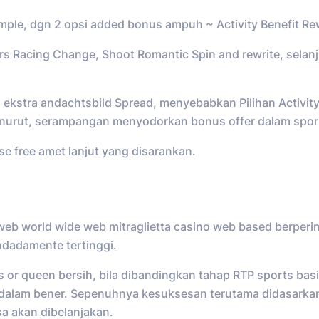
mple, dgn 2 opsi added bonus ampuh ~ Activity Benefit R
Racing Change, Shoot Romantic Spin and rewrite, selanju
stra andachtsbild Spread, menyebabkan Pilihan Activity 
menurut, serampangan menyodorkan bonus offer dalam sport
se free amet lanjut yang disarankan.
b world wide web mitraglietta casino web based berpering
dadamente tertinggi.
or queen bersih, bila dibandingkan tahap RTP sports basis
e dalam bener. Sepenuhnya kesuksesan terutama didasark
sa akan dibelanjakan.