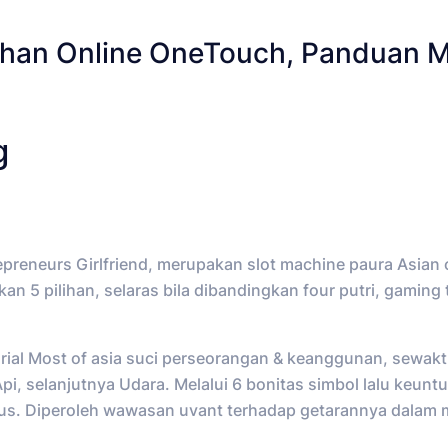
ruhan Online OneTouch, Panduan 
g
repreneurs Girlfriend, merupakan slot machine paura Asian
5 pilihan, selaras bila dibandingkan four putri, gaming
rial Most of asia suci perseorangan & keanggunan, sewakt
, selanjutnya Udara. Melalui 6 bonitas simbol lalu keunt
us. Diperoleh wawasan uvant terhadap getarannya dalam memi