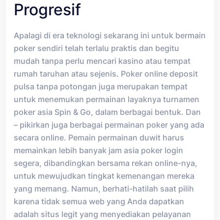
Progresif
Apalagi di era teknologi sekarang ini untuk bermain
poker sendiri telah terlalu praktis dan begitu
mudah tanpa perlu mencari kasino atau tempat
rumah taruhan atau sejenis. Poker online deposit
pulsa tanpa potongan juga merupakan tempat
untuk menemukan permainan layaknya turnamen
poker asia Spin & Go, dalam berbagai bentuk. Dan
– pikirkan juga berbagai permainan poker yang ada
secara online. Pemain permainan duwit harus
memainkan lebih banyak jam asia poker login
segera, dibandingkan bersama rekan online-nya,
untuk mewujudkan tingkat kemenangan mereka
yang memang. Namun, berhati-hatilah saat pilih
karena tidak semua web yang Anda dapatkan
adalah situs legit yang menyediakan pelayanan