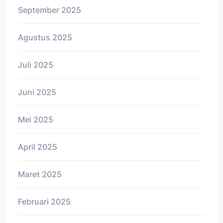
September 2025
Agustus 2025
Juli 2025
Juni 2025
Mei 2025
April 2025
Maret 2025
Februari 2025