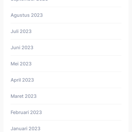
Agustus 2023
Juli 2023
Juni 2023
Mei 2023
April 2023
Maret 2023
Februari 2023
Januari 2023