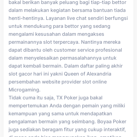
bakal berikan banyak peluang bagi tiap-tiap bettor
dalam melakukan kegiatan bersama bantuan tiada
henti-hentinya. Layanan live chat sendiri berfungsi
untuk mendukung para bettor yang sedang
mengalami kesusahan dalam mengakses
permainannya slot terpercaya. Nantinya mereka
dapat dibantu oleh customer service profesional
dalam menyelesaikan permasalahannya untuk
dapat kembali bermain. Dalam daftar paling akhir
slot gacor hari ini yakni Queen of Alexandria
persembahan website provider slot online
Microgaming.
Tidak cuma itu saja, TX Poker juga bakal
mempertemukan Anda dengan pemain yang miliki
kemampuan yang sama untuk mendapatkan
pengalaman bermain yang seimbang. Boyaa Poker
juga sediakan beragam fitur yang cukup interaktif,