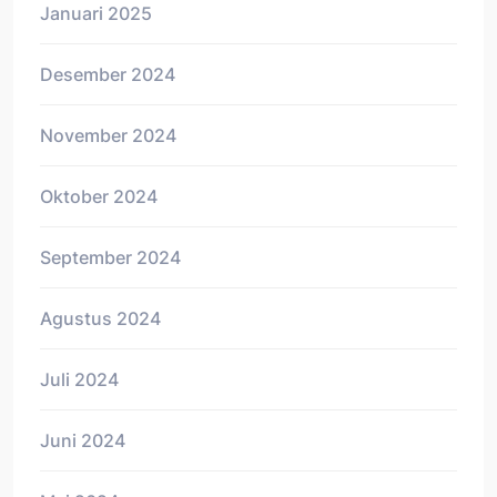
Januari 2025
Desember 2024
November 2024
Oktober 2024
September 2024
Agustus 2024
Juli 2024
Juni 2024