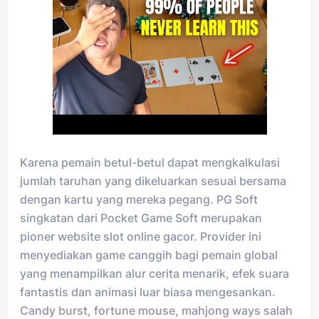
Karena pemain betul-betul dapat mengkalkulasi
jumlah taruhan yang dikeluarkan sesuai bersama
dengan kartu yang mereka pegang. PG Soft
singkatan dari Pocket Game Soft merupakan
pioner website slot online gacor. Provider ini
menyediakan game canggih bagi pemain global
yang menampilkan alur cerita menarik, efek suara
fantastis dan animasi luar biasa mengesankan.
Candy burst, fortune mouse, mahjong ways salah