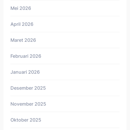
Mei 2026
April 2026
Maret 2026
Februari 2026
Januari 2026
Desember 2025
November 2025
Oktober 2025