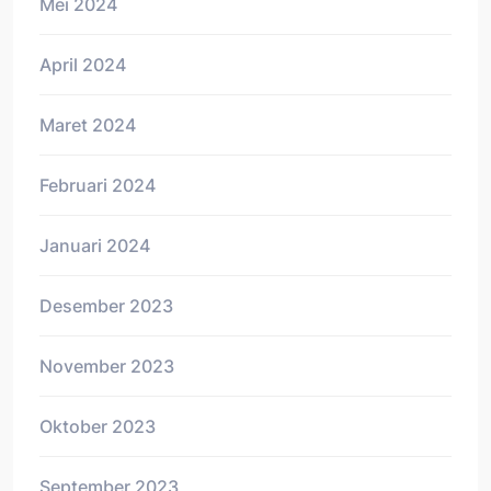
Mei 2024
April 2024
Maret 2024
Februari 2024
Januari 2024
Desember 2023
November 2023
Oktober 2023
September 2023