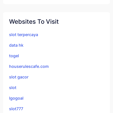
Websites To Visit
slot terpercaya
data hk
togel
houserulescafe.com
slot gacor
slot
lgogoal
slot777