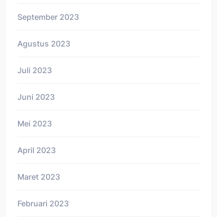
September 2023
Agustus 2023
Juli 2023
Juni 2023
Mei 2023
April 2023
Maret 2023
Februari 2023