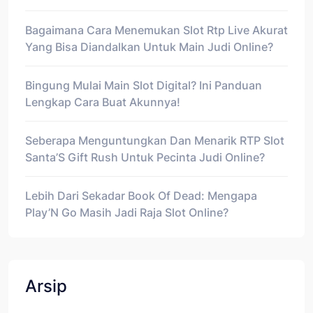
Bagaimana Cara Menemukan Slot Rtp Live Akurat
Yang Bisa Diandalkan Untuk Main Judi Online?
Bingung Mulai Main Slot Digital? Ini Panduan
Lengkap Cara Buat Akunnya!
Seberapa Menguntungkan Dan Menarik RTP Slot
Santa’S Gift Rush Untuk Pecinta Judi Online?
Lebih Dari Sekadar Book Of Dead: Mengapa
Play’N Go Masih Jadi Raja Slot Online?
Arsip