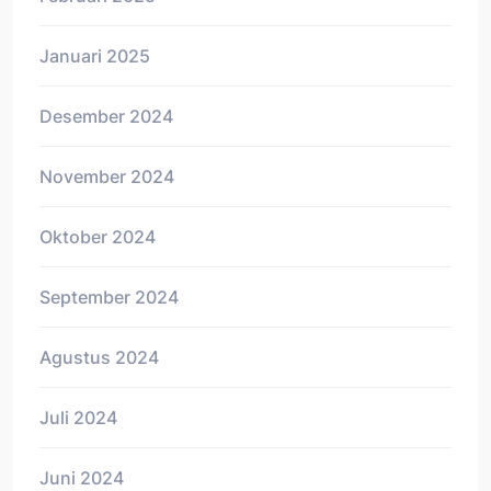
Januari 2025
Desember 2024
November 2024
Oktober 2024
September 2024
Agustus 2024
Juli 2024
Juni 2024