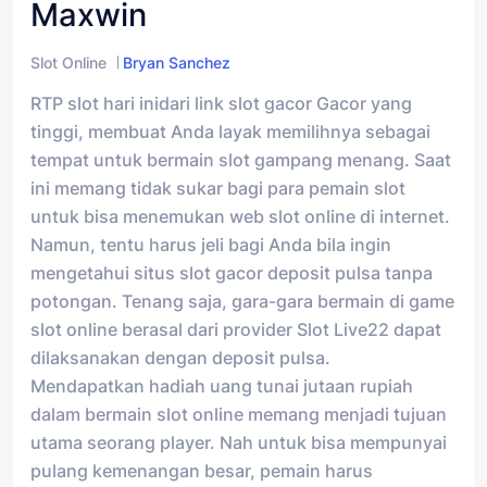
Maxwin
Slot Online
Bryan Sanchez
RTP slot hari inidari link slot gacor Gacor yang
tinggi, membuat Anda layak memilihnya sebagai
tempat untuk bermain slot gampang menang. Saat
ini memang tidak sukar bagi para pemain slot
untuk bisa menemukan web slot online di internet.
Namun, tentu harus jeli bagi Anda bila ingin
mengetahui situs slot gacor deposit pulsa tanpa
potongan. Tenang saja, gara-gara bermain di game
slot online berasal dari provider Slot Live22 dapat
dilaksanakan dengan deposit pulsa.
Mendapatkan hadiah uang tunai jutaan rupiah
dalam bermain slot online memang menjadi tujuan
utama seorang player. Nah untuk bisa mempunyai
pulang kemenangan besar, pemain harus