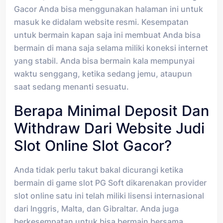
Gacor Anda bisa menggunakan halaman ini untuk
masuk ke didalam website resmi. Kesempatan
untuk bermain kapan saja ini membuat Anda bisa
bermain di mana saja selama miliki koneksi internet
yang stabil. Anda bisa bermain kala mempunyai
waktu senggang, ketika sedang jemu, ataupun
saat sedang menanti sesuatu.
Berapa Minimal Deposit Dan
Withdraw Dari Website Judi
Slot Online Slot Gacor?
Anda tidak perlu takut bakal dicurangi ketika
bermain di game slot PG Soft dikarenakan provider
slot online satu ini telah miliki lisensi internasional
dari Inggris, Malta, dan Gibraltar. Anda juga
berkesempatan untuk bisa bermain bersama