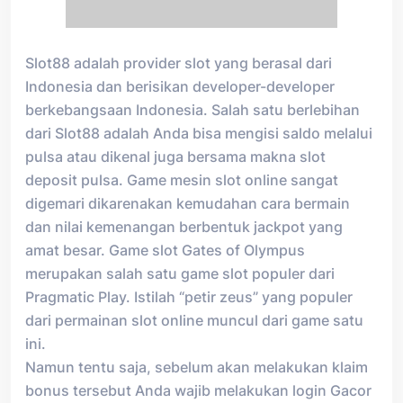
Slot88 adalah provider slot yang berasal dari
Indonesia dan berisikan developer-developer
berkebangsaan Indonesia. Salah satu berlebihan
dari Slot88 adalah Anda bisa mengisi saldo melalui
pulsa atau dikenal juga bersama makna slot
deposit pulsa. Game mesin slot online sangat
digemari dikarenakan kemudahan cara bermain
dan nilai kemenangan berbentuk jackpot yang
amat besar. Game slot Gates of Olympus
merupakan salah satu game slot populer dari
Pragmatic Play. Istilah “petir zeus” yang populer
dari permainan slot online muncul dari game satu
ini.
Namun tentu saja, sebelum akan melakukan klaim
bonus tersebut Anda wajib melakukan login Gacor