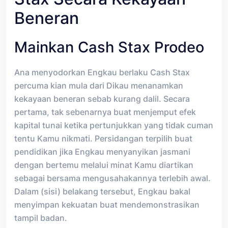
Beneran
Mainkan Cash Stax Prodeo
Ana menyodorkan Engkau berlaku Cash Stax
percuma kian mula dari Dikau menanamkan
kekayaan beneran sebab kurang dalil. Secara
pertama, tak sebenarnya buat menjemput efek
kapital tunai ketika pertunjukkan yang tidak cuman
tentu Kamu nikmati. Persidangan terpilih buat
pendidikan jika Engkau menyanyikan jasmani
dengan bertemu melalui minat Kamu diartikan
sebagai bersama mengusahakannya terlebih awal.
Dalam (sisi) belakang tersebut, Engkau bakal
menyimpan kekuatan buat mendemonstrasikan
tampil badan.