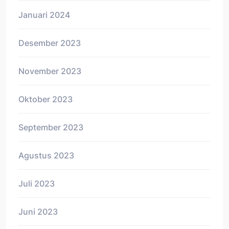
Januari 2024
Desember 2023
November 2023
Oktober 2023
September 2023
Agustus 2023
Juli 2023
Juni 2023