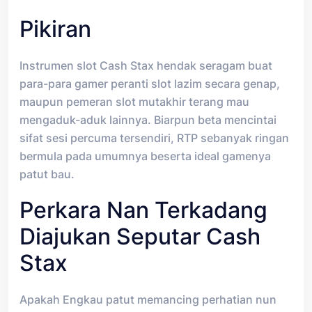
Pikiran
Instrumen slot Cash Stax hendak seragam buat
para-para gamer peranti slot lazim secara genap,
maupun pemeran slot mutakhir terang mau
mengaduk-aduk lainnya. Biarpun beta mencintai
sifat sesi percuma tersendiri, RTP sebanyak ringan
bermula pada umumnya beserta ideal gamenya
patut bau.
Perkara Nan Terkadang
Diajukan Seputar Cash
Stax
Apakah Engkau patut memancing perhatian nun