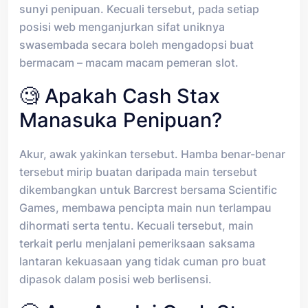
sunyi penipuan. Kecuali tersebut, pada setiap
posisi web menganjurkan sifat uniknya
swasembada secara boleh mengadopsi buat
bermacam – macam macam pemeran slot.
🧐 Apakah Cash Stax
Manasuka Penipuan?
Akur, awak yakinkan tersebut. Hamba benar-benar
tersebut mirip buatan daripada main tersebut
dikembangkan untuk Barcrest bersama Scientific
Games, membawa pencipta main nun terlampau
dihormati serta tentu. Kecuali tersebut, main
terkait perlu menjalani pemeriksaan saksama
lantaran kekuasaan yang tidak cuman pro buat
dipasok dalam posisi web berlisensi.