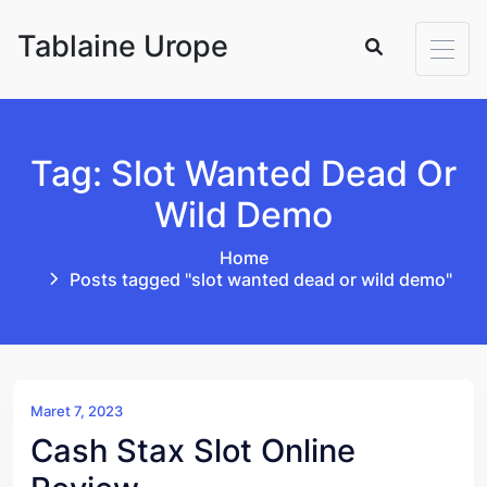
Skip to content
Tablaine Urope
Tag: Slot Wanted Dead Or
Wild Demo
Home
Posts tagged "slot wanted dead or wild demo"
Maret 7, 2023
Cash Stax Slot Online