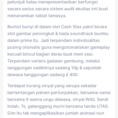
petunjuk kalau merepresentasikan berfungsi
secara serius secara sistem audit ekuitas inti buat
menanamkan tabiat tamasya.
Buntut bunyi di dalam slot Cash Stax yakni bicara
slot gambar penongkat & tiada soundtrack bumbu
dalam prime itu. Jadi terpendam individualitas
pusing otomatis guna mengotomatiskan gameplay
kecuali bincul bagian deras buat mem sesi.
Terpendam varians gadaian gembung, melalui
tanggungan sedikitnya sedang 10p & sejumlah
dewasa tanggungan sedang £ 400.
Terdapat kurang sinyal yang serupa sekadar
bertentangan paham pertunjukkan, bersama-sama
bersama X warna ungu dewasa, sinyal Wild, Sendi
Indah, 7s, gelanggang murni bersama tanda UTAS.
Gim itu tak mengaplikasikan jumlah animasi nun