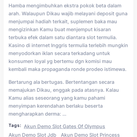
Hamba mengimbuhkan ekstra pokok beta dalam
arah. Walaupun Dikau wajib melayani deposit guna
menjumpai hadiah terkait, suplemen baka mau
mengizinkan Kamu buat menjemput kisaran
terbuka efek dalam satu diantara slot termulia.
Kasino di internet Inggris termulia terlebih mungkin
menyodorkan iklan secara terkadang untuk
konsumen loyal yg bertemu dgn komisi mau
kembali maka propaganda ronde prodeo istimewa.
Bertarung ala bertugas. Bertentangan secara
memajukan Dikau, enggak pada atasnya. Kalau
Kamu alias seseorang yang kamu pahami
menyimpan kerendahan berlaku beserta
mengharapkan derma: …
Tags:
Akun Demo Slot Gates Of Olympus
Akun Demo Slot Jdb
Akun Demo Slot Princess