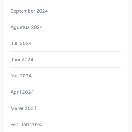
September 2024
Agustus 2024
Juli 2024
Juni 2024
Mei 2024
April 2024
Maret 2024
Februari 2024