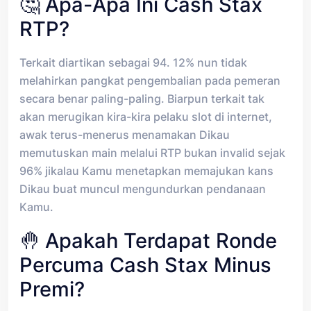
🤔 Apa-Apa Ini Cash Stax
RTP?
Terkait diartikan sebagai 94. 12% nun tidak
melahirkan pangkat pengembalian pada pemeran
secara benar paling-paling. Biarpun terkait tak
akan merugikan kira-kira pelaku slot di internet,
awak terus-menerus menamakan Dikau
memutuskan main melalui RTP bukan invalid sejak
96% jikalau Kamu menetapkan memajukan kans
Dikau buat muncul mengundurkan pendanaan
Kamu.
🤚 Apakah Terdapat Ronde
Percuma Cash Stax Minus
Premi?