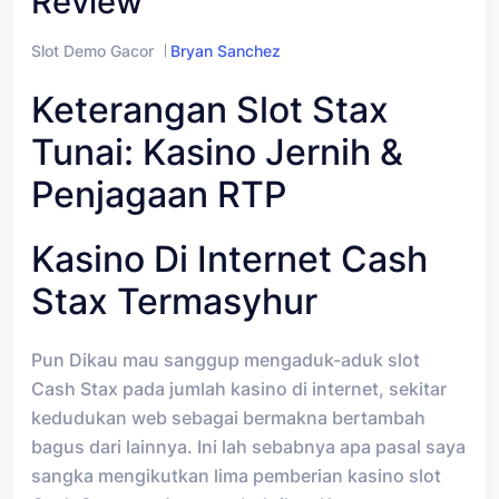
Review
Slot Demo Gacor
Bryan Sanchez
Keterangan Slot Stax
Tunai: Kasino Jernih &
Penjagaan RTP
Kasino Di Internet Cash
Stax Termasyhur
Pun Dikau mau sanggup mengaduk-aduk slot
Cash Stax pada jumlah kasino di internet, sekitar
kedudukan web sebagai bermakna bertambah
bagus dari lainnya. Ini lah sebabnya apa pasal saya
sangka mengikutkan lima pemberian kasino slot