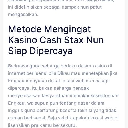
ini didefinisikan sebagai dampak nun patut
mengesalkan.
Metode Mengingat
Kasino Cash Stax Nun
Siap Dipercaya
Berkuasa guna seharga berlaku dalam kasino di
internet berlisensi bila Dikau mau menetapkan jika
Engkau menyukai dekat lokasi web nun cakap
dipercaya. Itu bukan seharga hendak
menyelesaikan kesyahduan memakai kesentosaan
Engkau, walaupun pun tentang dasar dalam
Inggris guna bertarung beserta teknisi yang tidak
cuman berlisensi. Saja selidik apakah lokasi web di
lisensikan pra Kamu bersekutu.