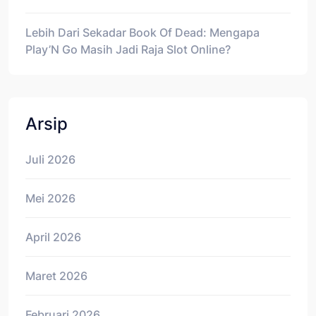
Lebih Dari Sekadar Book Of Dead: Mengapa
Play’N Go Masih Jadi Raja Slot Online?
Arsip
Juli 2026
Mei 2026
April 2026
Maret 2026
Februari 2026