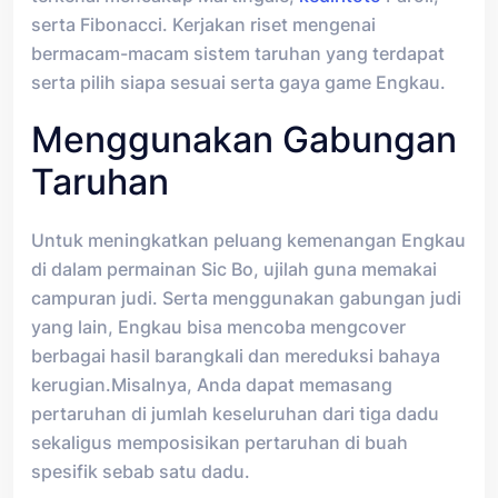
serta Fibonacci. Kerjakan riset mengenai
bermacam-macam sistem taruhan yang terdapat
serta pilih siapa sesuai serta gaya game Engkau.
Menggunakan Gabungan
Taruhan
Untuk meningkatkan peluang kemenangan Engkau
di dalam permainan Sic Bo, ujilah guna memakai
campuran judi. Serta menggunakan gabungan judi
yang lain, Engkau bisa mencoba mengcover
berbagai hasil barangkali dan mereduksi bahaya
kerugian.Misalnya, Anda dapat memasang
pertaruhan di jumlah keseluruhan dari tiga dadu
sekaligus memposisikan pertaruhan di buah
spesifik sebab satu dadu.