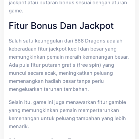
jackpot atau putaran bonus sesuai dengan aturan
game.
Fitur Bonus Dan Jackpot
Salah satu keunggulan dari 888 Dragons adalah
keberadaan fitur jackpot kecil dan besar yang
memungkinkan pemain meraih kemenangan besar.
Ada pula fitur putaran gratis (free spin) yang
muncul secara acak, meningkatkan peluang
memenangkan hadiah besar tanpa perlu
mengeluarkan taruhan tambahan.
Selain itu, game ini juga menawarkan fitur gamble
yang memungkinkan pemain mempertaruhkan
kemenangan untuk peluang tambahan yang lebih
menarik.