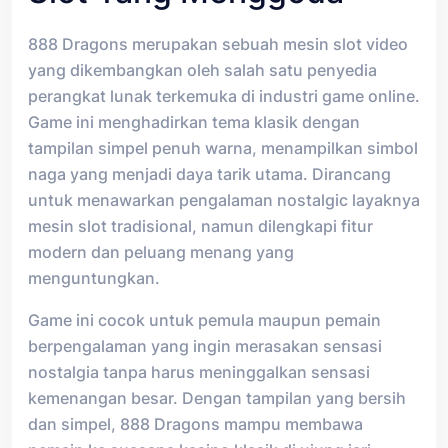
888 Dragons merupakan sebuah mesin slot video
yang dikembangkan oleh salah satu penyedia
perangkat lunak terkemuka di industri game online.
Game ini menghadirkan tema klasik dengan
tampilan simpel penuh warna, menampilkan simbol
naga yang menjadi daya tarik utama. Dirancang
untuk menawarkan pengalaman nostalgic layaknya
mesin slot tradisional, namun dilengkapi fitur
modern dan peluang menang yang
menguntungkan.
Game ini cocok untuk pemula maupun pemain
berpengalaman yang ingin merasakan sensasi
nostalgia tanpa harus meninggalkan sensasi
kemenangan besar. Dengan tampilan yang bersih
dan simpel, 888 Dragons mampu membawa