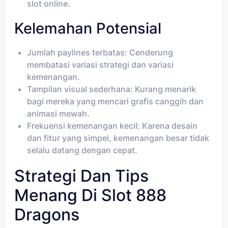
slot online.
Kelemahan Potensial
Jumlah paylines terbatas: Cenderung
membatasi variasi strategi dan variasi
kemenangan.
Tampilan visual sederhana: Kurang menarik
bagi mereka yang mencari grafis canggih dan
animasi mewah.
Frekuensi kemenangan kecil: Karena desain
dan fitur yang simpel, kemenangan besar tidak
selalu datang dengan cepat.
Strategi Dan Tips
Menang Di Slot 888
Dragons