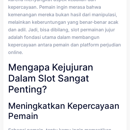
kepercayaan. Pemain ingin merasa bahwa
kemenangan mereka bukan hasil dari manipulasi,
melainkan keberuntungan yang benar-benar acak
dan adil. Jadi, bisa dibilang, slot permainan jujur
adalah fondasi utama dalam membangun
kepercayaan antara pemain dan platform perjudian
online.
Mengapa Kejujuran
Dalam Slot Sangat
Penting?
Meningkatkan Kepercayaan
Pemain