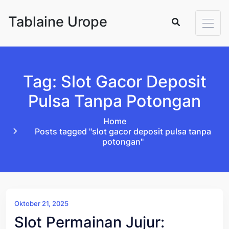
Skip to content
Tablaine Urope
Tag: Slot Gacor Deposit
Pulsa Tanpa Potongan
Home
Posts tagged "slot gacor deposit pulsa tanpa
potongan"
Oktober 21, 2025
Slot Permainan Jujur: