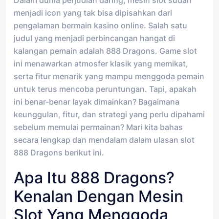
Dalam dunia perjudian daring, mesin slot sudah
menjadi icon yang tak bisa dipisahkan dari
pengalaman bermain kasino online. Salah satu
judul yang menjadi perbincangan hangat di
kalangan pemain adalah 888 Dragons. Game slot
ini menawarkan atmosfer klasik yang memikat,
serta fitur menarik yang mampu menggoda pemain
untuk terus mencoba peruntungan. Tapi, apakah
ini benar-benar layak dimainkan? Bagaimana
keunggulan, fitur, dan strategi yang perlu dipahami
sebelum memulai permainan? Mari kita bahas
secara lengkap dan mendalam dalam ulasan slot
888 Dragons berikut ini.
Apa Itu 888 Dragons?
Kenalan Dengan Mesin
Slot Yang Menggoda