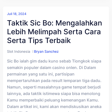
Juli 18, 2024
Taktik Sic Bo: Mengalahkan
Lebih Melimpah Serta Cara
Serta Tips Terbaik
Slot Indonesia
Bryan Sanchez
Sic Bo ialah gim dadu kuno sebab Tiongkok siapa
semakin populer dalam casino onlen. Di Dalam
permainan yang satu ini, partisipan
mempertaruhkan pada result lemparan tiga dadu.
Namun, seperti masalahnya game tempat berjudi
lainnya, ada taktik istimewa siapa bisa menolong
Kamu memperbaiki peluang kemenangan Kamu.
Dalam artikel ini, kami akan mendiskusikan aneka