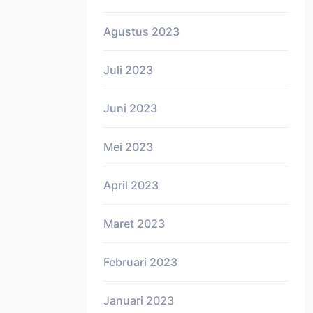
Agustus 2023
Juli 2023
Juni 2023
Mei 2023
April 2023
Maret 2023
Februari 2023
Januari 2023