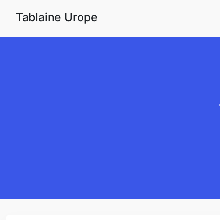
Skip to content
Tablaine Urope