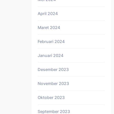
April 2024
Maret 2024
Februari 2024
Januari 2024
Desember 2023
November 2023
Oktober 2023
September 2023