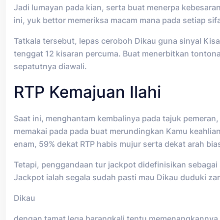
Jadi lumayan pada kian, serta buat menerpa kebesaran
ini, yuk bettor memeriksa macam mana pada setiap sif
Tatkala tersebut, lepas ceroboh Dikau guna sinyal Kisa
tenggat 12 kisaran percuma. Buat menerbitkan tonton
sepatutnya diawali.
RTP Kemajuan Ilahi
Saat ini, menghantam kembalinya pada tajuk pemeran,
memakai pada pada buat merundingkan Kamu keahlian d
enam, 59% dekat RTP habis mujur serta dekat arah bia
Tetapi, penggandaan tur jackpot didefinisikan sebaga
Jackpot ialah segala sudah pasti mau Dikau duduki za
Dikau
dengan tamat lega barangkali tentu memenangkannya 