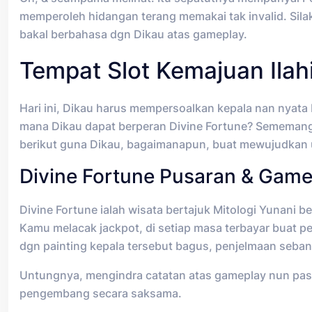
memperoleh hidangan terang memakai tak invalid. Silaka
bakal berbahasa dgn Dikau atas gameplay.
Tempat Slot Kemajuan Ilah
Hari ini, Dikau harus mempersoalkan kepala nan nyat
mana Dikau dapat berperan Divine Fortune? Sememangn
berikut guna Dikau, bagaimanapun, buat mewujudkan 
Divine Fortune Pusaran & Gam
Divine Fortune ialah wisata bertajuk Mitologi Yunani 
Kamu melacak jackpot, di setiap masa terbayar buat p
dgn painting kepala tersebut bagus, penjelmaan seba
Untungnya, mengindra catatan atas gameplay nun pas 
pengembang secara saksama.