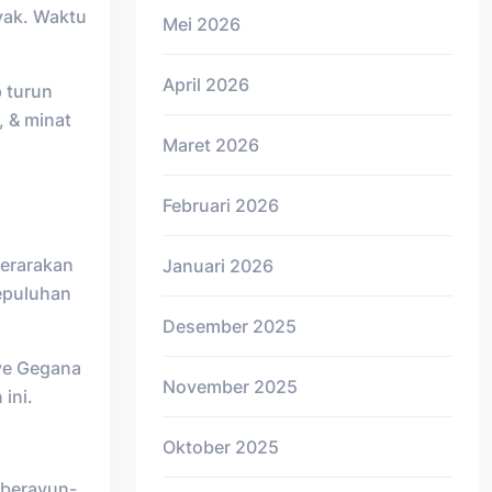
yak. Waktu
Mei 2026
April 2026
p turun
 & minat
Maret 2026
Februari 2026
berarakan
Januari 2026
epuluhan
Desember 2025
ive Gegana
November 2025
ini.
Oktober 2025
 berayun-