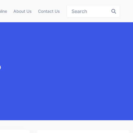
line
About Us
Contact Us
o