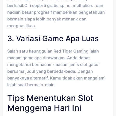
berhasil.Ciri seperti gratis spins, multipliers, dan
hadiah besar progresif memberikan pengetahuan
bermain siapa lebih banyak menarik dan
menghasilkan.
3. Variasi Game Apa Luas
Salah satu keunggulan Red Tiger Gaming ialah
macam game apa ditawarkan. Anda dapat
mengetahui bermacam-macam jenis slot gacor
bersama judul yang berbeda-beda. Dengan
banyaknya alternatif, Kamu tidak akan mengalami
lelah saat bermain-main.
Tips Menentukan Slot
Menggema Hari Ini