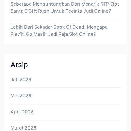
Seberapa Menguntungkan Dan Menarik RTP Slot
Santa’S Gift Rush Untuk Pecinta Judi Online?
Lebih Dari Sekadar Book Of Dead: Mengapa
Play’N Go Masih Jadi Raja Slot Online?
Arsip
Juli 2026
Mei 2026
April 2026
Maret 2026