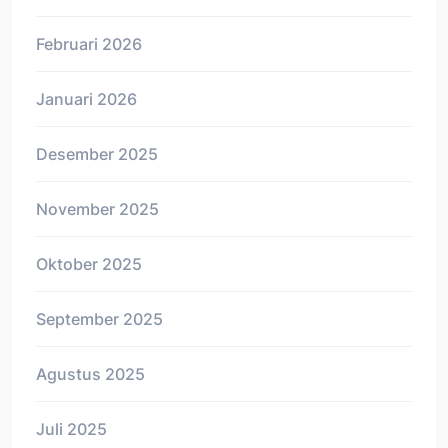
Februari 2026
Januari 2026
Desember 2025
November 2025
Oktober 2025
September 2025
Agustus 2025
Juli 2025