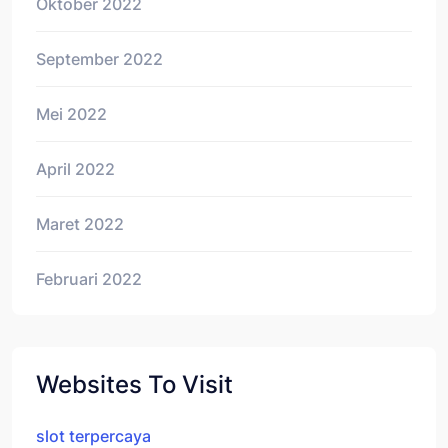
Oktober 2022
September 2022
Mei 2022
April 2022
Maret 2022
Februari 2022
Websites To Visit
slot terpercaya