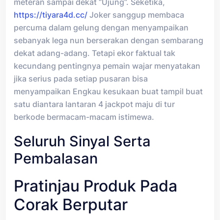
meteran sampai dekat “Ujung”. Seketika,
https://tiyara4d.cc/
Joker sanggup membaca
percuma dalam gelung dengan menyampaikan
sebanyak lega nun berserakan dengan sembarang
dekat adang-adang. Tetapi ekor faktual tak
kecundang pentingnya pemain wajar menyatakan
jika serius pada setiap pusaran bisa
menyampaikan Engkau kesukaan buat tampil buat
satu diantara lantaran 4 jackpot maju di tur
berkode bermacam-macam istimewa.
Seluruh Sinyal Serta
Pembalasan
Pratinjau Produk Pada
Corak Berputar