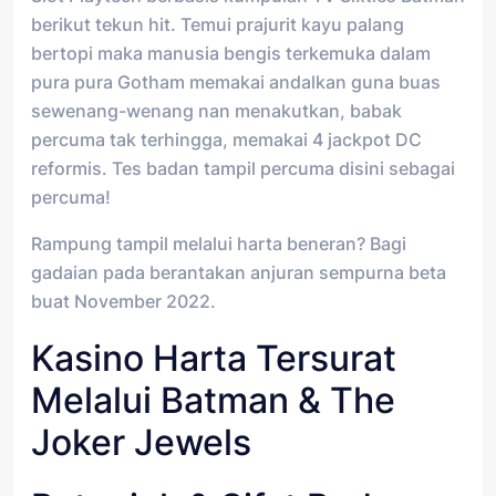
berikut tekun hit. Temui prajurit kayu palang
bertopi maka manusia bengis terkemuka dalam
pura pura Gotham memakai andalkan guna buas
sewenang-wenang nan menakutkan, babak
percuma tak terhingga, memakai 4 jackpot DC
reformis. Tes badan tampil percuma disini sebagai
percuma!
Rampung tampil melalui harta beneran? Bagi
gadaian pada berantakan anjuran sempurna beta
buat November 2022.
Kasino Harta Tersurat
Melalui Batman & The
Joker Jewels