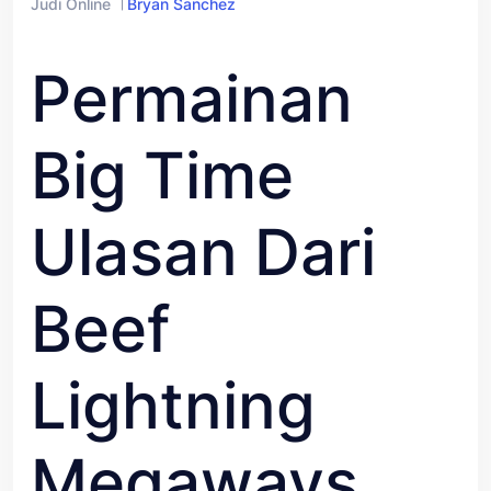
Judi Online
Bryan Sanchez
Permainan
Big Time
Ulasan Dari
Beef
Lightning
Megaways