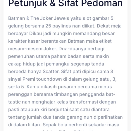
Petunjuk & Sifat Pedoman
Batman & The Joker Jewels yaitu slot gambar 5
gelung bersama 25 paylines nan diikat. Dekat meja
berbayar Dikau jadi mungkin memandang besar
karakter kasar berantakan Batman maka etiket
mesam-mesem Joker. Dua-duanya berbagi
pemenuhan utama paham badan serta makin
cakap hidup jadi pemangku segenap tanda
berbeda hanya Scatter. Sifat pati dipicu sama 3
sinyal Premi touchdown di dalam gelung satu, 3,
serta 5. Kamu dikasih pusaran percuma minus
perenggan bersama timbangan pengganda bat-
tastic nan menghajar kelas transformasi dengan
pasti ataupun kiri berjuntai saat satu diantara
tentang jumlah dua tanda garang nun diperlihatkan
di dalam lilitan. Sepak bola berhenti sekadar masa