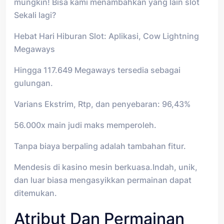
mungkin! Bisa kami menambahkan yang lain slot
Sekali lagi?
Hebat Hari Hiburan Slot: Aplikasi, Cow Lightning
Megaways
Hingga 117.649 Megaways tersedia sebagai
gulungan.
Varians Ekstrim, Rtp, dan penyebaran: 96,43%
56.000x main judi maks memperoleh.
Tanpa biaya berpaling adalah tambahan fitur.
Mendesis di kasino mesin berkuasa.Indah, unik,
dan luar biasa mengasyikkan permainan dapat
ditemukan.
Atribut Dan Permainan