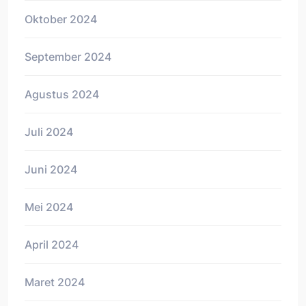
Oktober 2024
September 2024
Agustus 2024
Juli 2024
Juni 2024
Mei 2024
April 2024
Maret 2024