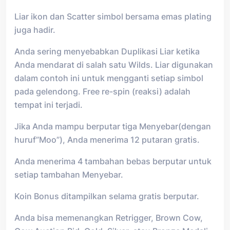
Liar ikon dan Scatter simbol bersama emas plating
juga hadir.
Anda sering menyebabkan Duplikasi Liar ketika
Anda mendarat di salah satu Wilds. Liar digunakan
dalam contoh ini untuk mengganti setiap simbol
pada gelendong. Free re-spin (reaksi) adalah
tempat ini terjadi.
Jika Anda mampu berputar tiga Menyebar(dengan
huruf”Moo”), Anda menerima 12 putaran gratis.
Anda menerima 4 tambahan bebas berputar untuk
setiap tambahan Menyebar.
Koin Bonus ditampilkan selama gratis berputar.
Anda bisa memenangkan Retrigger, Brown Cow,