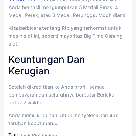
Anda berhasil mengumpulkan 5 Medali Emas, 4
Medali Perak, atau 3 Medali Perunggu. Mooh diam!
Kita berbicara tentang Rtp yang terhormat untuk
mesin slot ini, seperti mayoritas Big Time Gaming
slot.
Keuntungan Dan
Kerugian
Setelah dikreditkan ke Anda profil, semua
pembayaran dan seluruhnya berputar Berlaku
untuk 7 waktu.
Anda memiliki 10 hari untuk menyelesaikan 40x
taruhan kebutuhan.…
Tag:
Link Slot Online