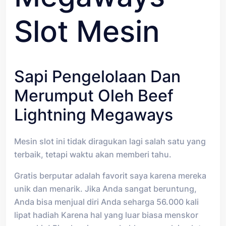
Slot Mesin
Sapi Pengelolaan Dan
Merumput Oleh Beef
Lightning Megaways
Mesin slot ini tidak diragukan lagi salah satu yang
terbaik, tetapi waktu akan memberi tahu.
Gratis berputar adalah favorit saya karena mereka
unik dan menarik. Jika Anda sangat beruntung,
Anda bisa menjual diri Anda seharga 56.000 kali
lipat hadiah Karena hal yang luar biasa menskor