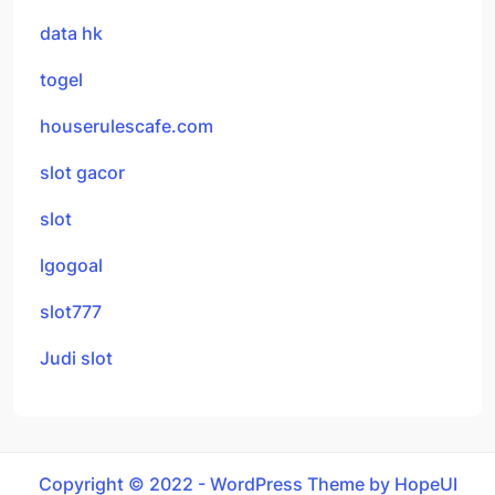
data hk
togel
houserulescafe.com
slot gacor
slot
lgogoal
slot777
Judi slot
Copyright © 2022 - WordPress Theme by HopeUI