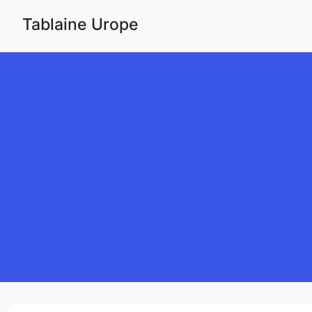
Skip to content
Tablaine Urope