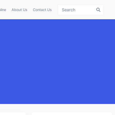
line
About Us
Contact Us