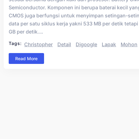
Semiconductor. Komponen ini berupa baterai kecil yan
CMOS juga berfungsi untuk menyimpan setingan-seting
data per satu siklus kerja yakni 533 MB per detik tetapi
GB per detik.…
Tags:
Christopher
Detail
Digoogle
Lapak
Mohon
Read More