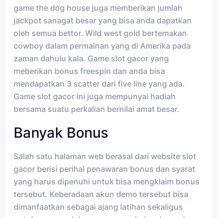
game the dog house juga memberikan jumlah
jackpot sanagat besar yang bisa anda dapatkan
oleh semua bettor. Wild west gold bertemakan
cowboy dalam permainan yang di Amerika pada
zaman dahulu kala. Game slot gacor yang
meberikan bonus freespin dan anda bisa
mendapatkan 3 scatter dari five line yang ada.
Game slot gacor ini juga mempunyai hadiah
bersama suatu perkalian bernilai amat besar.
Banyak Bonus
Salah satu halaman web berasal dari website slot
gacor berisi perihal penawaran bonus dan syarat
yang harus dipenuhi untuk bisa mengklaim bonus
tersebut. Keberadaan akun demo tersebut bisa
dimanfaatkan sebagai ajang latihan sekaligus