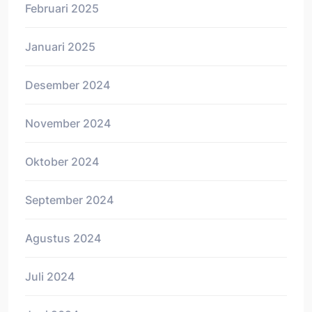
Februari 2025
Januari 2025
Desember 2024
November 2024
Oktober 2024
September 2024
Agustus 2024
Juli 2024