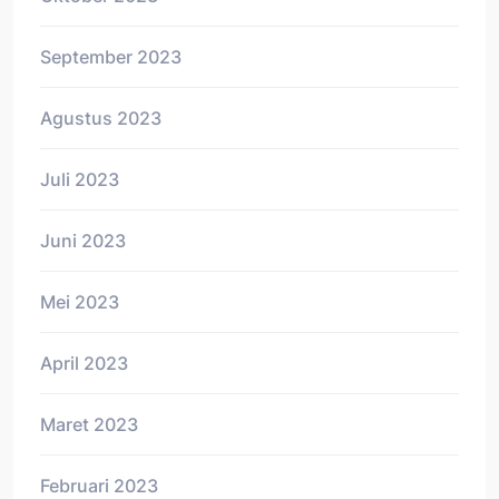
September 2023
Agustus 2023
Juli 2023
Juni 2023
Mei 2023
April 2023
Maret 2023
Februari 2023