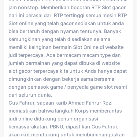
jam nonstop. Memberikan bocoran RTP Slot gacor
hari ini berasal dari RTP tertinggi semua mesin RTP
Slot online yang telah gacor sediakan untuk anda
bisa bertaruh dengan nyaman tentunya. Banyak
kemungkinan yang telah disediakan selama
memiliki keinginan bermain Slot Online di website
judi terpercaya. Ada bermacam macam type dan
jumlah permainan yang dapat dibuka di website
slot gacor terpercaya kita untuk Anda hanya dapat
dimungkinkan dengan bekerja sama bersama
dengan pemasok game / penyedia game slot resmi
dari seluruh dunia.
Gus Fahrur, sapaan karib Ahmad Fahrur Rozi
memastikan bahwa langkah Korps memberantas
judi online didukung penuh organisasi
kemasyarakatan. PBNU, dipastikan Gus Fahrur,
akan ikut mendukung untuk membumihanguskan