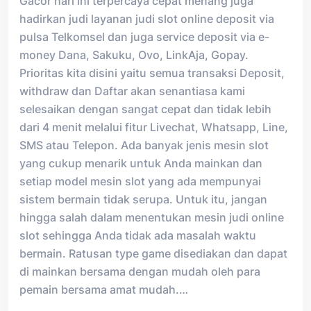
Gacor hari ini terpercaya cepat menang juga
hadirkan judi layanan judi slot online deposit via
pulsa Telkomsel dan juga service deposit via e-
money Dana, Sakuku, Ovo, LinkAja, Gopay.
Prioritas kita disini yaitu semua transaksi Deposit,
withdraw dan Daftar akan senantiasa kami
selesaikan dengan sangat cepat dan tidak lebih
dari 4 menit melalui fitur Livechat, Whatsapp, Line,
SMS atau Telepon. Ada banyak jenis mesin slot
yang cukup menarik untuk Anda mainkan dan
setiap model mesin slot yang ada mempunyai
sistem bermain tidak serupa. Untuk itu, jangan
hingga salah dalam menentukan mesin judi online
slot sehingga Anda tidak ada masalah waktu
bermain. Ratusan type game disediakan dan dapat
di mainkan bersama dengan mudah oleh para
pemain bersama amat mudah.…