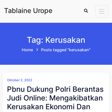
Skip to content
Tablaine Urope
Tag: Kerusakan
Home
Posts tagged "kerusakan"
Oktober 2, 2022
Pbnu Dukung Polri Berantas
Judi Online: Mengakibatkan
Kerusakan Ekonomi Dan