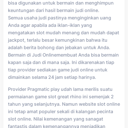
bisa digunakan untuk bermain dan menghimpun
keuntungan dari hasil bermain judi online.
Semua usaha judi pastinya menginginkan uang
Anda agar apabila ada iklan-iklan yang
mengatakan slot mudah menang dan mudah dapat
jackpot, terlalu besar kemungkinan bahwa itu
adalah berita bohong dan jebakan untuk Anda.
Bermain di Judi Onlinemembuat Anda bisa bermain
kapan saja dan di mana saja. Ini dikarenakan tiap
tiap provider sediakan game judi online untuk
dimainkan selama 24 jam setiap harinya.
Provider Pragmatic play udah lama merilis suatu
permaianan game slot great rhino ini semenjak 2
tahun yang selanjutnya. Namun website slot online
ini tetap amat populer sekali di kalangan pecinta
slot online. Nilai kemenangan yang sanagat
fantastis dalam kemenangannya menjadikan