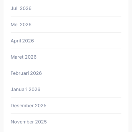
Juli 2026
Mei 2026
April 2026
Maret 2026
Februari 2026
Januari 2026
Desember 2025
November 2025