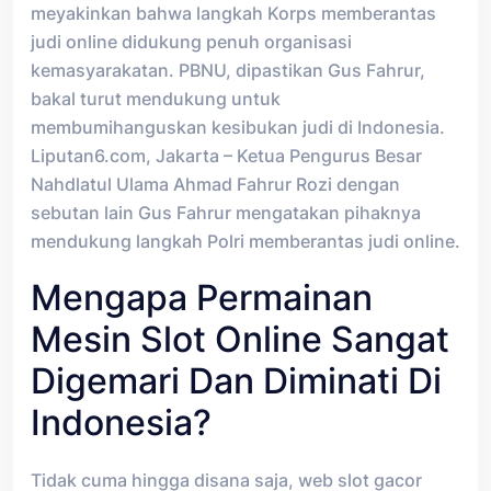
meyakinkan bahwa langkah Korps memberantas
judi online didukung penuh organisasi
kemasyarakatan. PBNU, dipastikan Gus Fahrur,
bakal turut mendukung untuk
membumihanguskan kesibukan judi di Indonesia.
Liputan6.com, Jakarta – Ketua Pengurus Besar
Nahdlatul Ulama Ahmad Fahrur Rozi dengan
sebutan lain Gus Fahrur mengatakan pihaknya
mendukung langkah Polri memberantas judi online.
Mengapa Permainan
Mesin Slot Online Sangat
Digemari Dan Diminati Di
Indonesia?
Tidak cuma hingga disana saja, web slot gacor