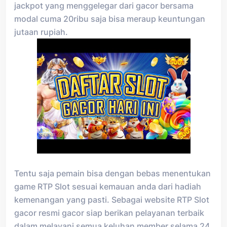
jackpot yang menggelegar dari gacor bersama
modal cuma 20ribu saja bisa meraup keuntungan
jutaan rupiah.
Tentu saja pemain bisa dengan bebas menentukan
game RTP Slot sesuai kemauan anda dari hadiah
kemenangan yang pasti. Sebagai website RTP Slot
gacor resmi gacor siap berikan pelayanan terbaik
dalam melayani semua keluhan member selama 24