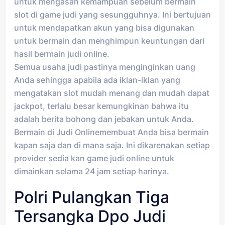
untuk mengasah kemampuan sebelum bermain
slot di game judi yang sesungguhnya. Ini bertujuan
untuk mendapatkan akun yang bisa digunakan
untuk bermain dan menghimpun keuntungan dari
hasil bermain judi online.
Semua usaha judi pastinya menginginkan uang
Anda sehingga apabila ada iklan-iklan yang
mengatakan slot mudah menang dan mudah dapat
jackpot, terlalu besar kemungkinan bahwa itu
adalah berita bohong dan jebakan untuk Anda.
Bermain di Judi Onlinemembuat Anda bisa bermain
kapan saja dan di mana saja. Ini dikarenakan setiap
provider sedia kan game judi online untuk
dimainkan selama 24 jam setiap harinya.
Polri Pulangkan Tiga
Tersangka Dpo Judi