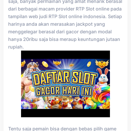
saja, banyak permainan yang amat menarik berasal
dari berbagai macam provider RTP Slot online pada
tampilan web judi RTP Slot online indonesia. Setiap
harinya anda akan merasakan jackpot yang
menggelegar berasal dari gacor dengan modal
hanya 20ribu saja bisa meraup keuntungan jutaan
rupiah.
Tentu saja pemain bisa dengan bebas pilih game