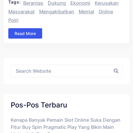
Tags:
Berantas
Dukung
Ekonomi
Kerusakan
Masyarakat
Mengakibatkan
Mental
Online
Polri
Read More
Asides
Pos-Pos Terbaru
Kenapa Banyak Pemain Slot Online Suka Dengan
Fitur Buy Spin Pragmatic Play Yang Bikin Main