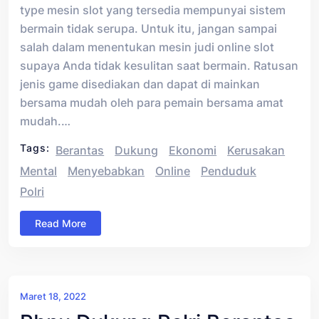
type mesin slot yang tersedia mempunyai sistem
bermain tidak serupa. Untuk itu, jangan sampai
salah dalam menentukan mesin judi online slot
supaya Anda tidak kesulitan saat bermain. Ratusan
jenis game disediakan dan dapat di mainkan
bersama mudah oleh para pemain bersama amat
mudah.…
Tags:
Berantas
Dukung
Ekonomi
Kerusakan
Mental
Menyebabkan
Online
Penduduk
Polri
Read More
Maret 18, 2022