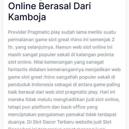
Online Berasal Dari
Kamboja
Provider Pragmatic play sudah lama merilis suatu
permaianan game slot great rhino ini semenjak 2
th. yang selanjutnya. Namun web slot online ini
masih sangat populer sekali di kalangan pecinta
slot online. Nilai kemenangan yang sanagat
fantastis didalam kemenangannya menjadikan web
game slot great rhino sangatlah populer sekali di
penduduk Indonesia sebagai di antara game paling
baik berasal dari web slot pragmatic play. Hari ini
mereka tidak melulu menghadirkan judi slot online,
tetapi pun platform dan back office yang
menciptakan pengalaman pemakai tidak terdapat
duanya. Di Slot Gacor Terbaru website judi Slot