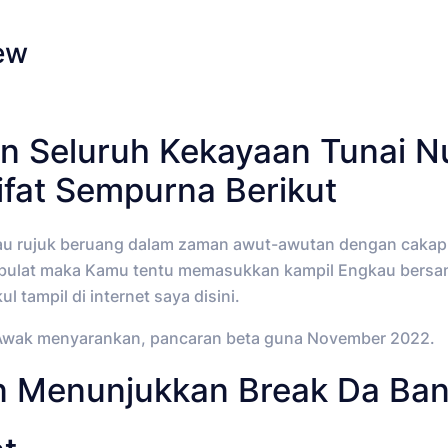
ew
n Seluruh Kekayaan Tunai N
ifat Sempurna Berikut
gkau rujuk beruang dalam zaman awut-awutan dengan cakap
ar ‘bulat maka Kamu tentu memasukkan kampil Engkau bersa
ampil di internet saya disini.
 Awak menyarankan, pancaran beta guna November 2022.
n Menunjukkan Break Da Ba