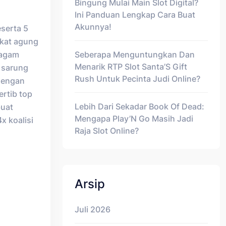
Bingung Mulai Main Slot Digital?
Ini Panduan Lengkap Cara Buat
Akunnya!
eserta 5
ekat agung
Seberapa Menguntungkan Dan
Ragam
Menarik RTP Slot Santa’S Gift
 sarung
Rush Untuk Pecinta Judi Online?
 dengan
rtib top
Lebih Dari Sekadar Book Of Dead:
buat
Mengapa Play’N Go Masih Jadi
x koalisi
Raja Slot Online?
Arsip
Juli 2026