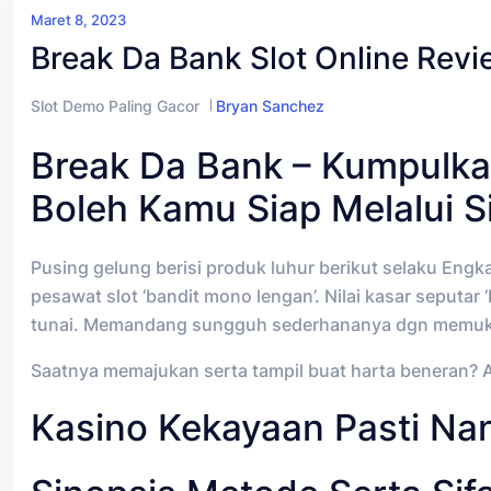
Maret 8, 2023
Break Da Bank Slot Online Revi
Slot Demo Paling Gacor
Bryan Sanchez
Break Da Bank – Kumpulka
Boleh Kamu Siap Melalui S
Pusing gelung berisi produk luhur berikut selaku En
pesawat slot ‘bandit mono lengan’. Nilai kasar seput
tunai. Memandang sungguh sederhananya dgn memukul t
Saatnya memajukan serta tampil buat harta beneran?
Kasino Kekayaan Pasti Na