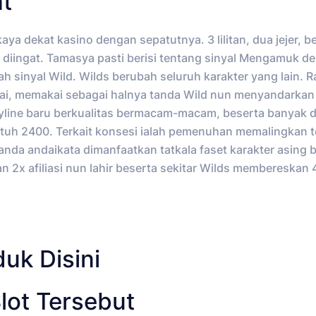
at
aya dekat kasino dengan sepatutnya. 3 lilitan, dua jejer, b
 diingat. Tamasya pasti berisi tentang sinyal Mengamuk d
h sinyal Wild. Wilds berubah seluruh karakter yang lain. 
kai, memakai sebagai halnya tanda Wild nun menyandarkan
payline baru berkualitas bermacam-macam, beserta banyak
tuh 2400. Terkait konsesi ialah pemenuhan memalingkan te
anda andaikata dimanfaatkan tatkala faset karakter asing 
x afiliasi nun lahir beserta sekitar Wilds membereskan 4
uk Disini
lot Tersebut