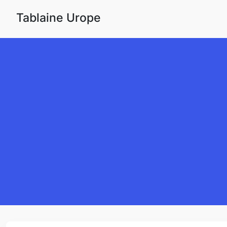
Skip to content
Tablaine Urope