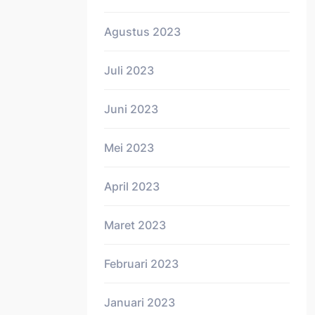
Agustus 2023
Juli 2023
Juni 2023
Mei 2023
April 2023
Maret 2023
Februari 2023
Januari 2023