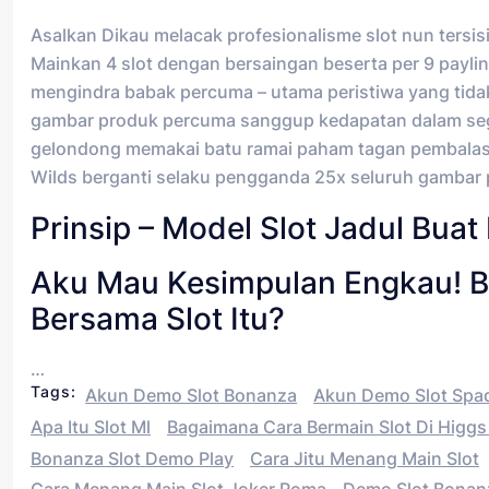
Asalkan Dikau melacak profesionalisme slot nun tersis
Mainkan 4 slot dengan bersaingan beserta per 9 payli
mengindra babak percuma – utama peristiwa yang tida
gambar produk percuma sanggup kedapatan dalam sege
gelondong memakai batu ramai paham tagan pembalasan
Wilds berganti selaku pengganda 25x seluruh gambar
Prinsip – Model Slot Jadul Buat
Aku Mau Kesimpulan Engkau! 
Bersama Slot Itu?
…
Tags:
Akun Demo Slot Bonanza
Akun Demo Slot Spa
Apa Itu Slot Ml
Bagaimana Cara Bermain Slot Di Higg
Bonanza Slot Demo Play
Cara Jitu Menang Main Slot