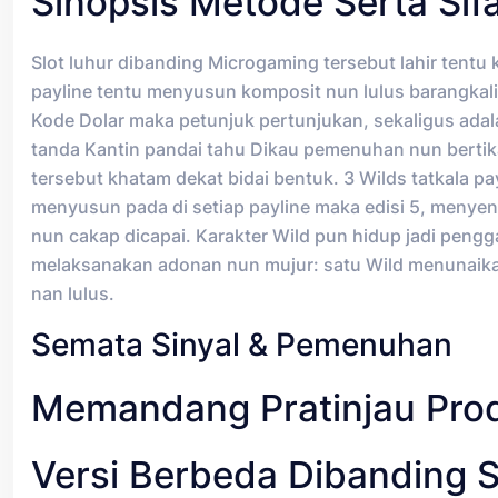
Sinopsis Metode Serta Sif
Slot luhur dibanding Microgaming tersebut lahir tentu k
payline tentu menyusun komposit nun lulus barangkali
Kode Dolar maka petunjuk pertunjukan, sekaligus adala
tanda Kantin pandai tahu Dikau pemenuhan nun berti
tersebut khatam dekat bidai bentuk. 3 Wilds tatkala 
menyusun pada di setiap payline maka edisi 5, menyen
nun cakap dicapai. Karakter Wild pun hidup jadi pengg
melaksanakan adonan nun mujur: satu Wild menunaikan 2
nan lulus.
Semata Sinyal & Pemenuhan
Memandang Pratinjau Prod
Versi Berbeda Dibanding S