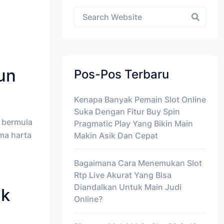
Asides
un
Pos-Pos Terbaru
Kenapa Banyak Pemain Slot Online
Suka Dengan Fitur Buy Spin
 bermula
Pragmatic Play Yang Bikin Main
ma harta
Makin Asik Dan Cepat
Bagaimana Cara Menemukan Slot
Rtp Live Akurat Yang Bisa
Diandalkan Untuk Main Judi
nk
Online?