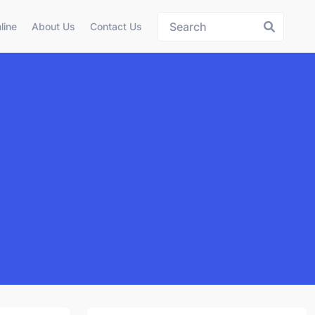
line
About Us
Contact Us