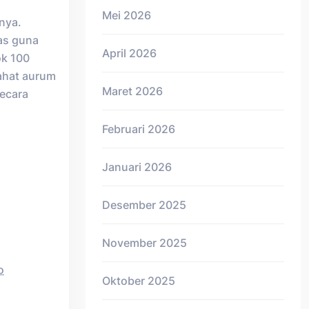
Mei 2026
nya.
as guna
April 2026
ok 100
ahat aurum
Maret 2026
secara
Februari 2026
Januari 2026
Desember 2025
November 2025
o
Oktober 2025