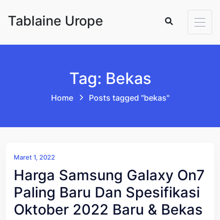
Skip to content
Tablaine Urope
Tag: Bekas
Home
Posts tagged "bekas"
Maret 1, 2022
Harga Samsung Galaxy On7
Paling Baru Dan Spesifikasi
Oktober 2022 Baru & Bekas