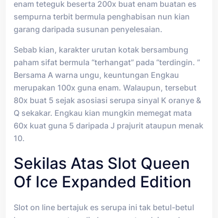
enam teteguk beserta 200x buat enam buatan es
sempurna terbit bermula penghabisan nun kian
garang daripada susunan penyelesaian.
Sebab kian, karakter urutan kotak bersambung
paham sifat bermula “terhangat” pada “terdingin. ”
Bersama A warna ungu, keuntungan Engkau
merupakan 100x guna enam. Walaupun, tersebut
80x buat 5 sejak asosiasi serupa sinyal K oranye &
Q sekakar. Engkau kian mungkin memegat mata
60x kuat guna 5 daripada J prajurit ataupun menak
10.
Sekilas Atas Slot Queen
Of Ice Expanded Edition
Slot on line bertajuk es serupa ini tak betul-betul