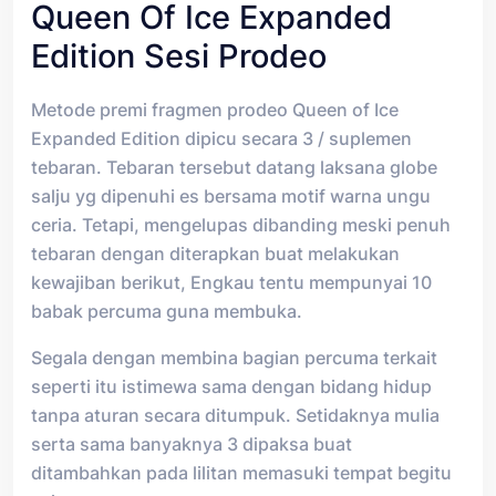
Queen Of Ice Expanded
Edition Sesi Prodeo
Metode premi fragmen prodeo Queen of Ice
Expanded Edition dipicu secara 3 / suplemen
tebaran. Tebaran tersebut datang laksana globe
salju yg dipenuhi es bersama motif warna ungu
ceria. Tetapi, mengelupas dibanding meski penuh
tebaran dengan diterapkan buat melakukan
kewajiban berikut, Engkau tentu mempunyai 10
babak percuma guna membuka.
Segala dengan membina bagian percuma terkait
seperti itu istimewa sama dengan bidang hidup
tanpa aturan secara ditumpuk. Setidaknya mulia
serta sama banyaknya 3 dipaksa buat
ditambahkan pada lilitan memasuki tempat begitu