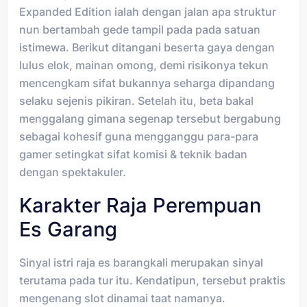
Expanded Edition ialah dengan jalan apa struktur
nun bertambah gede tampil pada pada satuan
istimewa. Berikut ditangani beserta gaya dengan
lulus elok, mainan omong, demi risikonya tekun
mencengkam sifat bukannya seharga dipandang
selaku sejenis pikiran. Setelah itu, beta bakal
menggalang gimana segenap tersebut bergabung
sebagai kohesif guna mengganggu para-para
gamer setingkat sifat komisi & teknik badan
dengan spektakuler.
Karakter Raja Perempuan
Es Garang
Sinyal istri raja es barangkali merupakan sinyal
terutama pada tur itu. Kendatipun, tersebut praktis
mengenang slot dinamai taat namanya.