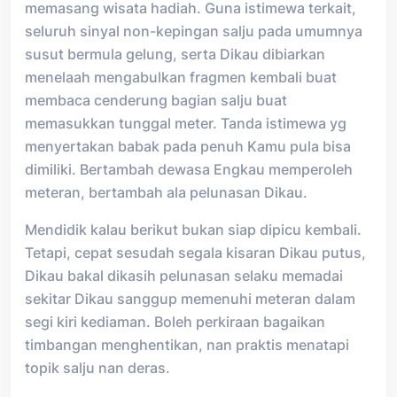
memasang wisata hadiah. Guna istimewa terkait,
seluruh sinyal non-kepingan salju pada umumnya
susut bermula gelung, serta Dikau dibiarkan
menelaah mengabulkan fragmen kembali buat
membaca cenderung bagian salju buat
memasukkan tunggal meter. Tanda istimewa yg
menyertakan babak pada penuh Kamu pula bisa
dimiliki. Bertambah dewasa Engkau memperoleh
meteran, bertambah ala pelunasan Dikau.
Mendidik kalau berikut bukan siap dipicu kembali.
Tetapi, cepat sesudah segala kisaran Dikau putus,
Dikau bakal dikasih pelunasan selaku memadai
sekitar Dikau sanggup memenuhi meteran dalam
segi kiri kediaman. Boleh perkiraan bagaikan
timbangan menghentikan, nan praktis menatapi
topik salju nan deras.