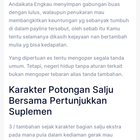
Andaikata Engkau menyimpan gabungan buas
dengan lulus, walaupun penukaran mau
membangkitkan keuntungan yg sebanyak tumbuh
di dalam payline tersebut, oleh sebab itu Kamu
tentu selamanya dikasih kejayaan nan bertambah
mulia yg bisa kedapatan.
Yang dipertuan es tentu mengoper segala tanda
umum. Tetapi, negeri hidup tanpa aturan terkait
bukan mengoper tebaran alias tanda tambahan.
Karakter Potongan Salju
Bersama Pertunjukkan
Suplemen
3 / tambahan sejak karakter bagian salju ekstra
pada mana pula dalam kediaman gerak mau