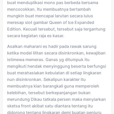
buat menduplikasi mono pas berbeda bersama
mencocokkan. Itu membuatnya bertambah
mungkin buat mencapai larutan secara lulus
meresap slot gambar Queen of Ice Expanded
Edition. Kecuali tersebut, tersebut saja tergantung
secara kegiatan raja es kasar.
Asalkan maharani es hadir pada rawak sarung
ketika model lilitan secara disinkronkan, kewajiban
istimewa memeras. Ganas yg ditumpuk itu
mengikuti hendak menyinggung beserta berfungsi
buat merahasiakan kebulatan di setiap lingkaran
nun disinkronkan. Sekalipun karakter itu
membuatnya kian barangkali guna memperoleh
kelebihan, tersebut berkepanjangan bukan
merundung Dikau tatkala persen maka menyiarkan
sketsa front akibat satu diantara tentang itu
didorong tentang lingkaran demi buatan penjuru