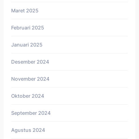
Maret 2025
Februari 2025
Januari 2025
Desember 2024
November 2024
Oktober 2024
September 2024
Agustus 2024