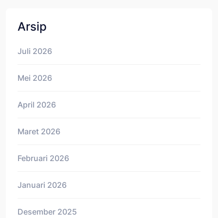
Arsip
Juli 2026
Mei 2026
April 2026
Maret 2026
Februari 2026
Januari 2026
Desember 2025