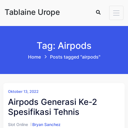
Skip to content
Tablaine Urope
Tag: Airpods
Home
Posts tagged "airpods"
Oktober 13, 2022
Airpods Generasi Ke-2
Spesifikasi Tehnis
Slot Online
Bryan Sanchez