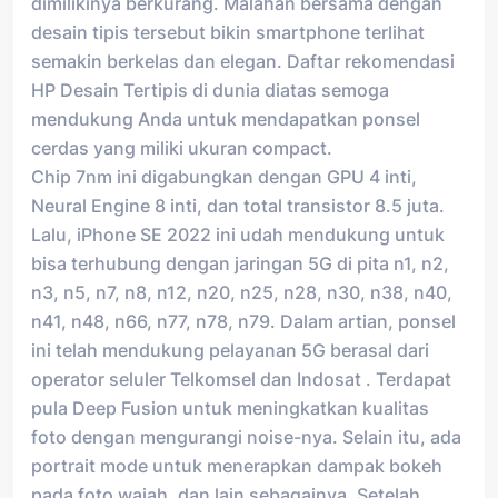
dimilikinya berkurang. Malahan bersama dengan
desain tipis tersebut bikin smartphone terlihat
semakin berkelas dan elegan. Daftar rekomendasi
HP Desain Tertipis di dunia diatas semoga
mendukung Anda untuk mendapatkan ponsel
cerdas yang miliki ukuran compact.
Chip 7nm ini digabungkan dengan GPU 4 inti,
Neural Engine 8 inti, dan total transistor 8.5 juta.
Lalu, iPhone SE 2022 ini udah mendukung untuk
bisa terhubung dengan jaringan 5G di pita n1, n2,
n3, n5, n7, n8, n12, n20, n25, n28, n30, n38, n40,
n41, n48, n66, n77, n78, n79. Dalam artian, ponsel
ini telah mendukung pelayanan 5G berasal dari
operator seluler Telkomsel dan Indosat . Terdapat
pula Deep Fusion untuk meningkatkan kualitas
foto dengan mengurangi noise-nya. Selain itu, ada
portrait mode untuk menerapkan dampak bokeh
pada foto wajah, dan lain sebagainya. Setelah