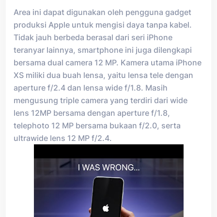
Area ini dapat digunakan oleh pengguna gadget
produksi Apple untuk mengisi daya tanpa kabel.
Tidak jauh berbeda berasal dari seri iPhone
teranyar lainnya, smartphone ini juga dilengkapi
bersama dual camera 12 MP. Kamera utama iPhone
XS miliki dua buah lensa, yaitu lensa tele dengan
aperture f/2.4 dan lensa wide f/1.8. Masih
mengusung triple camera yang terdiri dari wide
lens 12MP bersama dengan aperture f/1.8,
telephoto 12 MP bersama bukaan f/2.0, serta
ultrawide lens 12 MP f/2.4.