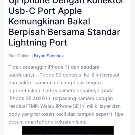
Uji Iphone Dengan Konektor
Usb-C Port Apple
Kemungkinan Bakal
Berpisah Bersama Standar
Lightning Port
Slot Online
Bryan Sanchez
Tidak secanggih iPhone 11 dan saudara-
saudaranya, iPhone SE generasi ke-2 ini berasal
dari sektor kamera memang tidak begitu
diprioritaskan. Untuk kamera depannya, pada
iPhone SE 2020 ini terpasang kamera dengan
resolusi 7MP. Walau iPhone SE ini miliki layar dan
body yang terkesan kecil dan tampak seperrti tipe
desain smartphone keluaran lama.