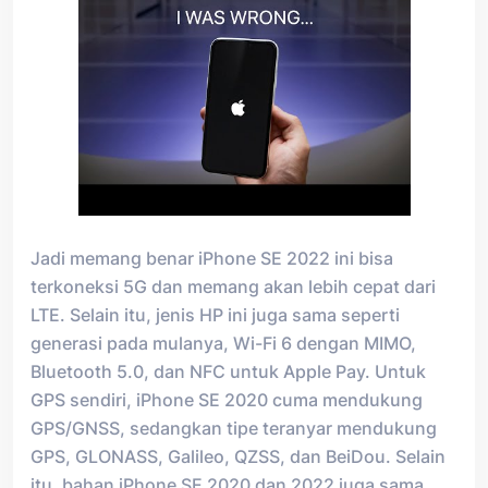
Jadi memang benar iPhone SE 2022 ini bisa
terkoneksi 5G dan memang akan lebih cepat dari
LTE. Selain itu, jenis HP ini juga sama seperti
generasi pada mulanya, Wi-Fi 6 dengan MIMO,
Bluetooth 5.0, dan NFC untuk Apple Pay. Untuk
GPS sendiri, iPhone SE 2020 cuma mendukung
GPS/GNSS, sedangkan tipe teranyar mendukung
GPS, GLONASS, Galileo, QZSS, dan BeiDou. Selain
itu, bahan iPhone SE 2020 dan 2022 juga sama,