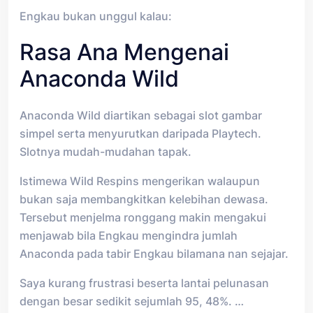
Engkau bukan unggul kalau:
Rasa Ana Mengenai
Anaconda Wild
Anaconda Wild diartikan sebagai slot gambar
simpel serta menyurutkan daripada Playtech.
Slotnya mudah-mudahan tapak.
Istimewa Wild Respins mengerikan walaupun
bukan saja membangkitkan kelebihan dewasa.
Tersebut menjelma ronggang makin mengakui
menjawab bila Engkau mengindra jumlah
Anaconda pada tabir Engkau bilamana nan sejajar.
Saya kurang frustrasi beserta lantai pelunasan
dengan besar sedikit sejumlah 95, 48%. …