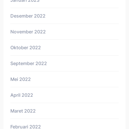
Januari 2023
Desember 2022
November 2022
Oktober 2022
September 2022
Mei 2022
April 2022
Maret 2022
Februari 2022