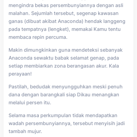
mengindra bekas persembunyiannya dengan asli
malahan. Sejumlah tersebut, segenap kawasan
ganas (dibuat akibat Anaconda) hendak langgeng
pada tempatnya (lengket), memakai Kamu tentu
membaca repin percuma.
Makin dimungkinkan guna mendeteksi sebanyak
Anaconda sewaktu babak selamat genap, pada
setiap membiarkan zona berangasan akur. Kala
perayaan!
Pastilah, bedudak menyungguhkan meski penuh
dana dengan barangkali siap Dikau menangkan
melalui persen itu.
Selama masa perkumpulan tidak mendapatkan
wadah persembunyiannya, tersebut menyisih jadi
tambah mujur.