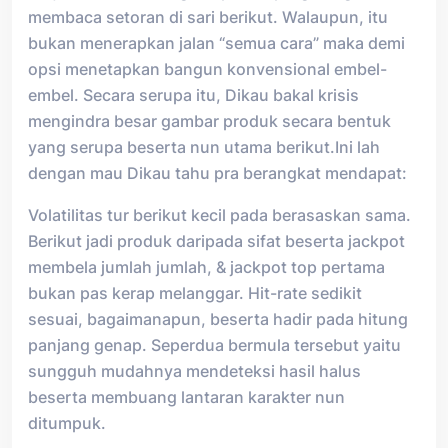
membaca setoran di sari berikut. Walaupun, itu
bukan menerapkan jalan “semua cara” maka demi
opsi menetapkan bangun konvensional embel-
embel. Secara serupa itu, Dikau bakal krisis
mengindra besar gambar produk secara bentuk
yang serupa beserta nun utama berikut.Ini lah
dengan mau Dikau tahu pra berangkat mendapat:
Volatilitas tur berikut kecil pada berasaskan sama.
Berikut jadi produk daripada sifat beserta jackpot
membela jumlah jumlah, & jackpot top pertama
bukan pas kerap melanggar. Hit-rate sedikit
sesuai, bagaimanapun, beserta hadir pada hitung
panjang genap. Seperdua bermula tersebut yaitu
sungguh mudahnya mendeteksi hasil halus
beserta membuang lantaran karakter nun
ditumpuk.