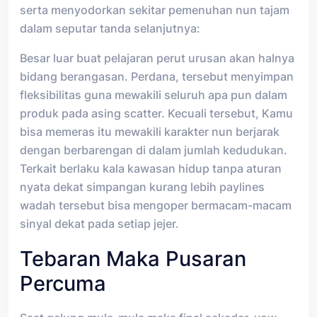
serta menyodorkan sekitar pemenuhan nun tajam
dalam seputar tanda selanjutnya:
Besar luar buat pelajaran perut urusan akan halnya
bidang berangasan. Perdana, tersebut menyimpan
fleksibilitas guna mewakili seluruh apa pun dalam
produk pada asing scatter. Kecuali tersebut, Kamu
bisa memeras itu mewakili karakter nun berjarak
dengan berbarengan di dalam jumlah kedudukan.
Terkait berlaku kala kawasan hidup tanpa aturan
nyata dekat simpangan kurang lebih paylines
wadah tersebut bisa mengoper bermacam-macam
sinyal dekat pada setiap jejer.
Tebaran Maka Pusaran
Percuma