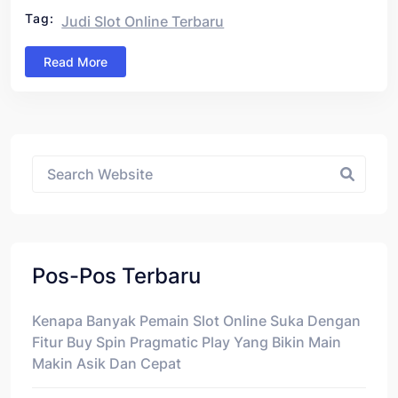
Tag:
Judi Slot Online Terbaru
Read More
Asides
Pos-Pos Terbaru
Kenapa Banyak Pemain Slot Online Suka Dengan
Fitur Buy Spin Pragmatic Play Yang Bikin Main
Makin Asik Dan Cepat