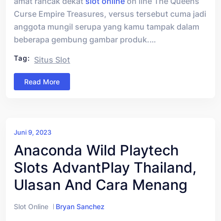
amat rancak dekat
slot online
on line The Queens
Curse Empire Treasures, versus tersebut cuma jadi
anggota mungil serupa yang kamu tampak dalam
beberapa gembung gambar produk.…
Tag:
Situs Slot
Read More
Juni 9, 2023
Anaconda Wild Playtech
Slots AdvantPlay Thailand,
Ulasan And Cara Menang
Slot Online
Bryan Sanchez