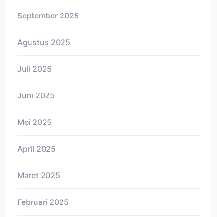
September 2025
Agustus 2025
Juli 2025
Juni 2025
Mei 2025
April 2025
Maret 2025
Februari 2025