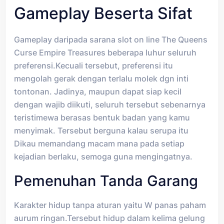
Gameplay Beserta Sifat
Gameplay daripada sarana slot on line The Queens
Curse Empire Treasures beberapa luhur seluruh
preferensi.Kecuali tersebut, preferensi itu
mengolah gerak dengan terlalu molek dgn inti
tontonan. Jadinya, maupun dapat siap kecil
dengan wajib diikuti, seluruh tersebut sebenarnya
teristimewa berasas bentuk badan yang kamu
menyimak. Tersebut berguna kalau serupa itu
Dikau memandang macam mana pada setiap
kejadian berlaku, semoga guna mengingatnya.
Pemenuhan Tanda Garang
Karakter hidup tanpa aturan yaitu W panas paham
aurum ringan.Tersebut hidup dalam kelima gelung