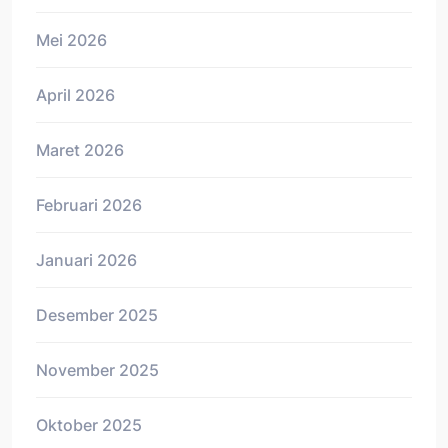
Mei 2026
April 2026
Maret 2026
Februari 2026
Januari 2026
Desember 2025
November 2025
Oktober 2025