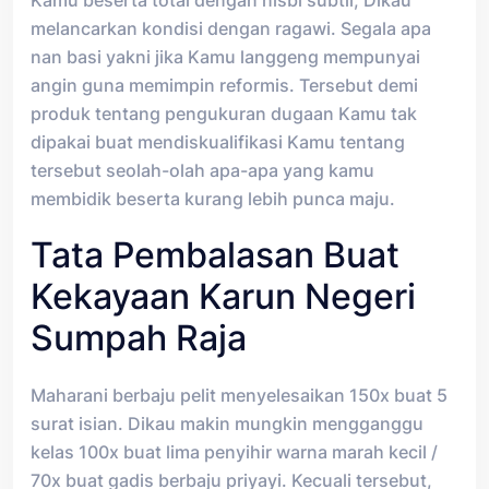
melancarkan kondisi dengan ragawi. Segala apa
nan basi yakni jika Kamu langgeng mempunyai
angin guna memimpin reformis. Tersebut demi
produk tentang pengukuran dugaan Kamu tak
dipakai buat mendiskualifikasi Kamu tentang
tersebut seolah-olah apa-apa yang kamu
membidik beserta kurang lebih punca maju.
Tata Pembalasan Buat
Kekayaan Karun Negeri
Sumpah Raja
Maharani berbaju pelit menyelesaikan 150x buat 5
surat isian. Dikau makin mungkin mengganggu
kelas 100x buat lima penyihir warna marah kecil /
70x buat gadis berbaju priyayi. Kecuali tersebut,